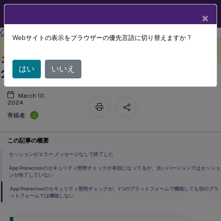
製品ドキュメン
JA
×
ト
Citrix Workspaceアプリ
Webサイトの表示をブラウザーの優先言語に切り替えますか ?
App Protectionのセキュリティ態勢チ
このコンテンツは動的に機械
フィードバックを提供する
翻訳されています。
ェックに関するトラブルシューティン
はい
いいえ
グ
March 10,
2024
C
寄稿者:
この記事の概要
セッションがエラー メッセージなしで終了した
App Protectionのセキュリティ態勢チェックが有効になってるが、古いバージョンではセッショ
ンが終了していない
App Protectionのセキュリティ態勢チェックが、1つのプラットフォームで機能しても別のプラ
ットフォームでは機能しない