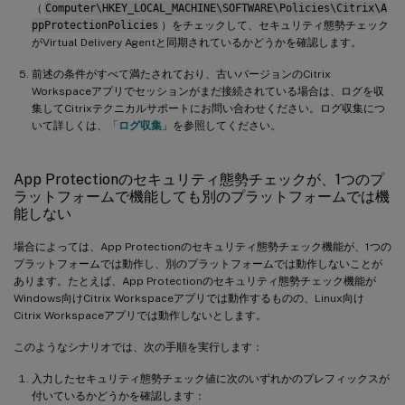
（
Computer\HKEY_LOCAL_MACHINE\SOFTWARE\Policies\Citrix\A
ppProtectionPolicies
）をチェックして、セキュリティ態勢チェック
がVirtual Delivery Agentと同期されているかどうかを確認します。
前述の条件がすべて満たされており、古いバージョンのCitrix
Workspaceアプリでセッションがまだ接続されている場合は、ログを収
集してCitrixテクニカルサポートにお問い合わせください。ログ収集につ
いて詳しくは、「
ログ収集
」を参照してください。
App Protectionのセキュリティ態勢チェックが、1つのプ
ラットフォームで機能しても別のプラットフォームでは機
能しない
場合によっては、App Protectionのセキュリティ態勢チェック機能が、1つの
プラットフォームでは動作し、別のプラットフォームでは動作しないことが
あります。たとえば、App Protectionのセキュリティ態勢チェック機能が
Windows向けCitrix Workspaceアプリでは動作するものの、Linux向け
Citrix Workspaceアプリでは動作しないとします。
このようなシナリオでは、次の手順を実行します：
入力したセキュリティ態勢チェック値に次のいずれかのプレフィックスが
付いているかどうかを確認します：