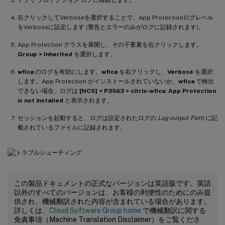
右クリックしてVerboseを選択することで、App Protectionログレベル
をVerboseに設定します (警告とエラーのみがログに記録されます)。
App Protection クラスを展開し、その子要素を右クリックします。
Group > Inherited
を選択します。
wfica
のログを有効にします。
wfica
を右クリックし、
Verbose
を選択
します。App Protection がインストールされていないか、
wfica
で検出
できない場合、ログは
[NCS] < P3563 > citrix-wfica: App Protection
is not installed
と表示されます。
セッションを起動すると、ログは設定されたログの
Log output Path
に記
載されているファイルに記録されます。
この製品ドキュメントの正式なバージョンは英語版です。英語
以外のすべてのバージョンは、お客様の利便性のためにのみ提
供され、機械翻訳された内容が含まれている場合があります。
詳しくは、
Cloud Software Group home
で機械翻訳に関する
免責事項（Machine Translation Disclaimer）をご覧くださ