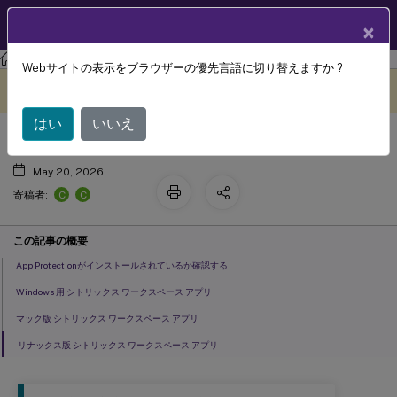
製品ドキュメン
JA
×
ト
Citrix Workspaceアプリ
Webサイトの表示をブラウザーの優先言語に切り替えますか ?
トラブルシューティング
このコンテンツは動的に機械
フィードバックを提供する
翻訳されています。
はい
いいえ
May 20, 2026
C
C
寄稿者:
この記事の概要
App Protectionがインストールされているか確認する
Windows 用 シトリックス ワークスペース アプリ
マック版 シトリックス ワークスペース アプリ
リナックス版 シトリックス ワークスペース アプリ