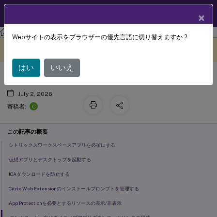
製品ドキュメン
JA
×
ト
Citrix Workspace
Webサイトの表示をブラウザーの優先言語に切り替えますか ?
ストアアクセス
このコンテンツは動的に機械
フィードバックを提供する
翻訳されています。
はい
いいえ
July 2, 2026
C
寄稿者:
この記事の概要
シトリックスワークスペースアプリを必須にする
仮想アプリとデスクトップを起動する
ICAダウンロードを防止する
Citrix Web Extensionのインストールプロンプトを管理する
App Protectionを必要とするリソースの表示/非表示