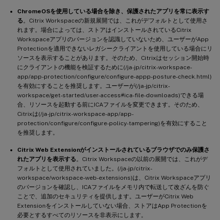
ChromeOSを使用している場合を除き、保護されたアプリを常に表示す
る
。Citrix Workspaceの新規展開では、これがデフォルトとして使用さ
れます。場合によっては、ストアはインストールされているCitrix
Workspaceアプリのバージョンを認識していないため、ユーザーがApp
Protectionを適用できないレガシークライアントを使用している場合にリ
ソースを表示することがあります。そのため、Citrixはセッション開始時
にクライアントの機能を検証するために(/ja-jp/citrix-workspace-
app/app-protection/configure/configure-appp-posture-check.html)
を有効にすることを推奨します。ユーザーが(/ja-jp/citrix-
workspace/get-started/user-access#ica-file-downloads)できる場
合、リソースを起動する前にICAファイルを変更できます。そのため、
Citrixは(/ja-jp/citrix-workspace-app/app-
protection/configure/configure-policy-tampering)を有効にすること
を推奨します。
Citrix Web Extensionがインストールされているブラウザでのみ保護さ
れたアプリを表示する
。Citrix Workspaceの以前の展開では、これがデ
フォルトとして使用されていました。(/ja-jp/citrix-
workspace/workspace-web-extensions)は、Citrix Workspaceアプリ
のバージョンを確認し、ICAファイルをメモリ内で転送して改ざんを防ぐ
ことで、追加のセキュリティを提供します。ユーザーがCitrix Web
Extensionをインストールしていない場合、ストアはApp Protectionを
必要とするすべてのリソースを非表示にします。