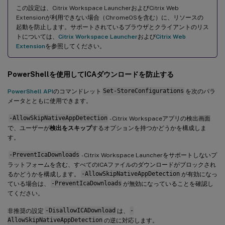
この設定は、Citrix Workspace LauncherおよびCitrix Web
Extensionが利用できない場合（ChromeOSを含む）に、リソースの
起動を防止します。サポートされているブラウザとクライアントのリス
トについては、
Citrix Workspace Launcher
および
Citrix Web
Extension
を参照してください。
PowerShellを使用してICAダウンロードを防止する
PowerShell API
のコマンドレット
Set-StoreConfigurations
を次のパラ
メータとともに使用できます。
-AllowSkipNativeAppDetection
- Citrix Workspaceアプリの検出画面
で、ユーザーが
検出をスキップ
するオプションを持つかどうかを構成しま
す。
-PreventIcaDownloads
- Citrix Workspace Launcherをサポートしないプ
ラットフォームを含む、すべてのICAファイルのダウンロードがブロックされ
るかどうかを構成します。
-AllowSkipNativeAppDetection
が有効になっ
ている場合は、
-PreventIcaDownloads
が無効になっていることを確認し
てください。
非推奨の設定
-DisallowICADownload
は、
-
AllowSkipNativeAppDetection
の逆に対応します。