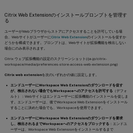
Citrix Web Extensionのインストールプロンプトを管理す
る
ユーザーがWebブラウザからストアにアクセスすることを許可している場
合、Webサイトがユーザーに
Citrix Web Extension
のインストールを促すか
どうかを構成できます。プロンプトは、Webサイトが拡張機能を検出しない
場合にのみ表示されます。
Citrix ウェブ拡張機能の設定のスクリーンショット(/ja-jp/citrix-
workspace/media/preferences-store-access-web-extension.png)
Citrix web extension
を次のいずれかの値に設定します。
エンドユーザーにWorkspace Web Extensionのダウンロードを促す
が、検出されない場合でもWorkspaceへのアクセスを許可する
（デフォ
ルト）：Webサイトはエンドユーザーに拡張機能のインストールを促しま
す。エンドユーザーは、後でWorkspace Web Extensionをインストール
することに決めた場合でも、Workspaceを使用できます。
エンドユーザーにWorkspace Web Extensionのダウンロードを要求
し、検出されるまでWorkspaceへのアクセスをブロックする
：エンドユ
ーザーは、Workspace Web Extensionをインストールするまで