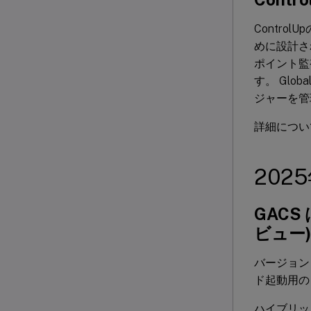
Contro
めに設計さ
ポイント監
す。 Globa
ジャーを管
詳細につ
202
GAC
ビュー)
バージョン 2
ド起動用の G
ハイブリッ