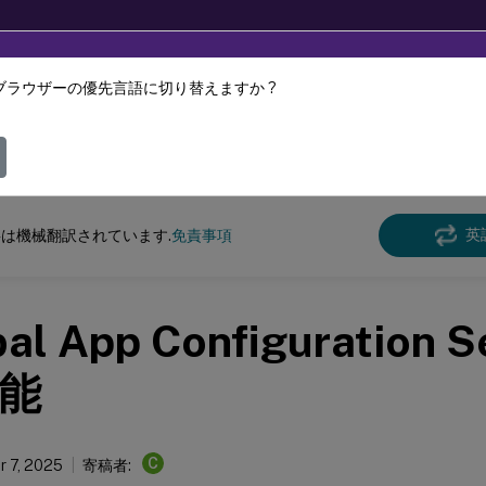
ブラウザーの優先言語に切り替えますか ?
ツは動的に機械翻訳されています。
フィ
 Workspace
英
は機械翻訳されています.
免責事項
bal App Configuration 
能
C
 7, 2025
寄稿者: