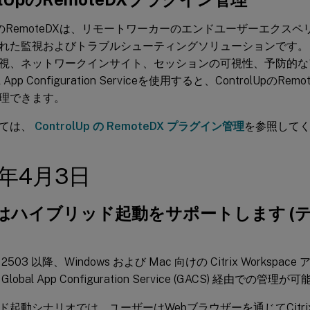
lUpのRemoteDXは、リモートワーカーのエンドユーザーエク
れた監視およびトラブルシューティングソリューションです。
視、ネットワークインサイト、セッションの可視性、予防的な
l App Configuration Serviceを使用すると、ControlUpの
理できます。
いては、
ControlUp の RemoteDX プラグイン管理
を参照して
5年4月3日
S はハイブリッド起動をサポートします (
503 以降、Windows および Mac 向けの Citrix Worksp
lobal App Configuration Service (GACS) 経由での管
ド起動シナリオでは、ユーザーはWebブラウザーを通じてCitr