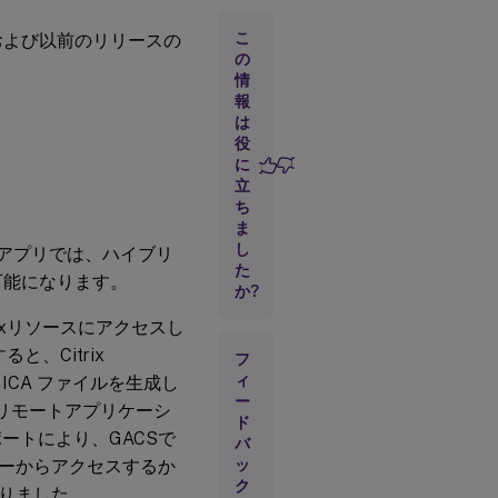
こ
リリースおよび以前のリリースの
2025
の
年5
情
月9
報
日
は
役
に
2025
立
年4
ち
月3
ま
日
し
アプリでは、ハイブリ
た
の管理が可能になります。
か?
2024
年12
ixリソースにアクセスし
月20
日
、Citrix
フ
ィ
CA ファイルを生成し
ー
2024
り、リモートアプリケーシ
ド
年12
ートにより、GACSで
バ
月12
ーからアクセスするか
ッ
日
ク
りました。