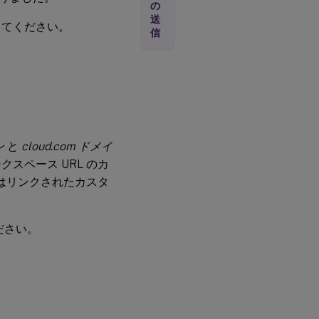
の
2024
送
してください。
年10
信
月09
日
2024
年9
月24
日
ン
と
cloud.com ドメイ
スペース URL のカ
2024
年7
定はリンクされたカスタ
月2
日
ださい。
2024
年6
月4
日
2924