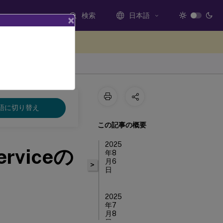
検索
日本語
×
ードバックを提供する
語に切り替え
この記事の概要
2025
Serviceの
年8
月6
>
日
2025
年7
月8
日