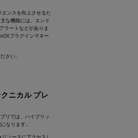
年5
月20
スペリエンスを向上させるた
日
 主な機能には、エンド
アラートなどがありま
2024
RemoteDXプラグインマネー
年5
月7
日
ください。
2024
年4
月11
日
テクニカル プレ
2024
年3
月18
日
ace アプリでは、ハイブリッ
理が可能になります。
2024
年1月
ixリソースにアクセスし