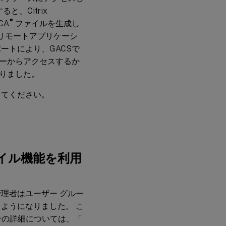
18日
、Citrix
®
CA
ファイルを生成し
20221
り、リモートアプリケーシ
年11
月3日
ートにより、GACSで
ーからアクセスするか
2023
りました。
年10
月30
してください。
日
2023
年9
月28
日
イル機能を利用
2023
年7
理者はユーザー グルー
月28
日
ようになりました。 こ
ジョンの詳細については、「