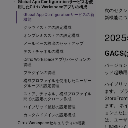
Global App Configurationサービスを使
用したCitrix Workspaceアプリの構成
次のセクション
Global App Configurationサービスの新
新機能につ
機能
クラウドストアの設定構成
202
オンプレミスストアの設定構成
メールベース検出のセットアップ
GAC
テストチャネルの構成
Citrix Workspaceアプリバージョンの
管理
バージョン 25
ッド起動用の 
プラグインの管理
構成プロファイルを使用したユーザー
ハイブリッ
グループの設定管理
ます。 ブ
ストア、チャネル、構成プロファイル
StoreFront
間での設定のクローン作成
ます。 ネイ
ハイブリッド起動の設定管理
ョンまたは
カスタムドメインの設定構成
は、ユーザ
Citrix Workspaceセキュリティの概要
に関係なく