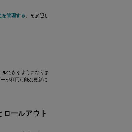
。
2023
年6
月7
定を管理する
」を参照し
日
2023
年5
月23
日
ュールできるようになりま
ザーが利用可能な更新に
ョンとロールアウト