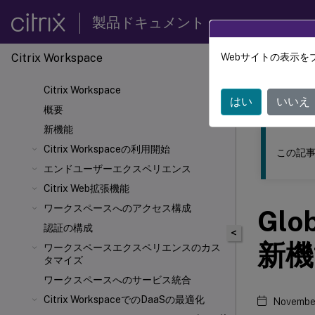
製品ドキュメント
Citrix Workspace
Webサイトの表示を
このコンテン
Citrix Workspace
Citrix
はい
いいえ
概要
新機能
Citrix Workspaceの利用開始
この記事
エンドユーザーエクスペリエンス
Citrix
Web拡張機能
ワークスペースへのアクセス構成
Glo
認証の構成
<
新機
ワークスペースエクスペリエンスのカス
タマイズ
ワークスペースへのサービス統合
Citrix WorkspaceでのDaaSの最適化
November