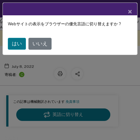
製品ドキュメン
JA
×
ト
リナックス バーチャル デリバリー エージェント
Linux Virtual Delivery
Webサイトの表示をブラウザーの優先言語に切り替えますか ?
認証
Agent 2204
このコンテンツは動的に機械
フィードバックを提供する
翻訳されています。
はい
いいえ
July 8, 2022
C
寄稿者:
この記事は機械翻訳されています.
免責事項
英語に切り替え
認証