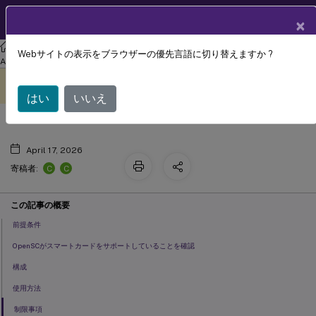
製品ドキュメン
JA
×
ト
リナックス バーチャル デリバリー エージェント
Linux Virtual Delivery
Webサイトの表示をブラウザーの優先言語に切り替えますか ?
スマートカード
Agent 2204
このコンテンツは動的に機械
フィードバックを提供する
翻訳されています。
はい
いいえ
April 17, 2026
C
C
寄稿者:
この記事の概要
前提条件
OpenSCがスマートカードをサポートしていることを確認
構成
使用方法
制限事項