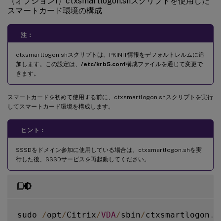
（オプション1）ctxsmartlogon.shスクリプトを使用した
スマートカード環境の構成
注：
ctxsmartlogon.shスクリプトは、PKINIT情報をデフォルトレルムに追
加します。この設定は、
/etc/krb5.conf
構成ファイルを通じて変更で
きます。
スマートカードを初めて使用する前に、ctxsmartlogon.shスクリプトを実行
してスマートカード環境を構成します。
ヒント：
SSSDをドメイン参加に使用している場合は、ctxsmartlogon.shを実
行した後、SSSDサービスを再起動してください。
sudo 
/
opt
/
Citrix
/
VDA
/
sbin
/
ctxsmartlogon
.
s