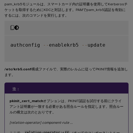
pam_krb5モジュールは、スマートカード内の証明書を使用してKerberosチ
ケットを取得するためにKDCと対話します。PAMでpam_krb5認証を有効に
するには、次のコマンドを実行します。
authconfig 
--
enablekrb5 
--
update

/etc/krb5.conf
構成ファイルで、実際のレルムに従ってPKINIT情報を追加し
ます。
注：
pkinit_cert_match
オプションは、PKINIT認証を試行する前にクライ
アント証明書が一致する必要がある照合ルールを指定します。照合ルー
ルの構文は次のとおりです。
[relation-operator] component-rule …
ここで、
relation-operator
は
&&
（すべてのコンポーネントルー