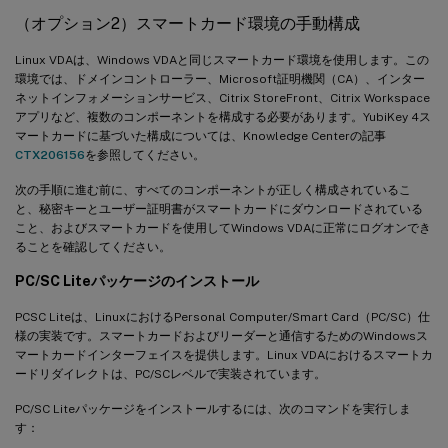
（オプション2）スマートカード環境の手動構成
Linux VDAは、Windows VDAと同じスマートカード環境を使用します。この
環境では、ドメインコントローラー、Microsoft証明機関（CA）、インター
ネットインフォメーションサービス、Citrix StoreFront、Citrix Workspace
アプリなど、複数のコンポーネントを構成する必要があります。YubiKey 4ス
マートカードに基づいた構成については、Knowledge Centerの記事
CTX206156
を参照してください。
次の手順に進む前に、すべてのコンポーネントが正しく構成されているこ
と、秘密キーとユーザー証明書がスマートカードにダウンロードされている
こと、およびスマートカードを使用してWindows VDAに正常にログオンでき
ることを確認してください。
PC/SC Liteパッケージのインストール
PCSC Liteは、LinuxにおけるPersonal Computer/Smart Card（PC/SC）仕
様の実装です。スマートカードおよびリーダーと通信するためのWindowsス
マートカードインターフェイスを提供します。Linux VDAにおけるスマートカ
ードリダイレクトは、PC/SCレベルで実装されています。
PC/SC Liteパッケージをインストールするには、次のコマンドを実行しま
す：