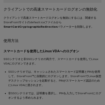
クライアントでの高速スマートカードログオンの無効化
クライアントで高速スマートカードログオンを無効にするには、関連する
StoreFrontサイトのdefault.icaファイルから
SmartCardCryptographicRedirection
パラメーターを削除します。
使用方法
スマートカードを使用したLinux VDAへのログオン
SSOシナリオと非SSOシナリオの両方で、スマートカードを使用してLinux
VDAにログオンできます。
SSOシナリオでは、キャッシュされたスマートカード証明書とPINを使用
™
して、StoreFront
に自動的にログオンします。StoreFrontでLinux仮想
デスクトップセッションを起動すると、PINがスマートカード認証のため
にLinux VDAに渡されます。
非SSOシナリオでは、証明書を選択し、PINを入力してStoreFrontにログ
オンするよう求められます。