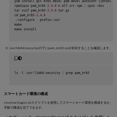
yum install gcc krb5
-
devel pam
-
devel autoconf libtool

rpm2cpio pam_krb5
-
2.4
.8
-
6
.
el7
.
src
.
rpm 
|
 cpio –div

tar xvzf pam_krb5
-
2.4
.8
.
tar
.
gz

cd pam_krb5
-
2.4
.8
.
/
configure 
--
prefix
=
/
usr

make

make install

/usr/lib64/security/の下にpam_krb5.soが存在することを確認します。
ls 
-
l 
/
usr
/
lib64
/
security 
|
 grep pam_krb5

スマートカード環境の構成
ctxsmartlogon.shスクリプトを使用してスマートカード環境を構成するか、
手動で構成を完了できます。