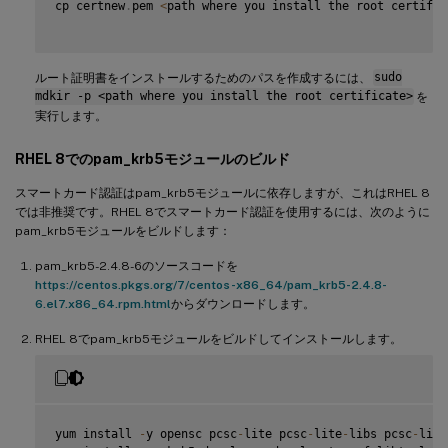
cp certnew
.
pem 
<
path where you install the root certific
ルート証明書をインストールするためのパスを作成するには、
sudo
mdkir -p <path where you install the root certificate>
を
実行します。
RHEL 8でのpam_krb5モジュールのビルド
スマートカード認証はpam_krb5モジュールに依存しますが、これはRHEL 8
では非推奨です。RHEL 8でスマートカード認証を使用するには、次のように
pam_krb5モジュールをビルドします：
pam_krb5-2.4.8-6のソースコードを
https://centos.pkgs.org/7/centos-x86_64/pam_krb5-2.4.8-
6.el7.x86_64.rpm.html
からダウンロードします。
RHEL 8でpam_krb5モジュールをビルドしてインストールします。
yum install 
-
y opensc pcsc
-
lite pcsc
-
lite
-
libs pcsc
-
lite