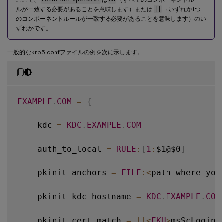
ルが一致する必要があることを意味します）または
||
（いずれか1つ
のコンポーネントルールが一致する必要があることを意味します）のい
ずれかです。
一般的なkrb5.confファイルの例を次に示します。
EXAMPLE
.
COM
=
{
    kdc 
=
KDC
.
EXAMPLE
.
COM
    auth_to_local 
=
RULE
:
[
1
:
$1@$0
]
    pkinit_anchors 
=
FILE
:
<
path where you
    pkinit_kdc_hostname 
=
KDC
.
EXAMPLE
.
COM
    pkinit_cert_match 
=
||
<
EKU
>
msScLogin
,