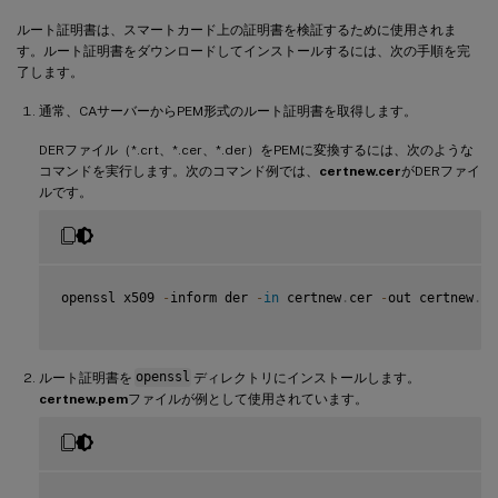
ルート証明書は、スマートカード上の証明書を検証するために使用されま
す。ルート証明書をダウンロードしてインストールするには、次の手順を完
了します。
通常、CAサーバーからPEM形式のルート証明書を取得します。
DERファイル（*.crt、*.cer、*.der）をPEMに変換するには、次のような
コマンドを実行します。次のコマンド例では、
certnew.cer
がDERファイ
ルです。
openssl x509 
-
inform der 
-
in
 certnew
.
cer 
-
out certnew
.
pe
ルート証明書を
openssl
ディレクトリにインストールします。
certnew.pem
ファイルが例として使用されています。