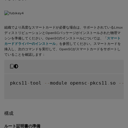
組織でより高度なスマートカードが必要な場合は、サポートされているLinux
ディストリビューションとOpenSCパッケージがインストールされた物理マ
シンを準備してください。OpenSCのインストールについては、「
スマート
カードドライバーのインストール
」を参照してください。スマートカードを
挿入し、次のコマンドを実行して、OpenSCがスマートカードをサポートし
ていることを確認します：
pkcs11
-
tool 
--
module opensc
-
pkcs11
.
so 
--
l
構成
ルート証明書の準備