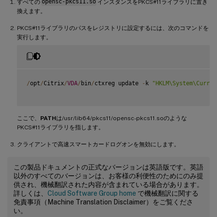
すべての
opensc-pkcs11.so
インスタンスをPKCS#11ライブラリに置き
換えます。
PKCS#11ライブラリのパスをレジストリに設定するには、次のコマンドを
実行します。
/
opt
/
Citrix
/
VDA
/
bin
/
ctxreg update 
-
k 
"HKLM\System\Curren
ここで、
PATH
は/usr/lib64/pkcs11/opensc-pkcs11.soのような
PKCS#11ライブラリを指します。
クライアントで高速スマートカードログオンを無効にします。
この製品ドキュメントの正式なバージョンは英語版です。英語
以外のすべてのバージョンは、お客様の利便性のためにのみ提
供され、機械翻訳された内容が含まれている場合があります。
詳しくは、
Cloud Software Group home
で機械翻訳に関する
免責事項（Machine Translation Disclaimer）をご覧くださ
い。