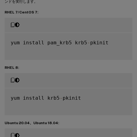
ンドを実行します。
RHEL 7/CentOS 7:
yum install pam_krb5 krb5
-
pkinit

RHEL 8:
yum install krb5
-
pkinit

Ubuntu 20.04、Ubuntu 18.04: