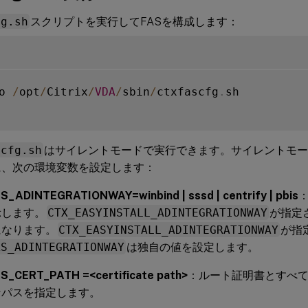
fg.sh
スクリプトを実行してFASを構成します：
o 
/
opt
/
Citrix
/
VDA
/
sbin
/
ctxfascfg
.
sh

scfg.sh
はサイレントモードで実行できます。サイレントモ
に、次の環境変数を設定します：
_ADINTEGRATIONWAY=winbind | sssd | centrify | pbis
：
示します。
CTX_EASYINSTALL_ADINTEGRATIONWAY
が指定
になります。
CTX_EASYINSTALL_ADINTEGRATIONWAY
が指
AS_ADINTEGRATIONWAY
は独自の値を設定します。
S_CERT_PATH =<certificate path>
：ルート証明書とすべ
なパスを指定します。