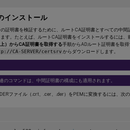
のインストール
の証明書を検証するために、ルートCA証明書とすべての中間証
します。たとえば、ルートCA証明書をインストールするには、
D上）からCA証明書を取得する
手順からADルート証明書を取得
tp://CA-SERVER/certsrv
からダウンロードします。
連のコマンドは、中間証明書の構成にも適用されます。
ERファイル（.crt、.cer、.der）をPEMに変換するには