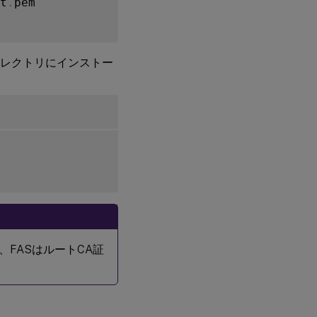
t
.
pem

ィレクトリにインストー
FASはルートCA証