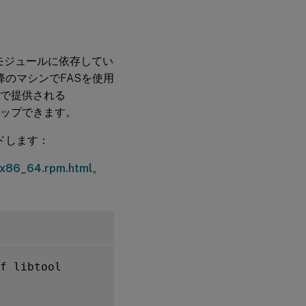
ブ
ル
シ
ュ
ー
モジュールに依存してい
テ
x以降のマシンでFASを使用
ィ
ン
ドで提供される
グ
スキップできます。
FAS
ドします：
サ
ー
.x86_64.rpm.html
。
バ
ー
構
成
エ
ラ
ー
f libtool

CA
証
明
書