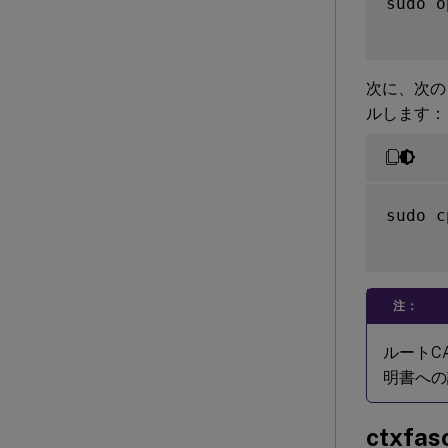
sudo o
次に、次の
ルします：
sudo c
注：
ルートC
明書への
ctxfa