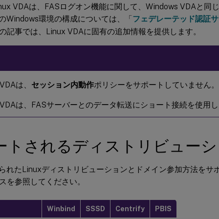
nux VDAは、FASログオン機能に関して、Windows VDAと同
のWindows環境の構成については、「
フェデレーテッド認証サ
の記事では、Linux VDAに固有の追加情報を提供します。
x VDAは、
セッション内動作
ポリシーをサポートしていません。
ux VDAは、FASサーバーとのデータ転送にショート接続を使用
ートされるディストリビューシ
限られたLinuxディストリビューションとドメイン参加方法を
スを参照してください。
Winbind
SSSD
Centrify
PBIS