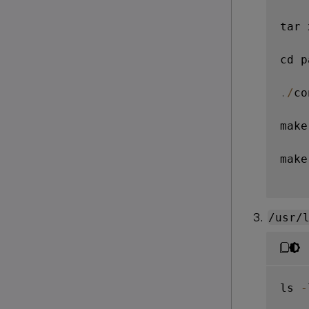
tar 
cd p
.
/
co
make

make
/usr/
ls 
-