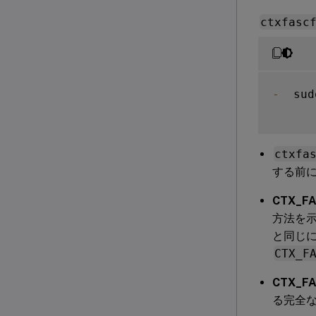
ctxfasc
-
  sud
ctxfa
する前
CTX_FAS
方法を
と同じ
CTX_F
CTX_FA
る完全