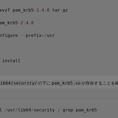
xvzf pam_krb5
-
2.4
.8
.
tar
.
gz

am_krb5
-
2.4
.8
nfigure 
--
prefix
=
/
usr

 install

lib64/security/
の下に
pam_krb5.so
が存在することを
l 
/
usr
/
lib64
/
security 
|
 grep pam_krb5
