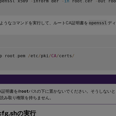
penssl x509 
-
inform der 
-
in
 root
.
cer 
-
out roo
ようなコマンドを実行して、ルートCA証明書を
openssl
デ
p root
.
pem 
/
etc
/
pki
/
CA
/
certs
/
A証明書を
/root
パスの下に置かないでください。そうしないと、
読み取り権限を持ちません。
scfg.shの実行