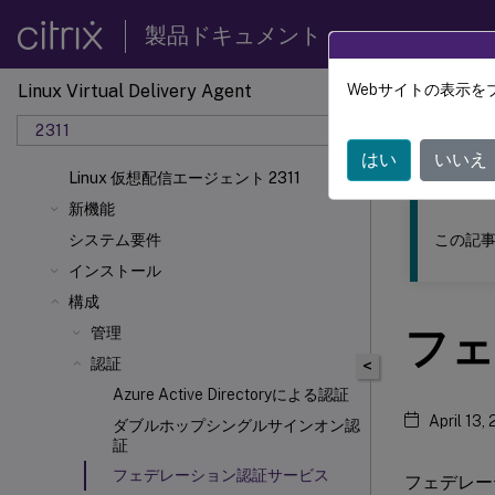
製品ドキュメント
Linux Virtual Delivery Agent
Webサイトの表示を
このコンテン
2311
リナッ
はい
いいえ
Linux 仮想配信エージェント 2311
新機能
この記事
システム要件
インストール
構成
フェ
管理
認証
<
Azure Active Directoryによる認証
April 13,
ダブルホップシングルサインオン認
証
フェデレーション認証サービス
フェデレーテ