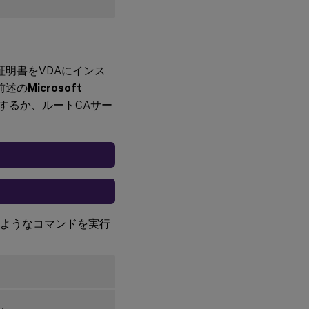
が構
成さ
れて
いま
せん
明書をVDAにインス
関
前述の
Microsoft
連
するか、ルートCAサー
情
報
既
知
の
問
題
、次のようなコマンドを実行
回
避
策