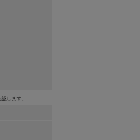
構
成
の
誤
り
シ
ャ
ド
ウ
ア
カ
ウ
ン
ト
マ
ッ
ピ
確認します。
ン
グ
エ
ラ
ー
ADFS