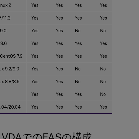
nux 2
Yes
Yes
Yes
Yes
7/11.3
Yes
Yes
Yes
Yes
9.0
Yes
Yes
No
No
8.6
Yes
Yes
Yes
Yes
 CentOS 7.9
Yes
Yes
Yes
Yes
ux 9.2/9.0
Yes
Yes
No
No
ux 8.8/8.6
Yes
Yes
No
No
5
Yes
Yes
Yes
No
2.04/20.04
Yes
Yes
Yes
Yes
ux VDAでのFASの構成