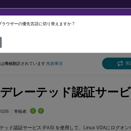
ブラウザーの優先言語に切り替えますか ?
ツは動的に機械翻訳されています。
フィ
クス バーチャル デリバリー エージェント
Linux 仮想配信エージェント 2311
英
は機械翻訳されています.
免責事項
デレーテッド認証サービ
C
C
 2026
寄稿者:
ッド認証サービス (FAS) を使用して、Linux VDAにログ