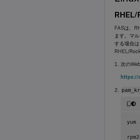
RHEL/
FASは、RH
ます。マルチ
する場合は
RHEL/R
次のWe
https:/
pam_k
yum 
rpm2