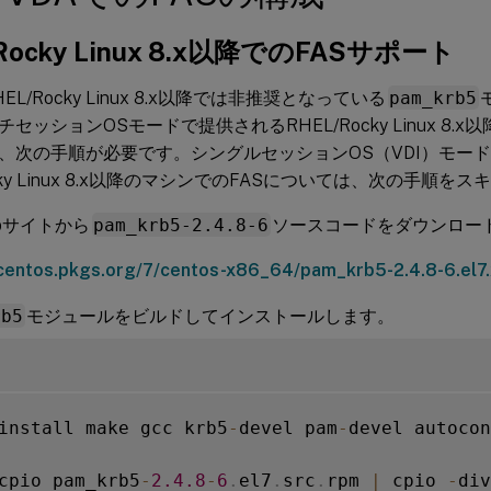
Rocky Linux 8.x以降でのFASサポート
EL/Rocky Linux 8.x以降では非推奨となっている
pam_krb5
セッションOSモードで提供されるRHEL/Rocky Linux 8.
、次の手順が必要です。シングルセッションOS（VDI）モー
ocky Linux 8.x以降のマシンでのFASについては、次の手順を
bサイトから
pam_krb5-2.4.8-6
ソースコードをダウンロー
/centos.pkgs.org/7/centos-x86_64/pam_krb5-2.4.8-6.el7
rb5
モジュールをビルドしてインストールします。
install make gcc krb5
-
devel pam
-
devel autocon
cpio pam_krb5
-
2.4
.8
-
6
.
el7
.
src
.
rpm 
|
 cpio 
-
div
