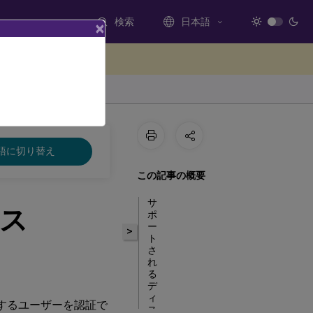
検索
日本語
×
ードバックを提供する
語に切り替え
この記事の概要
サ
ス
ポ
ー
>
ト
さ
れ
る
デ
ィ
オンするユーザーを認証で
ス