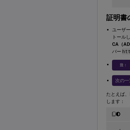
証明書
ユーザー
トール
CA（A
バー
ht
注：
次の一
たとえば、D
します：