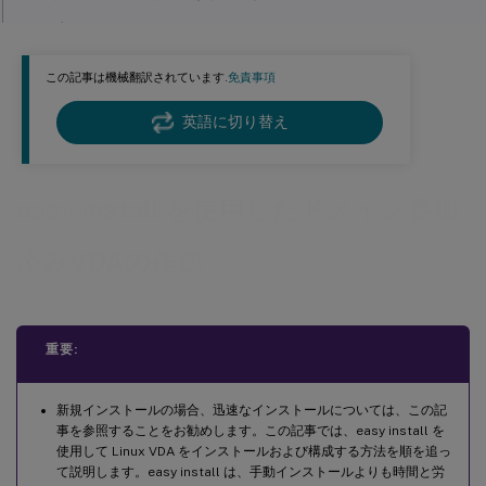
ステップ 5: Linux VDAパッケージのインストール
ステップ 6: NVIDIA GRIDドライバーのインストール
この記事は機械翻訳されています.
免責事項
ステップ 7: 使用するデータベースを指定する
英語に切り替え
ステップ 8: 簡易インストールを実行して環境と VDA を構成し、インストールを完了する
ctxinstall.sh
GUI
easy install を使用したドメイン参加
ステップ 9: XDPingの実行
済みVDAの作成
ステップ 10: Linux VDAの実行
ステップ 11：マシンカタログの作成
ステップ 12：デリバリーグループの作成
重要:
ステップ 13：Linux VDAのアップグレード（オプション）
トラブルシューティング
新規インストールの場合、迅速なインストールについては、この記
事を参照することをお勧めします。この記事では、easy install を
SSSDを使用したドメイン参加の失敗
使用して Linux VDA をインストールおよび構成する方法を順を追っ
Ubuntu デスクトップセッションのグレースクリーン表示
て説明します。easy install は、手動インストールよりも時間と労