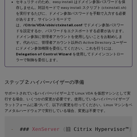
セキュリティのため、easy install はドメイン参加パスワードを保
存しません。対話モードで easy install スクリプト (ctxinstall.sh)
を実行するたびに、ドメイン参加パスワードを手動で入力する必要
があります。サイレントモードで
は、
/Citrix/VDA/sbin/ctxinstall.conf
でドメイン参加パスワー
ドを設定するか、パスワードをエクスポートする必要があります。
ドメイン参加に管理者アカウントを使用しないことをお勧めしま
す。代わりに、管理者アカウント以外の Active Directory ユーザー
にドメイン参加権限を委任してください。これを行うには、
Delegation of Control Wizard
を使用してドメインコントロー
ラーで制御を委任します。
ステップ 2: ハイパーバイザーの準備
サポートされているハイパーバイザー上で Linux VDA を仮想マシンとして実
行する場合、いくつかの変更が必要です。使用しているハイパーバイザープ
ラットフォームに基づいて、以下の変更を行ってください。Linux マシンをベ
アメタルハードウェアで実行している場合、変更は不要です。
-
  ### 
XenServer
(
旧 Citrix Hypervisor™
)