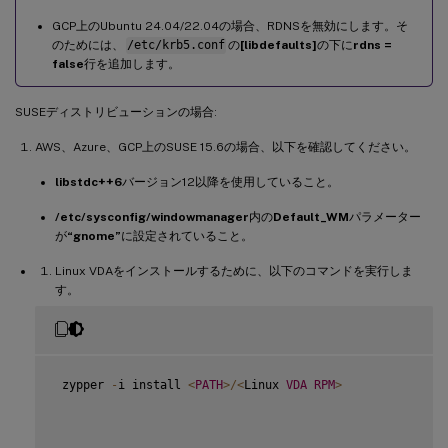
GCP上のUbuntu 24.04/22.04の場合、RDNSを無効にします。そ
のためには、
/etc/krb5.conf
の
[libdefaults]
の下に
rdns =
false
行を追加します。
SUSEディストリビューションの場合:
AWS、Azure、GCP上のSUSE 15.6の場合、以下を確認してください。
libstdc++6
バージョン12以降を使用していること。
/etc/sysconfig/windowmanager
内の
Default_WM
パラメーター
が
“gnome”
に設定されていること。
Linux VDAをインストールするために、以下のコマンドを実行しま
す。
 zypper 
-
i install 
<
PATH
>
/
<
Linux 
VDA
RPM
>