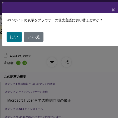
製品ドキュメン
JA
×
ト
リナックス バーチャル デリバリー エージェント
リナックス バーチャル
Webサイトの表示をブラウザーの優先言語に切り替えますか ?
easy install を使用したドメイン参加済
デリバリー エージェント 2511
このコンテンツは動的に機械
フィードバックを提供する
みVDAの作成
翻訳されています。
はい
いいえ
April 21, 2026
C
C
寄稿者:
この記事の概要
ステップ 1: 構成情報と Linux マシンの準備
ステップ 2: ハイパーバイザーの準備
Microsoft Hyper-V での時刻同期の修正
ステップ 3: .NET のインストール
ステップ 4: Linux VDAパッケージのダウンロード