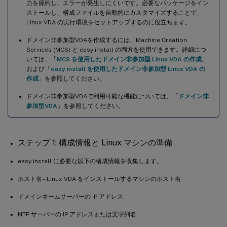
力を節約し、エラーが発生しにくいです。必要なパッケージをイン
ホームディレクトリの欠落による Ubuntu デスクトップセッショ
ストールし、構成ファイルを自動的にカスタマイズすることで、
ン起動の失敗
Linux VDA の実行環境をセットアップするのに役立ちます。
dbus エラーによるセッション起動失敗または即時終了
ドメイン非参加型VDAを作成するには、Machine Creation
Services (MCS) と easy install の両方を使用できます。詳細につ
SELinux による SSHD のホームディレクトリへのアクセス防止
いては、「
MCS を使用したドメイン非参加型 Linux VDA の作成
」
および「
easy install を使用したドメイン非参加型 Linux VDA の
作成
」を参照してください。
ドメイン非参加型VDAで利用可能な機能については、「
ドメイン非
参加型VDA
」を参照してください。
ステップ 1: 構成情報と Linux マシンの準備
easy install に必要な以下の構成情報を収集します。
ホスト名 – Linux VDA をインストールするマシンのホスト名
ドメインネームサーバーの IP アドレス
NTP サーバーの IP アドレスまたは文字列名