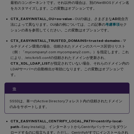
最初のコンポーネントです。それ以外の場合は、別のNetBIOSドメイン名
をカスタマイズします。この変数はオプションです。
CTX_EASYINSTALL_OU=ou-value
– OUの値は、さまざまな
AD
統合方
法によって異なります。OU値の例については、この記事の
考慮事項
セク
ションの表を参照してください。この変数はオプションです。
CTX_EASYINSTALL_TRUSTED_DOMAINS=trusted-domains
– マ
ルチドメイン環境の場合、信頼されたドメインのスペース区切りリスト
（例：「mycompany1.com mycompany2.com」）を指定します。これ
により、/etc/krb5.confの信頼されたドメインが更新され、
CTX_XDL_LDAP_LIST
が指定されていない場合、それらのドメイン内の
LDAPサーバーの自動検出が有効になります。この変数はオプションで
す。
注
SSSDは、単一のActive Directoryフォレスト内の信頼されたドメイン
のみをサポートします。
CTX_EASYINSTALL_CENTRIFY_LOCAL_PATH=centrify-local-
path
– Easy Installは、インターネットからCentrifyパッケージをダウン
ロードするのに役立ちます。ただし、Centrifyがすでにインストールされ