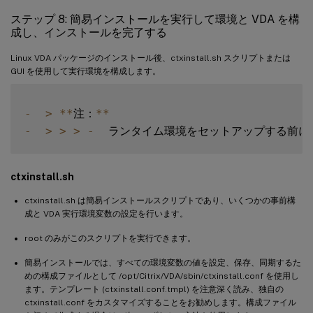
only the following value means 
true
,
 otherwise 
false
ステップ 8: 簡易インストールを実行して環境と VDA を構
### 
true
成し、インストールを完了する
## yes

Linux VDA パッケージのインストール後、ctxinstall.sh スクリプトまたは
GUI を使用して実行環境を構成します。
## y

### 
YES
-
>
**
注：
**
## 
Y
-
>
>
>
-
  ランタイム環境をセットアップする前に
## 
default
 is 
false
ctxinstall.sh
DbCustomizePostgreSQL
=
false
ctxinstall.sh は簡易インストールスクリプトであり、いくつかの事前構
## PostgreSQL service name

成と VDA 実行環境変数の設定を行います。
## specify the service name 
of
 PostgreSQL 
for
 Linux 
VDA
root のみがこのスクリプトを実行できます。
default
 is 
"postgresql"
簡易インストールでは、すべての環境変数の値を設定、保存、同期するた
めの構成ファイルとして /opt/Citrix/VDA/sbin/ctxinstall.conf を使用し
DbPostgreSQLServiceName
=
"postgresql"
ます。テンプレート (ctxinstall.conf.tmpl) を注意深く読み、独自の
ctxinstall.conf をカスタマイズすることをお勧めします。構成ファイル