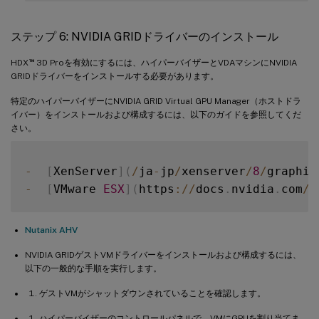
ステップ 6: NVIDIA GRIDドライバーのインストール
™
HDX
3D Proを有効にするには、ハイパーバイザーとVDAマシンにNVIDIA
GRIDドライバーをインストールする必要があります。
特定のハイパーバイザーにNVIDIA GRID Virtual GPU Manager（ホストドラ
イバー）をインストールおよび構成するには、以下のガイドを参照してくだ
さい。
-
[
XenServer
]
(
/
ja
-
jp
/
xenserver
/
8
/
graphic
-
[
VMware 
ESX
]
(
https
:
/
/
docs
.
nvidia
.
com
/
v
Nutanix AHV
NVIDIA GRIDゲストVMドライバーをインストールおよび構成するには、
以下の一般的な手順を実行します。
ゲストVMがシャットダウンされていることを確認します。
ハイパーバイザーのコントロールパネルで、VMにGPUを割り当てま