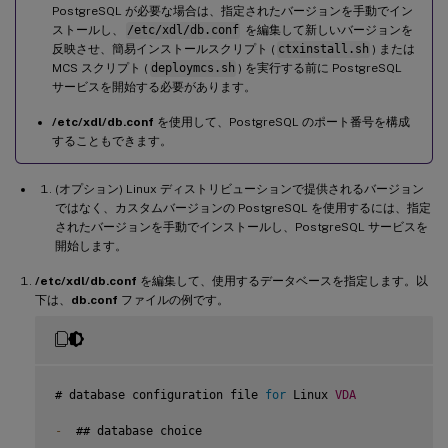
PostgreSQL が必要な場合は、指定されたバージョンを手動でイン
ストールし、
/etc/xdl/db.conf
を編集して新しいバージョンを
反映させ、簡易インストールスクリプト (
ctxinstall.sh
) または
MCS スクリプト (
deploymcs.sh
) を実行する前に PostgreSQL
サービスを開始する必要があります。
/etc/xdl/db.conf
を使用して、PostgreSQL のポート番号を構成
することもできます。
(オプション) Linux ディストリビューションで提供されるバージョン
ではなく、カスタムバージョンの PostgreSQL を使用するには、指定
されたバージョンを手動でインストールし、PostgreSQL サービスを
開始します。
/etc/xdl/db.conf
を編集して、使用するデータベースを指定します。以
下は、
db.conf
ファイルの例です。
# database configuration file 
for
 Linux 
VDA
-
  ## database choice
