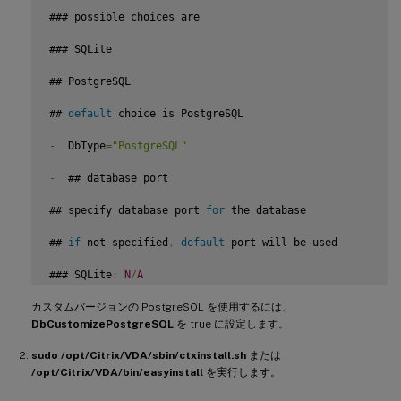
### possible choices are

### SQLite

## PostgreSQL

## 
default
 choice is PostgreSQL

-
  DbType
=
"PostgreSQL"
-
  ## database port

## specify database port 
for
 the database

## 
if
 not specified
,
default
 port will be used

### SQLite
:
N
/
A
カスタムバージョンの PostgreSQL を使用するには、
#### PostgreSQL
:
5432
DbCustomizePostgreSQL
を true に設定します。
-
  DbPort
=
5432
sudo /opt/Citrix/VDA/sbin/ctxinstall.sh
または
## PostgreSQL customized

/opt/Citrix/VDA/bin/easyinstall
を実行します。