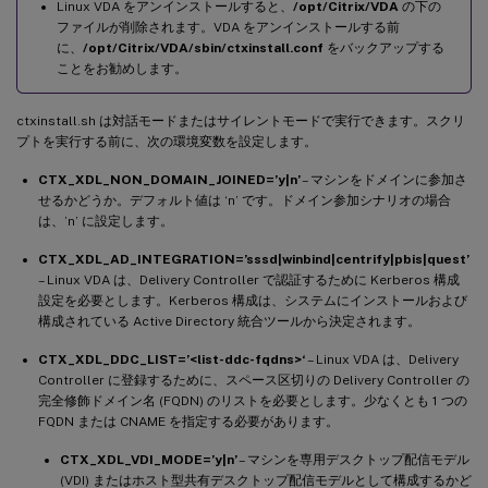
Linux VDA をアンインストールすると、
/opt/Citrix/VDA
の下の
ファイルが削除されます。VDA をアンインストールする前
に、
/opt/Citrix/VDA/sbin/ctxinstall.conf
をバックアップする
ことをお勧めします。
ctxinstall.sh は対話モードまたはサイレントモードで実行できます。スクリ
プトを実行する前に、次の環境変数を設定します。
CTX_XDL_NON_DOMAIN_JOINED=’y|n’
– マシンをドメインに参加さ
せるかどうか。デフォルト値は ‘n’ です。ドメイン参加シナリオの場合
は、’n’ に設定します。
CTX_XDL_AD_INTEGRATION=’sssd|winbind|centrify|pbis|quest’
– Linux VDA は、Delivery Controller で認証するために Kerberos 構成
設定を必要とします。Kerberos 構成は、システムにインストールおよび
構成されている Active Directory 統合ツールから決定されます。
CTX_XDL_DDC_LIST=’<list-ddc-fqdns>‘
– Linux VDA は、Delivery
Controller に登録するために、スペース区切りの Delivery Controller の
完全修飾ドメイン名 (FQDN) のリストを必要とします。少なくとも 1 つの
FQDN または CNAME を指定する必要があります。
CTX_XDL_VDI_MODE=’y|n’
– マシンを専用デスクトップ配信モデル
(VDI) またはホスト型共有デスクトップ配信モデルとして構成するかど