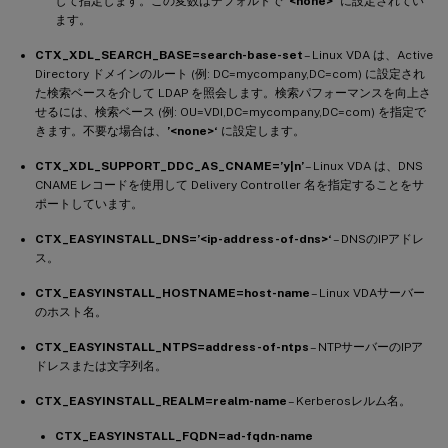
して指定します。この変数はデフォルトで
’<none>‘
に設定されてい
ます。
CTX_XDL_SEARCH_BASE=search-base-set
– Linux VDA は、Active
Directory ドメインのルート (例: DC=mycompany,DC=com) に設定され
た検索ベースを介して LDAP を照会します。検索パフォーマンスを向上さ
せるには、検索ベース (例: OU=VDI,DC=mycompany,DC=com) を指定で
きます。不要な場合は、
’<none>‘
に設定します。
CTX_XDL_SUPPORT_DDC_AS_CNAME=’y|n’
– Linux VDA は、DNS
CNAME レコードを使用して Delivery Controller 名を指定することをサ
ポートしています。
CTX_EASYINSTALL_DNS=’<ip-address-of-dns>‘
– DNSのIPアドレ
ス。
CTX_EASYINSTALL_HOSTNAME=host-name
– Linux VDAサーバー
のホスト名。
CTX_EASYINSTALL_NTPS=address-of-ntps
– NTPサーバーのIPア
ドレスまたは文字列名。
CTX_EASYINSTALL_REALM=realm-name
– Kerberosレルム名。
CTX_EASYINSTALL_FQDN=ad-fqdn-name