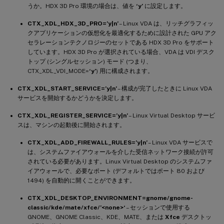
うか。HDX 3D Pro 環境の場合は、値を
‘y’
に設定します。
CTX_XDL_HDX_3D_PRO=’y|n’
– Linux VDA は、リッチグラフィッ
クアプリケーションの仮想化を最適化するために設計された GPU アク
セラレーションテクノロジーのセットである HDX 3D Pro をサポート
しています。HDX 3D Pro が選択されている場合、VDA は VDI デスク
トップ (シングルセッション) モード (つまり、
CTX_XDL_VDI_MODE=
‘y’
) 用に構成されます。
CTX_XDL_START_SERVICE=’y|n’
– 構成が完了したときに Linux VDA
サービスを開始するかどうかを決定します。
CTX_XDL_REGISTER_SERVICE=’y|n’
– Linux Virtual Desktop サービ
スは、マシンの起動後に開始されます。
CTX_XDL_ADD_FIREWALL_RULES=’y|n’
– Linux VDA サービスで
は、システムファイアウォールを介した受信ネットワーク接続が許可
されている必要があります。Linux Virtual Desktop のシステムファ
イアウォールで、必要なポート (デフォルトではポート 80 および
1494) を自動的に開くことができます。
CTX_XDL_DESKTOP_ENVIRONMENT=gnome/gnome-
classic/kde/mate/xfce/’<none>‘
– セッションで使用する
GNOME、GNOME Classic、KDE、MATE、または
Xfce
デスクトッ