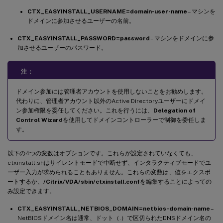
CTX_EASYINSTALL_USERNAME=domain-user-name
– マシンを
ドメインに参加させるユーザーの名前。
CTX_EASYINSTALL_PASSWORD=password
– マシンをドメインに参
加させるユーザーのパスワード。
注：
ドメイン参加には管理者アカウントを使用しないことをお勧めします。
代わりに、管理者アカウント以外のActive Directoryユーザーにドメイ
ン参加権限を委任してください。これを行うには、
Delegation of
Control Wizard
を使用してドメインコントローラーで制御を委任しま
す。
以下の4つの変数はオプションです。これらが設定されていなくても、
ctxinstall.shはサイレントモードで中断せず、インタラクティブモードでユ
ーザー入力が求められることもありません。これらの変数は、値をエクスポ
ートするか、
/Citrix/VDA/sbin/ctxinstall.conf
を編集することによっての
み設定できます。
CTX_EASYINSTALL_NETBIOS_DOMAIN=netbios-domain-name
–
NetBIOSドメイン名は通常、ドット（.）で区切られたDNSドメイン名の