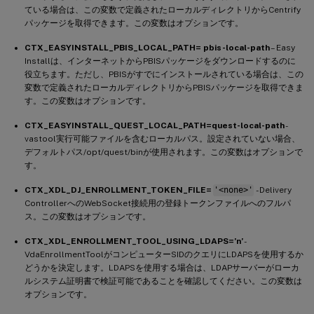
ている場合は、この変数で定義されたローカルディレクトリからCentrify
パッケージを取得できます。この変数はオプションです。
CTX_EASYINSTALL_PBIS_LOCAL_PATH= pbis-local-path
– Easy
Installは、インターネットからPBISパッケージをダウンロードするのに
役立ちます。ただし、PBISがすでにインストールされている場合は、この
変数で定義されたローカルディレクトリからPBISパッケージを取得できま
す。この変数はオプションです。
CTX_EASYINSTALL_QUEST_LOCAL_PATH=quest-local-path
-
vastool実行可能ファイルを含むローカルパス。設定されていない場合、
デフォルトパス/opt/quest/binが使用されます。この変数はオプションで
す。
CTX_XDL_DJ_ENROLLMENT_TOKEN_FILE=
'<none>'
- Delivery
ControllerへのWebSocket接続用の登録トークンファイルへのフルパ
ス。この変数はオプションです。
CTX_XDL_ENROLLMENT_TOOL_USING_LDAPS=’n’
-
VdaEnrollmentToolがコンピューターSIDのクエリにLDAPSを使用するか
どうかを決定します。LDAPSを使用する場合は、LDAPサーバーがローカ
ルシステム証明書で検証可能であることを確認してください。この変数は
オプションです。