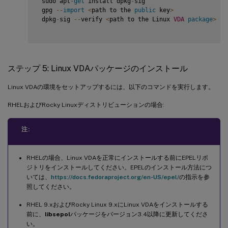
 sudo apt
-
get
 install dpkg
-
sig

 gpg 
--
import
<
path to the 
public
 key
>
 dpkg
-
sig 
--
verify 
<
path to the Linux 
VDA
package
>
ステップ 5: Linux VDAパッケージのインストール
Linux VDAの環境をセットアップするには、以下のコマンドを実行します。
RHELおよびRocky Linuxディストリビューションの場合:
注:
RHELの場合、Linux VDAを正常にインストールする前にEPELリポ
ジトリをインストールしてください。EPELのインストール方法につ
いては、
https://docs.fedoraproject.org/en-US/epel/
の指示を参
照してください。
RHEL 9.xおよびRocky Linux 9.xにLinux VDAをインストールする
前に、
libsepol
パッケージをバージョン3.4以降に更新してくださ
い。