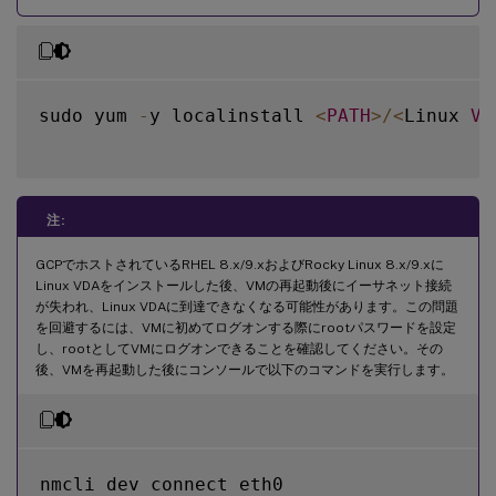
sudo yum 
-
y localinstall 
<
PATH
>
/
<
Linux 
VD
注:
GCPでホストされているRHEL 8.x/9.xおよびRocky Linux 8.x/9.xに
Linux VDAをインストールした後、VMの再起動後にイーサネット接続
が失われ、Linux VDAに到達できなくなる可能性があります。この問題
を回避するには、VMに初めてログオンする際にrootパスワードを設定
し、rootとしてVMにログオンできることを確認してください。その
後、VMを再起動した後にコンソールで以下のコマンドを実行します。
nmcli dev connect eth0
