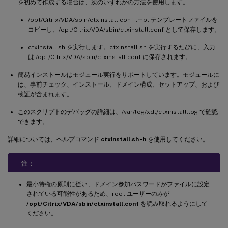
を初めて作成する場合は、次のいずれかの方法を使用します。
/opt/Citrix/VDA/sbin/ctxinstall.conf.tmpl テンプレートファイルを
コピーし、/opt/Citrix/VDA/sbin/ctxinstall.conf として保存します。
ctxinstall.sh を実行します。ctxinstall.sh を実行するたびに、入力
は /opt/Citrix/VDA/sbin/ctxinstall.conf に保存されます。
簡易インストールはモジュール実行をサポートしています。モジュールに
は、事前チェック、インストール、ドメイン構成、セットアップ、および
検証が含まれます。
このスクリプトのデバッグの詳細は、/var/log/xdl/ctxinstall.log で確認
できます。
詳細については、ヘルプコマンド
ctxinstall.sh -h
を使用してください。
注：
最小特権の原則に従い、ドメイン参加パスワードがファイルに設定
されている可能性があるため、root ユーザーのみが
/opt/Citrix/VDA/sbin/ctxinstall.conf
を読み取れるようにして
ください。