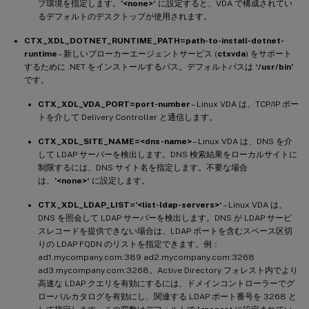
プ環境を指定します。
’<none>‘
に設定すると、VDA で構成されてい
るデフォルトのデスクトップが使用されます。
CTX_XDL_DOTNET_RUNTIME_PATH=path-to-install-dotnet-
runtime
– 新しいブローカーエージェントサービス (
ctxvda
) をサポート
するために .NET をインストールするパス。デフォルトパスは
‘/usr/bin’
です。
CTX_XDL_VDA_PORT=port-number
– Linux VDA は、TCP/IP ポー
トを介して Delivery Controller と通信します。
CTX_XDL_SITE_NAME=<dns-name>
– Linux VDA は、DNS を介
して LDAP サーバーを検出します。DNS 検索結果をローカルサイトに
制限するには、DNS サイト名を指定します。不要な場合
は、
’<none>‘
に設定します。
CTX_XDL_LDAP_LIST=’<list-ldap-servers>‘
– Linux VDA は、
DNS を照会して LDAP サーバーを検出します。DNS が LDAP サービ
スレコードを提供できない場合は、LDAP ポートを含むスペース区切
りの LDAP FQDN のリストを指定できます。例：
ad1.mycompany.com:389 ad2.mycompany.com:3268
ad3.mycompany.com:3268。Active Directory フォレスト内でより
高速な LDAP クエリを有効にするには、ドメインコントローラーでグ
ローバルカタログを有効にし、関連する LDAP ポート番号を 3268 と