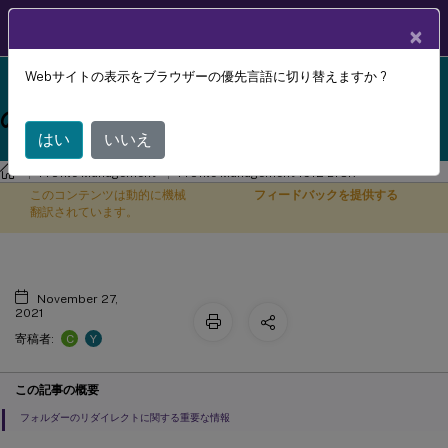
製品ドキュメン
JA
×
ト
Webサイトの表示をブラウザーの優先言語に切り替えますか ?
Profile Management 1912 LTSR reached end-of-life
Profile Managementでのフォルダー
X
on 18-Dec-2024. It is recommended that you upgrade
のリダイレクトの計画
to a newer version of Profile Management.
はい
いいえ
Profile Management
Profile Management 1912 LTSR
このコンテンツは動的に機械
フィードバックを提供する
翻訳されています。
November 27,
2021
C
Y
寄稿者:
この記事の概要
フォルダーのリダイレクトに関する重要な情報