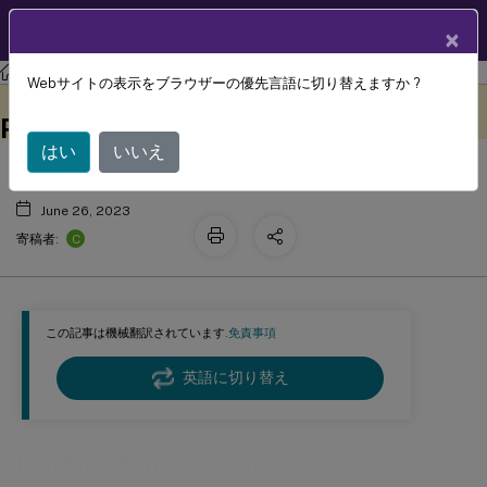
製品ドキュメン
JA
×
ト
Profile Management
Profile Management 2303
Webサイトの表示をブラウザーの優先言語に切り替えますか ?
Profile ManagementとSelf-service
このコンテンツは動的に機械
フィードバックを提供する
翻訳されています。
Plug-in
はい
いいえ
June 26, 2023
C
寄稿者:
この記事は機械翻訳されています.
免責事項
英語に切り替え
Profile ManagementとSelf-service