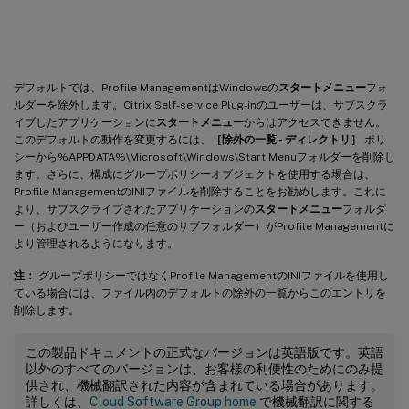
Plug-in
デフォルトでは、Profile ManagementはWindowsの
スタートメニュー
フォ
ルダーを除外します。Citrix Self-service Plug-inのユーザーは、サブスクラ
イブしたアプリケーションに
スタートメニュー
からはアクセスできません。
このデフォルトの動作を変更するには、
［除外の一覧 - ディレクトリ］
ポリ
シーから%APPDATA%\Microsoft\Windows\Start Menuフォルダーを削除し
ます。さらに、構成にグループポリシーオブジェクトを使用する場合は、
Profile ManagementのINIファイルを削除することをお勧めします。これに
より、サブスクライブされたアプリケーションの
スタートメニュー
フォルダ
ー（およびユーザー作成の任意のサブフォルダー）がProfile Managementに
より管理されるようになります。
注：
グループポリシーではなくProfile ManagementのINIファイルを使用し
ている場合には、ファイル内のデフォルトの除外の一覧からこのエントリを
削除します。
この製品ドキュメントの正式なバージョンは英語版です。英語
以外のすべてのバージョンは、お客様の利便性のためにのみ提
供され、機械翻訳された内容が含まれている場合があります。
詳しくは、
Cloud Software Group home
で機械翻訳に関する