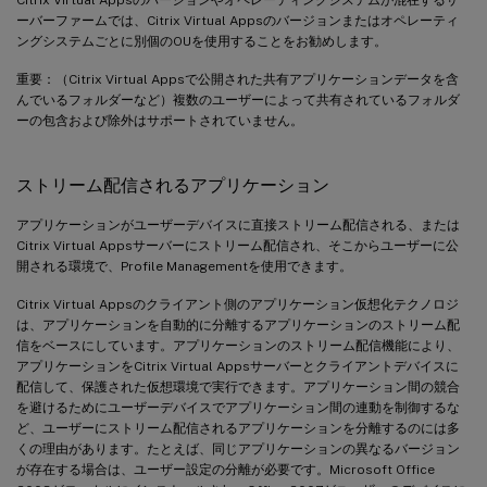
ーバーファームでは、Citrix Virtual Appsのバージョンまたはオペレーティ
ングシステムごとに別個のOUを使用することをお勧めします。
重要：（Citrix Virtual Appsで公開された共有アプリケーションデータを含
んでいるフォルダーなど）複数のユーザーによって共有されているフォルダ
ーの包含および除外はサポートされていません。
ストリーム配信されるアプリケーション
アプリケーションがユーザーデバイスに直接ストリーム配信される、または
Citrix Virtual Appsサーバーにストリーム配信され、そこからユーザーに公
開される環境で、Profile Managementを使用できます。
Citrix Virtual Appsのクライアント側のアプリケーション仮想化テクノロジ
は、アプリケーションを自動的に分離するアプリケーションのストリーム配
信をベースにしています。アプリケーションのストリーム配信機能により、
アプリケーションをCitrix Virtual Appsサーバーとクライアントデバイスに
配信して、保護された仮想環境で実行できます。アプリケーション間の競合
を避けるためにユーザーデバイスでアプリケーション間の連動を制御するな
ど、ユーザーにストリーム配信されるアプリケーションを分離するのには多
くの理由があります。たとえば、同じアプリケーションの異なるバージョン
が存在する場合は、ユーザー設定の分離が必要です。Microsoft Office