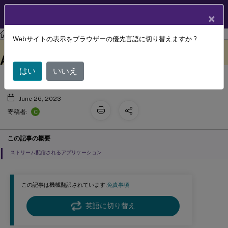
製品ドキュメン
JA
×
ト
Profile Management
Profile Management 2303
Webサイトの表示をブラウザーの優先言語に切り替えますか ?
Profile ManagementとCitrix Virtual
このコンテンツは動的に機械
フィードバックを提供する
翻訳されています。
Apps
はい
いいえ
June 26, 2023
C
寄稿者:
この記事の概要
ストリーム配信されるアプリケーション
この記事は機械翻訳されています.
免責事項
英語に切り替え