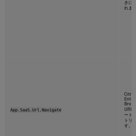
きに
れま
Citrix
Enter
Brow
URL
App.SaaS.Url.Navigate
ート
トリ
す。