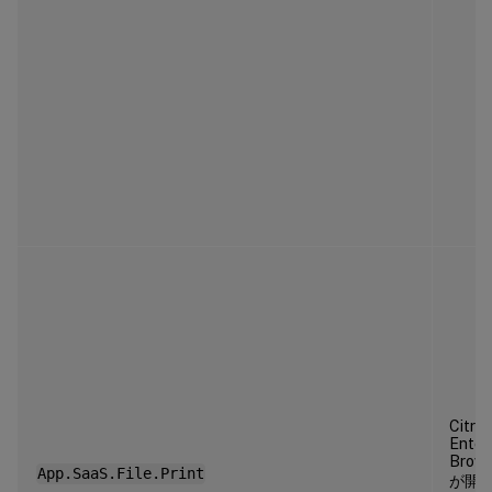
Citrix
Enter
Brow
App.SaaS.File.Print
が開