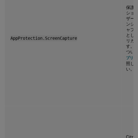
保護
ショ
ザー
ンシ
ャプ
とし
AppProtection.ScreenCapture
リガ
す。
つい
プリ保
照し
い。
Citrix