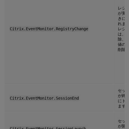
レジ
が実
きに
れま
Citrix.EventMonitor.RegistryChange
レジ
は、
除、
値の
削除
セッ
が終
Citrix.EventMonitor.SessionEnd
にト
ます
セッ
が開
Citrix.EventMonitor.SessionLaunch