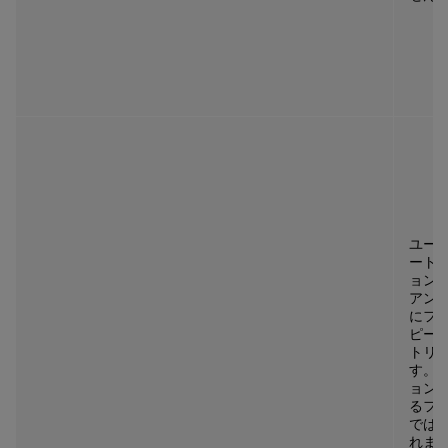
ユー
ート
ョン
アン
にフ
ピー
トリ
す。
ョン
るフ
では
れま