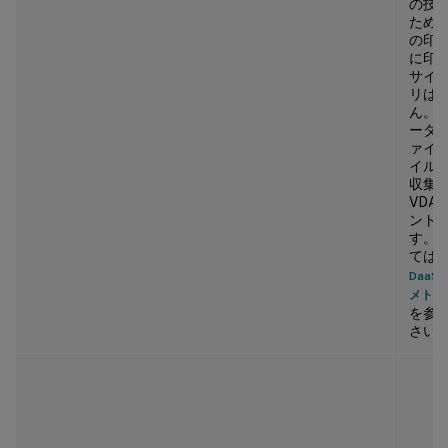
の技
ため、
の印
に印
サイ
リは
ん。
ータセ
ァイル
イルサ
収集
VDA.
ント
す。
ては
DaaS
メトリ
を参
さい