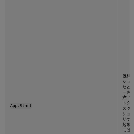
仮想
ショ
たと
ーさ
注
: 
トタ
App.Start
スク
ショ
リケ
起動
には