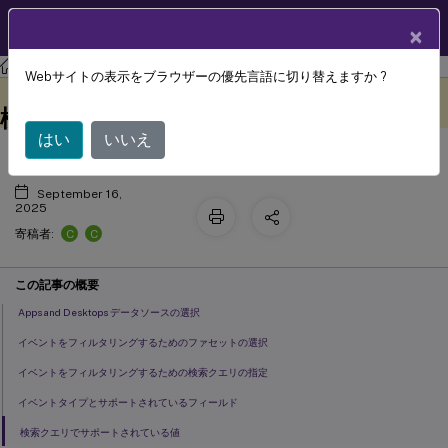
製品ドキュメン
JA
×
ト
Citrix Analytics for Security
Webサイトの表示をブラウザーの優先言語に切り替えますか ?
Apps and Desktops のセルフサービス
このコンテンツは動的に機械
フィードバックを提供する
翻訳されています。
検索
はい
いいえ
September 16,
2025
C
C
寄稿者:
この記事の概要
Apps and Desktops データソースの選択
イベントをフィルタリングするためのファセットの選択
イベントをフィルタリングするための検索クエリの指定
イベントタイプとサポートされているフィールド
検索クエリでサポートされている値