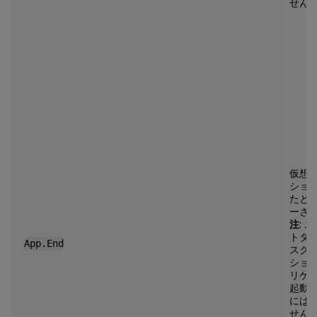
せん
仮想
ショ
たと
ーさ
注
: 
トタ
App.End
スク
ショ
リケ
起動
には
せん