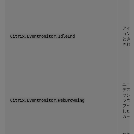
アイ
ョン
Citrix.EventMonitor.IdleEnd
とき
され
ユー
デス
ッシ
Citrix.EventMonitor.WebBrowsing
ラウ
ブペ
した
ガー