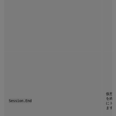
仮想
を終
Session.End
にト
ます