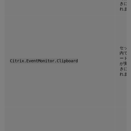
きに
れま
セッ
内で
ード
Citrix.EventMonitor.Clipboard
が実
きに
れま