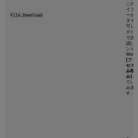
この
イプ
ーが
File.Download
ダイ
可し (
ダイレ
で詳
認)、
ント
Work
[ファ
セス]
み取
み]
に
てい
み送
す。