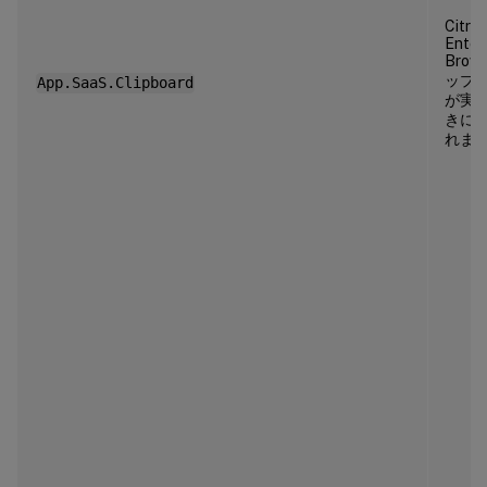
Citrix
Enter
Brow
ップ
App.SaaS.Clipboard
が実
きに
れま