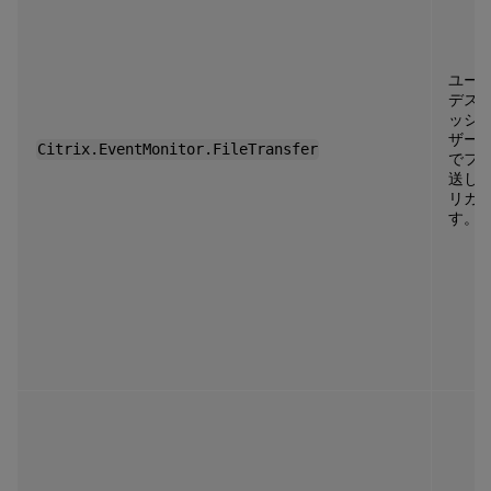
ユー
デス
ッシ
ザー
Citrix.EventMonitor.FileTransfer
でフ
送し
リガ
す。