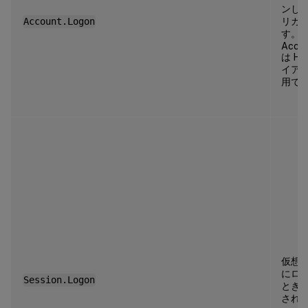
ンし
Account.Logon
リガ
す。
Accou
は H
イア
用で
仮想
にロ
Session.Logon
とき
され