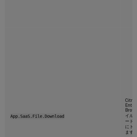
Citrix
Enter
Brow
イル
App.SaaS.File.Download
ード
にト
ます