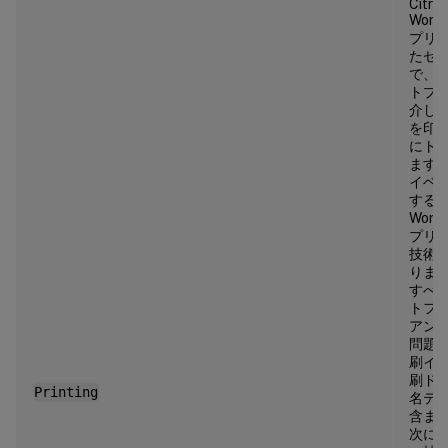
Citrix
Work
プリ
たセ
で、
トプ
介し
を印
にト
ます
イベ
する Ci
Work
プリに
技術
りま
すべ
トフ
アン
問題
刷イ
刷ド
Printing
名テ
含ま
次に