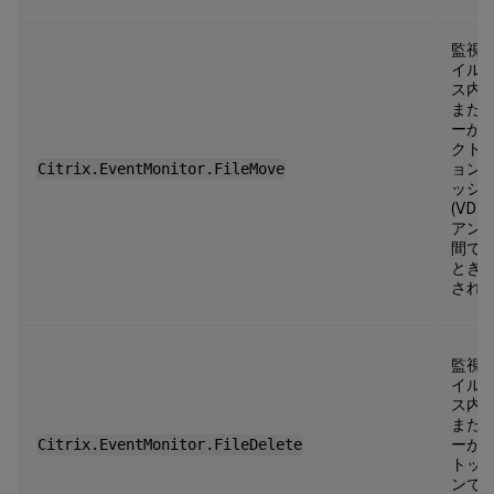
監視
イル
ス内
また
ーが
クト
Citrix.EventMonitor.FileMove
ョン
ッシ
(VDA
アン
間で
とき
され
監視
イル
ス内
また
Citrix.EventMonitor.FileDelete
ーが
トッ
ンで