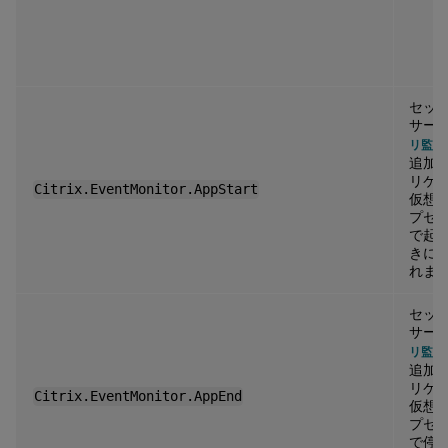
セッ
サー
リ監視
追加
リケ
Citrix.EventMonitor.AppStart
仮想
プセ
で起
きに
れま
セッ
サー
リ監視
追加
リケ
Citrix.EventMonitor.AppEnd
仮想
プセ
で停