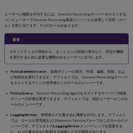
ユーザーに権限を付与するには、Session Recordingサーバーをホストする
コンピューターでSession Recording承認コンソールを使用して役割（ロー
ル）を割り当てます。5つのロールがあります：
重要：
セキュリティ上の理由から、セッションの録画の表示など、特定の機能
を実行するために必要な権限のみをユーザーに付与します。
PolicyAdministrator
。録画ポリシーの表示、作成、編集、削除、およ
び有効化を実行できます。デフォルトでは、Session Recordingサーバー
をホストするマシンの管理者がこのロールのメンバーです。
PolicyQuery
。Session Recording Agentをホストするサーバーで録画
ポリシーの評価を要求できます。デフォルトでは、認証ユーザーがこのロ
ールのメンバーです。
LoggingWriter
。管理者ログを書き込む権限を付与します。デフォルト
では、ローカル管理者およびNetwork Serviceグループがこのロールのメ
ンバーです。デフォルトの
LoggingWriter
メンバーシップを変更する
と、ログの書き込みが失敗する原因となる可能性があります。