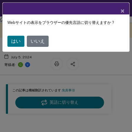
製品ドキュメン
JA
×
ト
Session Recording
Session Recording 2503
Webサイトの表示をブラウザーの優先言語に切り替えますか ?
ユーザーの承認
このコンテンツは動的に機械
フィードバックを提供する
翻訳されています。
はい
いいえ
July 5, 2024
C
Y
寄稿者:
この記事は機械翻訳されています.
免責事項
英語に切り替え
ユーザーの承認