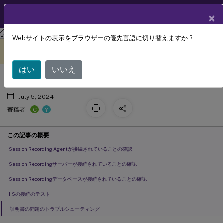
製品ドキュメン
JA
×
ト
Session Recording
Session Recording 2503
Webサイトの表示をブラウザーの優先言語に切り替えますか ?
コンポーネント間の接続の確認
このコンテンツは動的に機械
フィードバックを提供する
翻訳されています。
はい
いいえ
July 5, 2024
C
Y
寄稿者:
この記事の概要
Session Recording Agentが接続されていることの確認
Session Recordingサーバーが接続されていることの確認
Session Recordingデータベースが接続されていることの確認
IISの接続のテスト
証明書の問題のトラブルシューティング