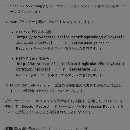
Session Recordingポリシーコンソールがインストールされているサーバ
ーにログオンします。
Webブラウザーを開いて次のアドレスを入力します：
HTTPSで接続する場合：
https://servername/SessionRecordingBroker/PolicyAdmin
istration.rem?wsdl
（ここで、
servername
はSession
Recordingサーバーをホストするマシンの名前です。）
HTTPで接続する場合：
http://servername/SessionRecordingBroker/PolicyAdmini
stration.rem?wsdl
（ここで、
servername
はSession
Recordingサーバーをホストするマシンの名前です。）
NTLM（NT LAN Manager）認証の資格情報の入力を求められた場合は、
ドメイン管理者のアカウントでログオンします。
ブラウザーにXMLドキュメントが表示された場合は、設定したプロトコルを
使用して、Session RecordingポリシーコンソールがSession Recordingサ
ーバーと接続していることが確認されたことになります。
証明書の問題のトラブルシューティング