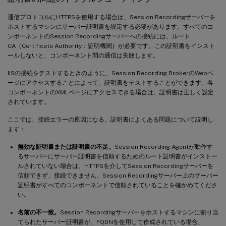
通信プロトコルにHTTPSを使用する場合は、Session Recordingサーバーを
ホストするマシンにサーバー証明書を設定する必要があります。すべてのコ
ンポーネントのSession Recordingサーバーへの接続には、ルート
CA（Certificate Authority：証明機関）が必要です。この証明書をインスト
ールしないと、コンポーネント間の通信は失敗します。
IISの接続をテストするときのように、Session Recording BrokerのWebペ
ージにアクセスすることによって、証明書をテストすることができます。各
コンポーネントのXMLページにアクセスできる場合は、証明書は正しく設定
されています。
ここでは、接続エラーの原因になる、証明書によくある問題について説明し
ます：
無効な証明書または証明書の不足。
Session Recording Agentが動作す
るサーバーにサーバー証明書を信頼するためのルート証明書がインストー
ルされていない場合は、HTTPSを介してSession Recordingサーバーを
信頼できず、接続できません。Session Recordingサーバー上のサーバー
証明書がすべてのコンポーネントで信頼されていることを確かめてくださ
い。
名前の不一致。
Session Recordingサーバーをホストするマシンに割り当
てられたサーバー証明書が、FQDNを使用して作成されている場合、