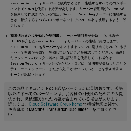
Session Recordingサーバーに接続するとき、接続するすべてのコンポー
ネントでFQDNを使用する必要があります。サーバー証明書がNetBIOS名
を使用して作成されている場合、Session Recordingサーバーに接続する
とき、接続するすべてのコンポーネントでNetBIOS名を使用するように設
定します。
期限切れまたは失効した証明書。
サーバー証明書が失効している場合、
HTTPSを介したSession Recordingサーバーへの接続は失敗します。
Session Recordingサーバーをホストするマシンに割り当てられているサ
ーバー証明書が有効で、失効していないことを確認してください。録画し
たセッションのデジタル署名に同じ証明書を使用している場合は、
Session Recordingサーバーのイベントログに、証明書が失効したことを
示すエラーメッセージ、または失効日が近づいていることを示す警告メッ
セージが記録されます。
この製品ドキュメントの正式なバージョンは英語版です。英語
以外のすべてのバージョンは、お客様の利便性のためにのみ提
供され、機械翻訳された内容が含まれている場合があります。
詳しくは、
Cloud Software Group home
で機械翻訳に関する
免責事項（Machine Translation Disclaimer）をご覧くださ
い。