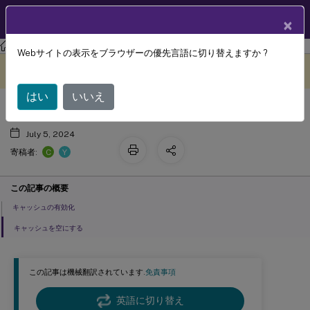
製品ドキュメン
JA
×
ト
Session Recording
Session Recording 2503
Webサイトの表示をブラウザーの優先言語に切り替えますか ?
録画のキャッシュ
このコンテンツは動的に機械
フィードバックを提供する
翻訳されています。
はい
いいえ
July 5, 2024
C
Y
寄稿者:
この記事の概要
キャッシュの有効化
キャッシュを空にする
この記事は機械翻訳されています.
免責事項
英語に切り替え