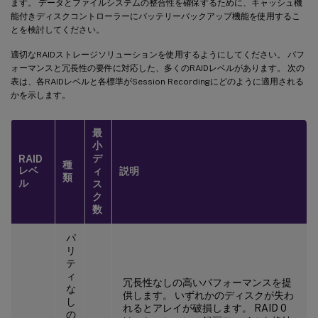
ます。 データとファイルシステムの整合性を確保するために、キャッシュ機
能付きディスクコントローラーにバッテリーバックアップ機能を使用するこ
とを検討してください。
適切なRAIDストレージソリューションを使用するようにしてください。 パフ
ォーマンスと冗長性の要件に対応した、多くのRAIDレベルがあります。 次の
表は、各RAIDレベルと各標準がSession Recordingにどのように適用される
かを示します。
最
小
デ
RAID
種
レベ
ィ
説明
類
ル
ス
ク
数
パ
リ
テ
ィ
冗長性なしの高いパフォーマンスを提
な
供します。 いずれかのディスクが失わ
し
れるとアレイが破損します。 RAID 0
の