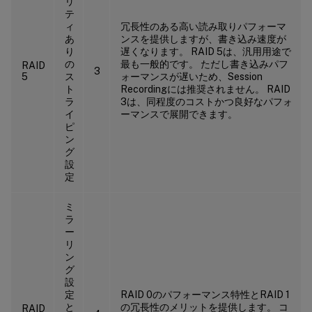
リ
テ
ィ
冗長性のある高い読み取りパフォーマ
あ
ンスを提供しますが、書き込み速度が
り
遅くなります。 RAID 5は、汎用用途で
の
最も一般的です。 ただし書き込みパフ
RAID
3
5
ス
ォーマンスが遅いため、Session
ト
Recordingには推奨されません。 RAID
ラ
3は、同程度のコストかつ良好なパフォ
イ
ーマンスで展開できます。
ピ
ン
グ
設
定
ミ
ラ
ー
リ
ン
グ
設
定
RAID 0のパフォーマンス特性とRAID 1
と
の冗長性のメリットを提供します。 コ
RAID