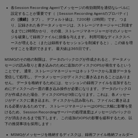
各Session Recording Agentでメッセージの有効期間を適切なレベルに
設定することが重要です（［Session Recording Agentのプロパティ］
の
［接続］
タブ）。 デフォルト値は、7,200秒（2時間）です。 つま
り、記録された各データメッセージは、ストレージマネージャーに到達す
るまでに2時間かかり、その後、ストレージマネージャーがそのメッセー
ジを破棄して録画ファイルに損傷を与えます。 利用可能なディスクスペ
ースが増えると（または録画するセッションを削減すると）、この値を増
やすことを選択できます。 最大値は365日です。
MSMQのその他の制限は、データのバックログが作成されると、データメッ
セージの読み取りと書き込みのために追加のディスクIOPSが発生するという
ことです。 通常、ストレージマネージャーはネットワークから直接データを
受信して処理し、データメッセージがディスクに書き込まれることはありま
せん。 データを格納するためには、セッションの録画ファイルを追加するた
めにディスクへの一度の書き込み操作が必要になります。 データのバックロ
グが作成された場合、ディスクIOPSが3倍になります。これは、各メッセー
ジがディスクに書き込まれ、ディスクから読み取られ、ファイルに書き込ま
れる必要があるためです。 ストレージマネージャーはIOPSに大幅に影響を受
けるため、Session Recordingサーバーの処理速度はメッセージのバックロ
グが消去されるまで低下します。 この追加のIOPSの影響を緩和するため、以
下の推奨事項を採用します：
MSMQがメッセージを格納するディスクは、録画ファイル格納フォルダー