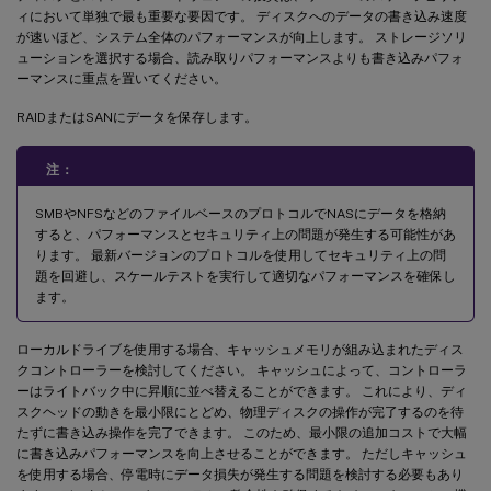
ィにおいて単独で最も重要な要因です。 ディスクへのデータの書き込み速度
が速いほど、システム全体のパフォーマンスが向上します。 ストレージソリ
ューションを選択する場合、読み取りパフォーマンスよりも書き込みパフォ
ーマンスに重点を置いてください。
RAIDまたはSANにデータを保存します。
注：
SMBやNFSなどのファイルベースのプロトコルでNASにデータを格納
すると、パフォーマンスとセキュリティ上の問題が発生する可能性があ
ります。 最新バージョンのプロトコルを使用してセキュリティ上の問
題を回避し、スケールテストを実行して適切なパフォーマンスを確保し
ます。
ローカルドライブを使用する場合、キャッシュメモリが組み込まれたディス
クコントローラーを検討してください。 キャッシュによって、コントローラ
ーはライトバック中に昇順に並べ替えることができます。 これにより、ディ
スクヘッドの動きを最小限にとどめ、物理ディスクの操作が完了するのを待
たずに書き込み操作を完了できます。 このため、最小限の追加コストで大幅
に書き込みパフォーマンスを向上させることができます。 ただしキャッシュ
を使用する場合、停電時にデータ損失が発生する問題を検討する必要もあり