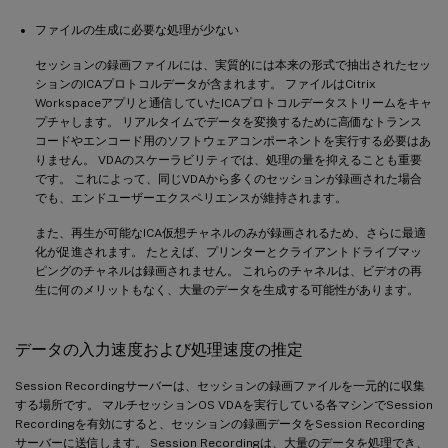
ファイルの生成に必要な処理が少ない
セッションの録画ファイルには、実質的には本来の形式で抽出されたセッ
ションのICAプロトコルデータが含まれます。 ファイルはCitrix
Workspaceアプリと通信していたICAプロトコルデータストリームをキャ
プチャします。 リアルタイムでデータを変換するために高価なトランス
コードやエンコード用のソフトウェアコンポーネントを実行する必要はあ
りません。 VDAのスケーラビリティでは、処理の量を抑えることも重要
です。 これによって、同じVDAから多くのセッションが録画された場合
でも、エンドユーザーエクスペリエンスが維持されます。
また、再生が可能なICA仮想チャネルのみが録画されるため、さらに最適
化が促進されます。 たとえば、プリンターとクライアントドライブマッ
ピングのチャネルは録画されません。 これらのチャネルは、ビデオの再
生に何のメリットもなく、大量のデータを生成する可能性があります。
データの入力速度および処理速度の推定
Session Recordingサーバーは、セッションの録画ファイルを一元的に収集
する場所です。 マルチセッションOS VDAを実行している各マシンでSession
Recordingを有効にすると、セッションの録画データをSession Recording
サーバーに送信します。 Session Recordingは、大量のデータを処理でき、