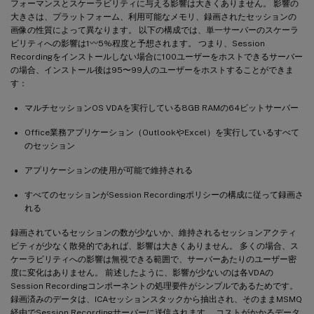
フォーマンスとスケーラビリティに与える影響は大きくありません。 影響の
大きさは、プラットフォーム、利用可能なメモリ、録画されたセッションの
画像の性質によって異なります。 以下の構成では、単一サーバーのスケーラ
ビリティへの影響は1〰5%程度と予想されます。 つまり、Session
Recordingをインストールしない場合に100ユーザーをホストできるサーバー
の場合、インストール後は95〜99人のユーザーをホストすることができま
す：
マルチセッションOS VDAを実行している8GB RAMの64ビットサーバー
Office業務アプリケーション（OutlookやExcel）を実行しているすべて
のセッション
アプリケーションの使用が可能で維持される
すべてのセッションがSession Recordingポリシーの構成に従って録画さ
れる
録画されているセッションの数が少ないか、維持されるセッションアクティ
ビティが少なく散発的であれば、影響は大きくありません。 多くの場合、ス
ケーラビリティへの影響は無視できる範囲で、サーバーあたりのユーザー密
度に変化はありません。 前述したように、影響が少ないのは各VDAの
Session Recordingコンポーネントの処理要件がシンプルであるためです。
録画済みのデータは、ICAセッションスタックから抽出され、そのままMSMQ
経由でSession Recordingサーバーに送信されます。 コストがかかるデータ