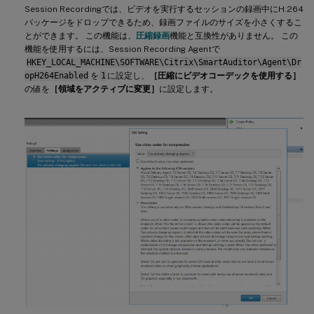
Session Recordingでは、ビデオを実行するセッションの録画中にH.264
パッケージをドロップできるため、録画ファイルのサイズを小さくするこ
とができます。 この機能は、
圧縮録画
機能と互換性がありません。 この
機能を使用するには、Session Recording Agentで
HKEY_LOCAL_MACHINE\SOFTWARE\Citrix\SmartAuditor\Agent\Dr
opH264Enabled
を
1
に設定し、
［圧縮にビデオコーデックを使用する］
の値を
［領域をアクティブに変更］
に設定します。