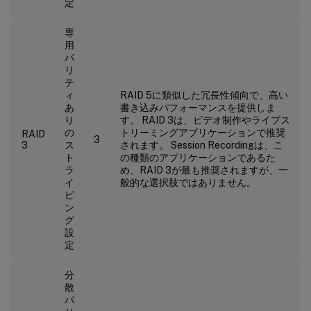
定
専
用
パ
リ
テ
ィ
RAID 5に類似した冗長性傾向で、高い
あ
書き込みパフォーマンスを提供しま
り
す。 RAID 3は、ビデオ制作やライブス
の
トリーミングアプリケーションで推奨
RAID
3
3
ス
されます。 Session Recordingは、こ
ト
の種類のアプリケーションであるた
ラ
め、RAID 3が最も推奨されますが、一
イ
般的な選択肢ではありません。
ピ
ン
グ
設
定
分
散
パ