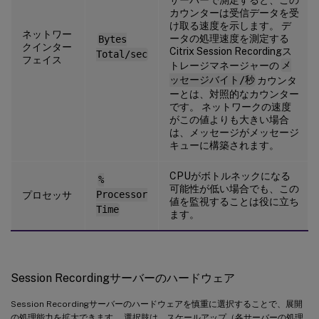
カウンターは受信データを受
け取る速度を示します。 デ
ネットワー
ータの処理速度を測定する
Bytes
クインター
Citrix Session Recordingス
Total/sec
フェイス
トレージマネージャーの
メ
ッセージバイト/秒
カウンタ
ーとは、対照的なカウンター
です。 ネットワークの速度
がこの値よりも大きい場合
は、メッセージがメッセージ
キューに構築されます。
CPUがボトルネックになる
%
可能性が低い場合でも、この
プロセッサ
Processor
値を監視することは役に立ち
Time
ます。
Session Recordingサーバーのハードウェア
Session Recordingサーバーのハードウェアを慎重に選択することで、展開
の処理能力を拡大できます。 選択肢は、スケールアップ（各サーバーの処理