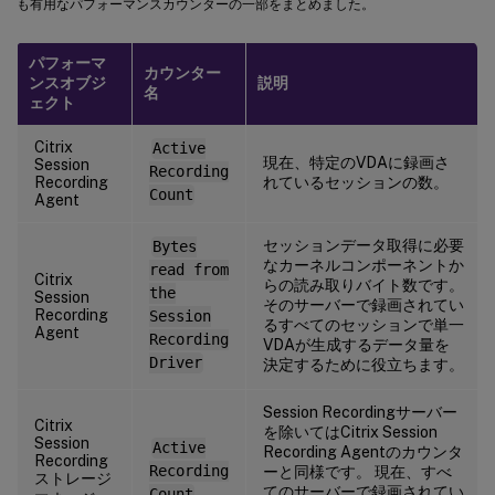
も有用なパフォーマンスカウンターの一部をまとめました。
パフォーマ
カウンター
ンスオブジ
説明
名
ェクト
Citrix
Active
現在、特定のVDAに録画さ
Session
Recording
Recording
れているセッションの数。
Count
Agent
セッションデータ取得に必要
Bytes
なカーネルコンポーネントか
read from
Citrix
らの読み取りバイト数です。
the
Session
そのサーバーで録画されてい
Recording
Session
るすべてのセッションで単一
Agent
Recording
VDAが生成するデータ量を
Driver
決定するために役立ちます。
Session Recordingサーバー
Citrix
を除いてはCitrix Session
Session
Active
Recording Agentのカウンタ
Recording
Recording
ーと同様です。 現在、すべ
ストレージ
てのサーバーで録画されてい
Count