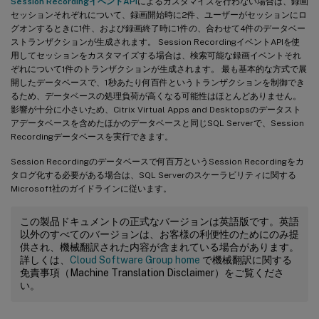
Session RecordingイベントAPI
によるカスタマイズを行わない場合は、録画
セッションそれぞれについて、録画開始時に2件、ユーザーがセッションにロ
グオンするときに1件、および録画終了時に1件の、合わせて4件のデータベー
ストランザクションが生成されます。 Session RecordingイベントAPIを使
用してセッションをカスタマイズする場合は、検索可能な録画イベントそれ
ぞれについて1件のトランザクションが生成されます。 最も基本的な方式で展
開したデータベースで、1秒あたり何百件というトランザクションを制御でき
るため、データベースの処理負荷が高くなる可能性はほとんどありません。
影響が十分に小さいため、Citrix Virtual Apps and Desktopsのデータスト
アデータベースを含めたほかのデータベースと同じSQL Serverで、Session
Recordingデータベースを実行できます。
Session Recordingのデータベースで何百万というSession Recordingをカ
タログ化する必要がある場合は、SQL Serverのスケーラビリティに関する
Microsoft社のガイドラインに従います。
この製品ドキュメントの正式なバージョンは英語版です。英語
以外のすべてのバージョンは、お客様の利便性のためにのみ提
供され、機械翻訳された内容が含まれている場合があります。
詳しくは、
Cloud Software Group home
で機械翻訳に関する
免責事項（Machine Translation Disclaimer）をご覧くださ
い。