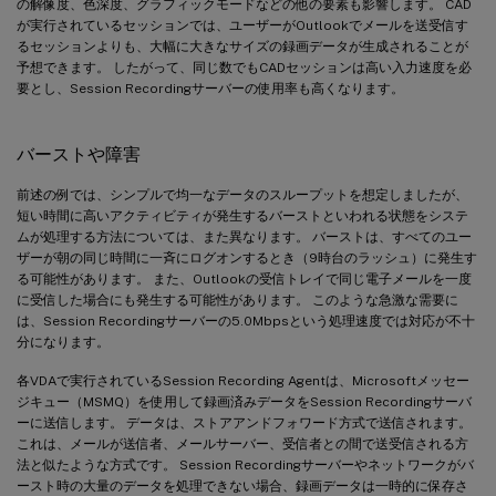
の解像度、色深度、グラフィックモードなどの他の要素も影響します。 CAD
が実行されているセッションでは、ユーザーがOutlookでメールを送受信す
るセッションよりも、大幅に大きなサイズの録画データが生成されることが
予想できます。 したがって、同じ数でもCADセッションは高い入力速度を必
要とし、Session Recordingサーバーの使用率も高くなります。
バーストや障害
前述の例では、シンプルで均一なデータのスループットを想定しましたが、
短い時間に高いアクティビティが発生するバーストといわれる状態をシステ
ムが処理する方法については、また異なります。 バーストは、すべてのユー
ザーが朝の同じ時間に一斉にログオンするとき（9時台のラッシュ）に発生す
る可能性があります。 また、Outlookの受信トレイで同じ電子メールを一度
に受信した場合にも発生する可能性があります。 このような急激な需要に
は、Session Recordingサーバーの5.0Mbpsという処理速度では対応が不十
分になります。
各VDAで実行されているSession Recording Agentは、Microsoftメッセー
ジキュー（MSMQ）を使用して録画済みデータをSession Recordingサーバ
ーに送信します。 データは、ストアアンドフォワード方式で送信されます。
これは、メールが送信者、メールサーバー、受信者との間で送受信される方
法と似たような方式です。 Session Recordingサーバーやネットワークがバ
ースト時の大量のデータを処理できない場合、録画データは一時的に保存さ