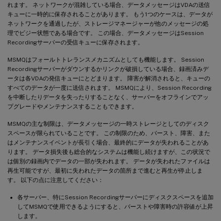
れます。 ネットワークが混雑している場合、データメッセージはVDAの送信
キューに一時的に保存されることがあります。 もう1つのケースは、データが
ネットワークを通過したが、ストレージマネージャーが他のメッセージの処
理でビジー状態である場合です。 この場合、データメッセージはSession
Recordingサーバーの受信キューに保存されます。
MSMQはフォールトトレランスメカニズムとしても機能します。 Session
Recordingサーバーがダウンするかリンクが破損している場合、録画済みデ
ータは各VDAの発信キューにとどまります。 障害が解消されると、キューの
すべてのデータが一度に送信されます。 MSMQにより、Session Recording
を中断したりデータを失ったりすることなく、サーバーをオフラインでアッ
プグレードやメンテナンスすることもできます。
MSMQの主な制限は、データメッセージの一時ストレージとしてのディスク
スペースが限られていることです。 この制限のため、バースト、障害、また
はメンテナンスイベントが長引く場合、最終的にデータが失われることがあ
ります。 データ損失後も総合的なシステムは機能し続けますが、この状況で
は個別の録画内でデータの一部が失われます。 データが失われたファイルは
再生可能ですが、最初に失われたデータの箇所まで進むと再生が停止しま
す。 以下の点に注意してください：
各サーバー、特にSession Recordingサーバーにディスクスペースを追加
してMSMQで使用できるようにすると、バーストや障害時の許容値が上昇
します。