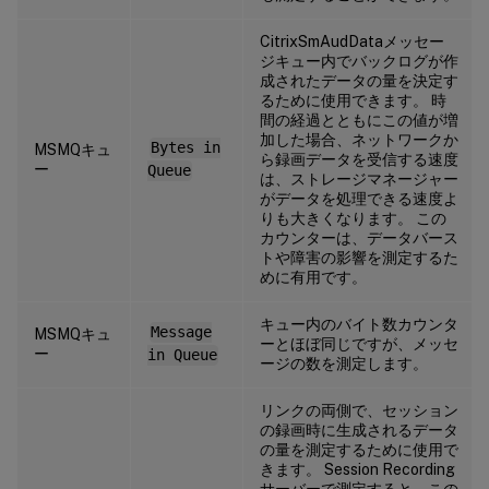
CitrixSmAudDataメッセー
ジキュー内でバックログが作
成されたデータの量を決定す
るために使用できます。 時
間の経過とともにこの値が増
加した場合、ネットワークか
Bytes in
MSMQキュ
ら録画データを受信する速度
ー
Queue
は、ストレージマネージャー
がデータを処理できる速度よ
りも大きくなります。 この
カウンターは、データバース
トや障害の影響を測定するた
めに有用です。
キュー内のバイト数カウンタ
Message
MSMQキュ
ーとほぼ同じですが、メッセ
ー
in Queue
ージの数を測定します。
リンクの両側で、セッション
の録画時に生成されるデータ
の量を測定するために使用で
きます。 Session Recording
サーバーで測定すると、この