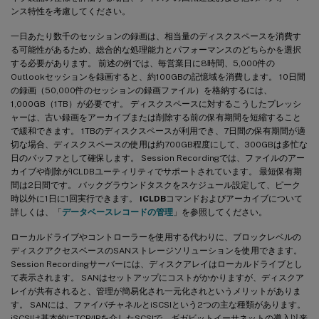
ンス特性を考慮してください。
一日あたり数千のセッションの録画は、相当量のディスクスペースを消費す
る可能性があるため、総合的な処理能力とパフォーマンスのどちらかを選択
する必要があります。 前述の例では、毎営業日に8時間、5,000件の
Outlookセッションを録画すると、約100GBの記憶域を消費します。 10日間
の録画（50,000件のセッションの録画ファイル）を格納するには、
1,000GB（1TB）が必要です。 ディスクスペースに対するこうしたプレッシ
ャーは、古い録画をアーカイブまたは削除する前の保有期間を短縮すること
で緩和できます。 1TBのディスクスペースが利用でき、7日間の保有期間が適
切な場合、ディスクスペースの使用は約700GB程度にして、300GBは多忙な
日のバッファとして確保します。 Session Recordingでは、ファイルのアー
カイブや削除がICLDBユーティリティでサポートされています。 最短保有期
間は2日間です。 バックグラウンドタスクをスケジュール設定して、ピーク
時以外に1日に1回実行できます。
ICLDB
コマンドおよびアーカイブについて
詳しくは、「
データベースレコードの管理
」を参照してください。
ローカルドライブやコントローラーを使用する代わりに、ブロックレベルの
ディスクアクセスベースのSANストレージソリューションを使用できます。
Session Recordingサーバーには、ディスクアレイはローカルドライブとし
て表示されます。 SANはセットアップにコストがかかりますが、ディスクア
レイが共有されると、管理が簡易化され一元化されというメリットがありま
す。 SANには、ファイバチャネルとiSCSIという2つの主な種類があります。
iSCSIは基本的にTCP/IPを介したSCSIで、ギガビットイーサネットの導入以来