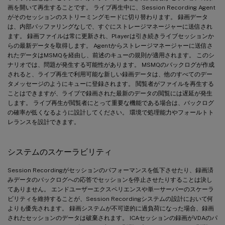
画を開いて再生することです。 ライブ再生中に、Session Recording Agent
がそのセッションのストリーミングモードに切り替わります。 録画データ
は、内部バッファリングなしで、すぐにストレージマネージャーに送信され
ます。 録画ファイルは常に更新され、Playerは引き続きライブセッションか
らの最新データを取得します。 Agentからストレージマネージャーに送信さ
れたデータはMSMQを経由し、前述のキューの規則が適用されます。 このシ
ナリオでは、問題が発生する可能性があります。 MSMQのバックログが作成
されると、ライブ再生で利用可能な新しい録画データは、他のすべてのデー
タメッセージのようにキューに登録されます。 閲覧者がファイルを再生する
ことはできますが、ライブで録画された最新のデータの閲覧には遅延が発生
します。 ライブ再生が閲覧者にとって重要な機能である場合は、バックログ
の確率が低くなるように設計してください。 環境で処理能力やフォールトト
レランスを設計できます。
システムのスケーラビリティ
Session Recordingがセッションのパフォーマンスを低下させたり、録画済
みデータのバックログへの応答でセッションを停止させたりすることは決し
てありません。 エンドユーザーエクスペリエンスや単一サーバーのスケーラ
ビリティを維持することが、Session Recordingシステムの設計において何
よりも優先されます。 録画システムが不可逆的に過負荷になった場合、録画
されたセッションのデータは破棄されます。 ICAセッションの録画がVDAのパ