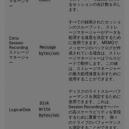
マネージャ
るセッションの合計数を示し
ー
ます。
すべての録画されたセッショ
ンのスループット。 ストレ
ージマネージャーがデータを
処理する速度を決定するため
Citrix
に使用できます。 MSMQで
Session
Recording
Message
メッセージのバックログが作
ストレージ
成されている場合は、ストレ
bytes/sec
マネージャ
ージマネージャーはフルスピ
ー
ードで動作します。 この値
は、ストレージマネージャー
の最大処理速度を示すために
使用することができます。
ディスクのライトスルーパフ
ォーマンスを測定するために
使用できます。これは、
Disk
Session Recordingサーバー
Write
LogicalDisk
の高スケーラビリティを実現
Bytes/sec
するために重要です。 個々
のドライブのパフォーマンス
も測定することができます。