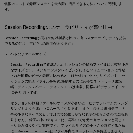
低限のコストで録画システムを最大限に活用できる方法について説明しま
す。
Session Recordingのスケーラビリティが高い理由
Session Recordingが同様の他社製品と比べて高いスケーラビリティを提供
できるのには、主に2つの理由があります：
小さなファイルサイズ
Session Recordingで作成されたセッションの録画ファイルは比較的小さ
なサイズです。 スクリーンスクレイピングによるソリューションで作成
された同様のビデオ録画に比べると、けた外れに小さなサイズです。 セ
ッションの録画ファイルを転送/格納するのに必要なネットワーク帯域
幅、ディスクスペース、ディスクIOPSは通常、同様のビデオファイルの
10分の1以下です。
セッションの録画ファイルのサイズが小さいと、ビデオフレームのレンダ
リングもより高速かつスムースになります。 また、録画は無損失で、大
半の小さなサイズのビデオ形式で発生しがちな表示の滑らかさの問題もあ
りません。 録画の中のテキストは、再生中でも元のセッションと同じく
らい読み取りやすい状態です。 ファイルサイズの小ささを維持するため
に、Session Recordingはファイル内でキーフレームを録画しません。