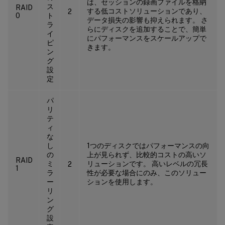
は、セッションの録画ファイルを格納
ス
RAID
する低コストソリューションであり、
2
0
ト
データ損失の影響も抑えられます。 さ
ラ
らにディスクを追加することで、簡単
イ
にパフォーマンスをスケールアップで
ピ
きます。
ン
グ
設
定
パ
リ
テ
ィ
な
し
1つのディスクではパフォーマンスの向
の
上が見られず、比較的コストの高いソ
RAID
ミ
リューションです。 高いレベルの冗長
2
1
ラ
性が必要な場合にのみ、このソリュー
ー
ションを使用します。
リ
ン
グ
設