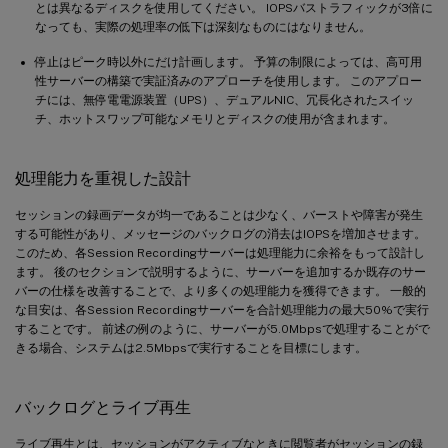
とは異なるディスクを使用してください。 IOPSバストラフィックが3倍に
なっても、実際の処理率の低下は深刻なものにはなりません。
停止はピーク時以外にだけ計画します。 予算の制限によっては、高可用
性サーバーの構築で実証済みのアプローチを使用します。 このアプロー
チには、無停電電源装置（UPS）、デュアルNIC、冗長化されたスイッ
チ、ホットスワップ可能なメモリとディスクの使用が含まれます。
処理能力を重視した設計
セッションの録画データが均一であることは少なく、バーストや障害が発生
する可能性があり、メッセージのバックログの消去はIOPSを増加させます。
このため、各Session Recordingサーバーは処理能力に余裕をもって設計し
ます。 後のセクションで説明するように、サーバーを追加するか既存のサー
バーの仕様を改善することで、より多くの処理能力を獲得できます。 一般的
な目安は、各Session Recordingサーバーを合計処理能力の最大50%で実行
することです。 前述の例のように、サーバーが5.0Mbpsで処理することがで
きる場合、システムは2.5Mbpsで実行することを目標にします。
バックログとライブ再生
ライブ再生とは、セッションがアクティブなときに閲覧者がセッションの録