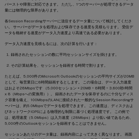
バーストや障害に対応できます。 ただし、1つのサーバーが処理できるデータ
量には物理的な限界があります。
各Session Recordingサーバーに送信するデータ量について検討してくださ
い。 サーバーがデータを処理および保存できる速度を見積もります。 受信デ
ータを格納する速度がデータ入力速度より高速である必要があります。
データ入力速度を見積もるには、次の計算を行います：
録画されたセッションの数に平均セッションサイズを掛けます。
その計算結果を、セッションを録画する時間で割ります。
たとえば、5,000件のMicrosoft Outlookのセッションの平均サイズが20MB
として、毎営業日に8時間録画するとします。 この場合は、データ入力速度
はおよそ28Mbpsです （5,000セッション × 20MB ÷ 8時間 ÷ 3,600秒/時間
x 8（Mbpsへの変換用））。 録画されたデータを保存するのに十分なディス
ク容量を備え、100MbpsのLANに接続された一般的なSession Recordingサ
ーバーは、約5.0Mbpsでデータを処理できます。 この速度は、ディスクおよ
びネットワークIOPSによる物理的な制限に基づく処理速度です。 この例で
は、処理速度（5.0Mbps）は入力速度（28Mbps）より低い値であるため、
5,000件のOutlookセッションを録画することはできません。
セッションあたりのデータ量は、録画内容によって大きく異なります。 画面