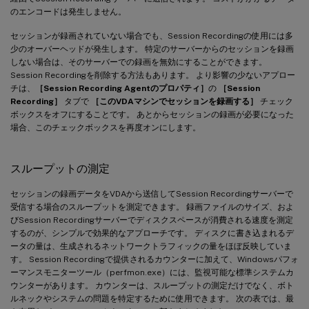
のエンコードは発生しません。
セッションが録画されていない場合でも、Session Recordingの使用には多
少のオーバーヘッドが発生します。 特定のサーバーからのセッションを録画
しない場合は、そのサーバーでの録画を無効にすることができます。
Session Recordingを削除する方法もあります。 より影響の少ないアプロー
チは、
［Session Recording Agentのプロパティ］
の
［Session
Recording］
タブで
［このVDAマシンでセッションを録画する］
チェック
ボックスをオフにすることです。 あとからセッションの録画が必要になった
場合、このチェックボックスを再度オンにします。
スループットの測定
セッションの録画データをVDAから送信してSession Recordingサーバーで
受信する場合のスループットを測定できます。 録画ファイルのサイズ、およ
びSession Recordingサーバーでディスクスペースが消費される速度を測定
するのが、シンプルで効果的なアプローチです。 ディスクに書き込まれるデ
ータの量は、生成されるネットワークトラフィックの量をほぼ反映していま
す。 Session Recordingで提供されるカウンターに加えて、Windowsパフォ
ーマンスモニターツール（perfmon.exe）には、監視可能な標準システムカ
ウンターがあります。 カウンターは、スループットの測定だけでなく、ボト
ルネックやシステムの問題を特定するために使用できます。 次の表では、最