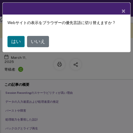
製品ドキュメン
JA
×
ト
Session Recording
Session Recording 2503
Webサイトの表示をブラウザーの優先言語に切り替えますか ?
スケーラビリティに関する注意事項
このコンテンツは動的に機械
フィードバックを提供する
翻訳されています。
はい
いいえ
March 11,
2025
C
寄稿者:
この記事の概要
Session Recordingのスケーラビリティが高い理由
データの入力速度および処理速度の推定
バーストや障害
処理能力を重視した設計
バックログとライブ再生