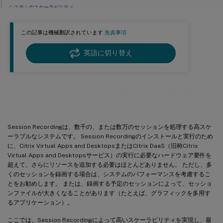
システムのスケーラビリティ
スループットの測定
この記事は機械翻訳されています.
免責事項
Session Recordingサーバーのハードウェア
英語に切り替え
スケールアップ
スケールアウト
ネットワークの性能
スケーラビリティに関する注意事項
ストレージ
データベースのスケーラビリティ
Session Recordingは、数千の、または数万のセッションを処理する高スケ
ーラブルなシステムです。 Session Recordingのインストールと実行のため
に、Citrix Virtual Apps and DesktopsまたはCitrix DaaS（旧称Citrix
Virtual Apps and Desktopsサービス）の実行に必要なハードウェア要件を
超えて、さらにリソースを追加する必要はほとんどありません。 ただし、多
くのセッションを録画する場合は、システムのパフォーマンスを考慮するこ
とをお勧めします。 または、録画する予定のセッションによって、セッショ
ンファイルが大きくなることがあります（たとえば、グラフィックを多用す
るアプリケーション）。
ここでは、Session Recordingによって高いスケーラビリティを実現し、最