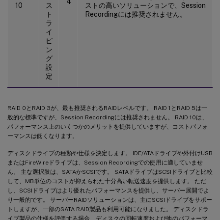
4
10
ス
ストの高いソリューションで、Session
ト
Recordingには推奨されません。
ラ
イ
ピ
ン
グ
設
定
RAID 0とRAID 3が、最も推奨されるRAIDレベルです。 RAID 1とRAID 5は一
般的な標準ですが、Session Recordingには推奨されません。 RAID 10は、
パフォーマンス上のいくつかのメリットを提供していますが、コストパフォ
ーマンスは低くなります。
ディスクドライブの種類や仕様を決定します。 IDE/ATAドライブや外付けUSB
またはFireWireドライブは、Session Recordingでの使用に適していませ
ん。 主な選択肢は、SATAかSCSIです。 SATAドライブはSCSIドライブと比較
して、MB単位のコストが抑えられた十分高い転送速度を提供します。 ただ
し、SCSIドライブはより優れたパフォーマンスを提供し、サーバー展開でよ
り一般的です。 サーバーRAIDソリューションは、主にSCSIドライブをサポー
トしますが、一部のSATA RAID製品も利用可能になりました。 ディスクドラ
イブ製品の仕様を評価する場合、ディスクの回転速度および他のパフォーマ