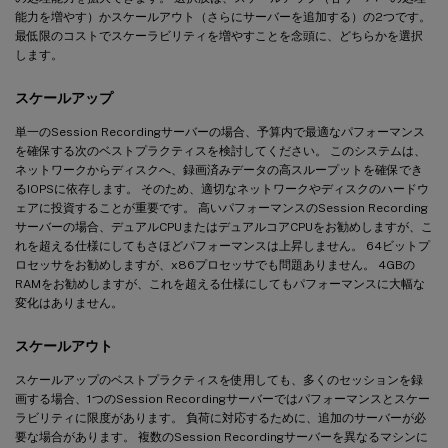
能力を増やす）かスケールアウト（さらにサーバーを追加する）の2つです。
最低限のコストでスケーラビリティを増やすことを念頭に、どちらかを選択
します。
スケールアップ
単一のSession Recordingサーバーの場合、予算内で最適なパフォーマンス
を確保する次のベストプラクティスを検討してください。 このシステムは、
ネットワークからディスクへ、録画済みデータの高スループットを確保でき
るIOPSに依存します。 そのため、適切なネットワークやディスクのハードウ
ェアに投資することが重要です。 高いパフォーマンスのSession Recording
サーバーの場合、デュアルCPUまたはデュアルコアCPUをお勧めしますが、こ
れを超える仕様にしてもさほどパフォーマンスは上昇しません。 64ビットプ
ロセッサをお勧めしますが、x86プロセッサでも問題ありません。 4GBの
RAMをお勧めしますが、これを超える仕様にしてもパフォーマンスに大幅な
変化はありません。
スケールアウト
スケールアップのベストプラクティスを使用しても、多くのセッションを録
画する場合、1つのSession Recordingサーバーではパフォーマンスとスケー
ラビリティに限度があります。 負荷に対応するために、追加のサーバーが必
要な場合があります。 複数のSession Recordingサーバーを異なるマシンに