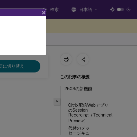
検索
日本語
×
ードバックを提供する
語に切り替え
この記事の概要
2503の新機能
>
Citrix配信Webアプリ
のSession
Recording（Technical
Preview）
代替のメッ
セージキュ