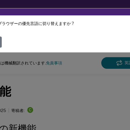
ブラウザーの優先言語に切り替えますか ?
ツは動的に機械翻訳されています。
フィ
n Recording
Session Recording 2503
英
は機械翻訳されています.
免責事項
能
C
2025
寄稿者:
3の新機能