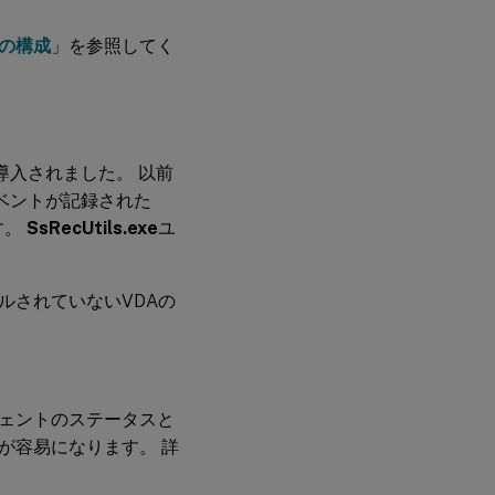
の構成
」を参照してく
上が導入されました。 以前
はイベントが記録された
す。
SsRecUtils.exe
ユ
ストールされていないVDAの
ェントのステータスと
が容易になります。 詳