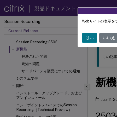
製品ドキュメント
Session Recording
Webサイトの表示を
このコンテン
Current Release
Sessio
はい
いいえ
Session Recording 2503
新機能
解決された問題
この記事
既知の問題
サードパーティ製品についての通知
新機
システム要件
開始
<
インストール、アップグレード、および
アンインストール
July 11, 
エンドポイントデバイスでのSession
Recording（Technical Preview）
250