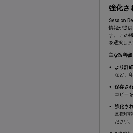
強化さ
Sessio
情報が提供
す。 この
を選択しま
主な改善点
より詳
など、
保存さ
コピー
強化さ
直接印
ださい