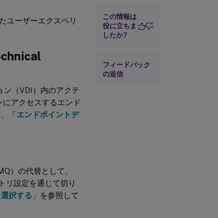
ーソリュー
ション
この情報は
たユーザーエクスペリ
強化された
役に立ちま
印刷の監視
したか?
アイドルイ
hnical
ベントの機
フィードバック
能強化
の送信
強化された
Session
ション（VDI）内のアクテ
Recording
ョンにアクセスするエンド
Agent管理
は、「
エンドポイントデ
以前のリリース
の新機能
（MSMQ）の代替として、
ジストリ設定を通じて切り
を選択する
」を参照して