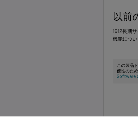
以前
1912長
機能につい
この製品
便性のた
Software 