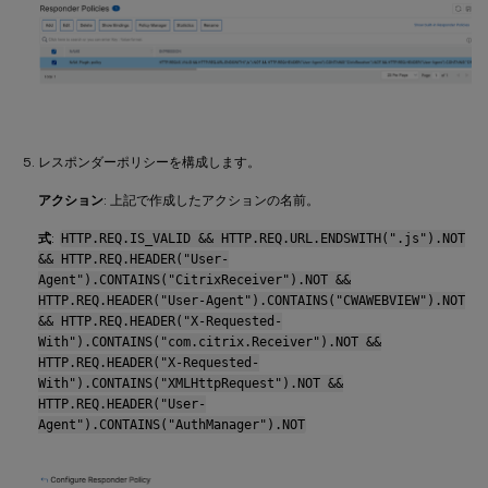
レスポンダーポリシーを構成します。
アクション
: 上記で作成したアクションの名前。
式
:
HTTP.REQ.IS_VALID && HTTP.REQ.URL.ENDSWITH(".js").NOT
&& HTTP.REQ.HEADER("User-
Agent").CONTAINS("CitrixReceiver").NOT &&
HTTP.REQ.HEADER("User-Agent").CONTAINS("CWAWEBVIEW").NOT
&& HTTP.REQ.HEADER("X-Requested-
With").CONTAINS("com.citrix.Receiver").NOT &&
HTTP.REQ.HEADER("X-Requested-
With").CONTAINS("XMLHttpRequest").NOT &&
HTTP.REQ.HEADER("User-
Agent").CONTAINS("AuthManager").NOT