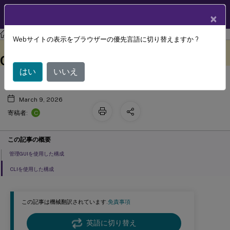
製品ドキュメン
JA
×
ト
ストアフロント
StoreFront
2402
Webサイトの表示をブラウザーの優先言語に切り替えますか ?
ゲートウェイ経由の接続における
このコンテンツは動的に機械
フィードバックを提供する
翻訳されています。
™
Citrix Workspace
アプリの必須化
はい
いいえ
March 9, 2026
C
寄稿者:
この記事の概要
管理GUIを使用した構成
CLIを使用した構成
この記事は機械翻訳されています.
免責事項
英語に切り替え