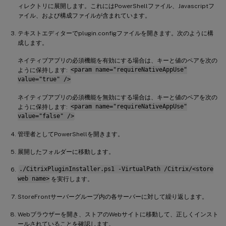
ィレクトリに展開します。これにはPowerShellファイル、Javascriptフ
ァイル、および構成ファイルが含まれています。
テキストエディターでplugin.configファイルを開きます。次のように構
成します。
ネイティブアプリの必須機能を有効にする場合は、キーと値のペアを次の
ように保持します:
<param name="requireNativeAppUse"
value="true" />
ネイティブアプリの必須機能を無効にする場合は、キーと値のペアを次の
ように保持します:
<param name="requireNativeAppUse"
value="false" />
管理者としてPowerShellを開きます。
展開したフォルダーに移動します。
./CitrixPluginInstaller.ps1 -VirtualPath /Citrix/<store
web name>
を実行します。
StoreFrontサーバーグループ内の各サーバーに対して繰り返します。
Webブラウザーを開き、ストアのWebサイトに移動して、正しくインスト
ールされていることを確認します。