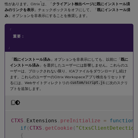
®
性があります。Citrix
は、「
クライアント検出ページに既にインストール済
みのリンクを表示
」チェックボックスをオフにして、「
既にインストール済
み
」オプションを非表示にすることを推奨します。
「
重要：
」
「
既にインストール済み
」オプションを非表示にしても、以前に「
既に
インストール済み
」を選択したユーザーには影響しません。これらのユ
ーザーは、ブロックされない限り、ICAファイルをダウンロードし続け
ます。これらのユーザーのCitrix Workspaceアプリ検出をリセットす
るには、Webサイトディレクトリの
custom/script.js
に次のスクリ
プトを追加します。
CTXS
.
Extensions
.
preInitialize
=
function
(
if
(
CTXS
.
getCookie
(
"CtxsClientDetection
{