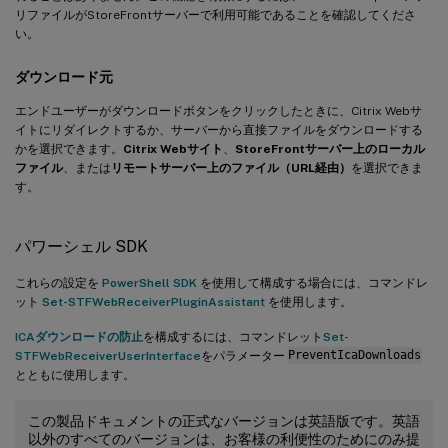
リファイルがStoreFrontサーバーで利用可能であることを確認してくださ
い。
ダウンロード元
エンドユーザーがダウンロードボタンをクリックしたときに、Citrix Webサ
イトにリダイレクトするか、サーバーから直接ファイルをダウンロードする
かを選択できます。
Citrix Webサイト
、
StoreFrontサーバー上のローカル
ファイル
、または
リモートサーバー上のファイル（URL経由）
を選択できま
す。
パワーシェル SDK
これらの設定を
PowerShell SDK
を使用して構成する場合には、コマンドレ
ット
Set-STFWebReceiverPluginAssistant
を使用します。
ICAダウンロードの防止
を構成するには、コマンドレット
Set-
STFWebReceiverUserInterface
をパラメーター
PreventIcaDownloads
とともに使用します。
この製品ドキュメントの正式なバージョンは英語版です。英語
以外のすべてのバージョンは、お客様の利便性のためにのみ提