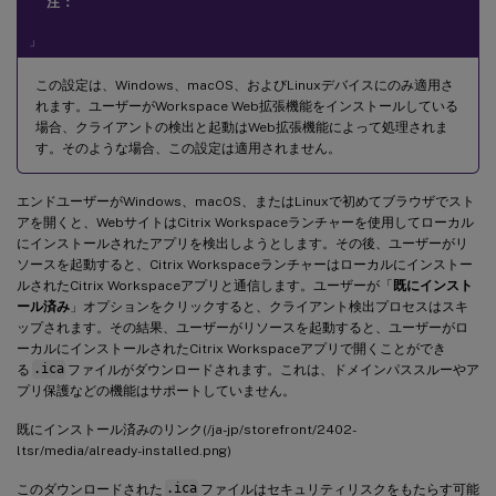
注：
」
この設定は、Windows、macOS、およびLinuxデバイスにのみ適用さ
れます。ユーザーがWorkspace Web拡張機能をインストールしている
場合、クライアントの検出と起動はWeb拡張機能によって処理されま
す。そのような場合、この設定は適用されません。
エンドユーザーがWindows、macOS、またはLinuxで初めてブラウザでスト
アを開くと、WebサイトはCitrix Workspaceランチャーを使用してローカル
にインストールされたアプリを検出しようとします。その後、ユーザーがリ
ソースを起動すると、Citrix Workspaceランチャーはローカルにインストー
ルされたCitrix Workspaceアプリと通信します。ユーザーが「
既にインスト
ール済み
」オプションをクリックすると、クライアント検出プロセスはスキ
ップされます。その結果、ユーザーがリソースを起動すると、ユーザーがロ
ーカルにインストールされたCitrix Workspaceアプリで開くことができ
る
.ica
ファイルがダウンロードされます。これは、ドメインパススルーやア
プリ保護などの機能はサポートしていません。
既にインストール済みのリンク(/ja-jp/storefront/2402-
ltsr/media/already-installed.png)
このダウンロードされた
.ica
ファイルはセキュリティリスクをもたらす可能