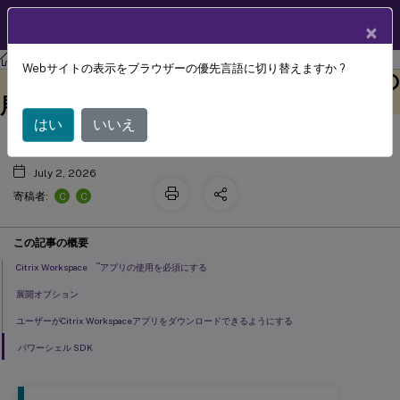
製品ドキュメン
JA
×
ト
ストアフロント
StoreFront
2402
Webサイトの表示をブラウザーの優先言語に切り替えますか ?
シトリックス ワークスペース アプリの
このコンテンツは動的に機械
フィードバックを提供する
翻訳されています。
展開
はい
いいえ
July 2, 2026
C
C
寄稿者:
この記事の概要
™
Citrix Workspace
アプリの使用を必須にする
展開オプション
ユーザーがCitrix Workspaceアプリをダウンロードできるようにする
パワーシェル SDK