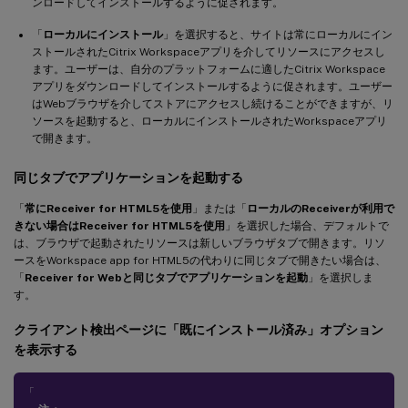
ンロードしてインストールするように促されます。
「
ローカルにインストール
」を選択すると、サイトは常にローカルにイン
ストールされたCitrix Workspaceアプリを介してリソースにアクセスし
ます。ユーザーは、自分のプラットフォームに適したCitrix Workspace
アプリをダウンロードしてインストールするように促されます。ユーザー
はWebブラウザを介してストアにアクセスし続けることができますが、リ
ソースを起動すると、ローカルにインストールされたWorkspaceアプリ
で開きます。
同じタブでアプリケーションを起動する
「
常にReceiver for HTML5を使用
」または「
ローカルのReceiverが利用で
きない場合はReceiver for HTML5を使用
」を選択した場合、デフォルトで
は、ブラウザで起動されたリソースは新しいブラウザタブで開きます。リソ
ースをWorkspace app for HTML5の代わりに同じタブで開きたい場合は、
「
Receiver for Webと同じタブでアプリケーションを起動
」を選択しま
す。
クライアント検出ページに「
既にインストール済み
」オプション
を表示する
「