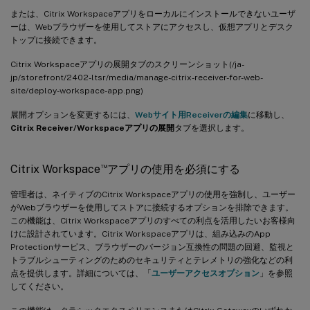
または、Citrix Workspaceアプリをローカルにインストールできないユーザ
ーは、Webブラウザーを使用してストアにアクセスし、仮想アプリとデスク
トップに接続できます。
Citrix Workspaceアプリの展開タブのスクリーンショット(/ja-
jp/storefront/2402-ltsr/media/manage-citrix-receiver-for-web-
site/deploy-workspace-app.png)
展開オプションを変更するには、
Webサイト用Receiverの編集
に移動し、
Citrix Receiver/Workspaceアプリの展開
タブを選択します。
™
Citrix Workspace
アプリの使用を必須にする
管理者は、ネイティブのCitrix Workspaceアプリの使用を強制し、ユーザー
がWebブラウザーを使用してストアに接続するオプションを排除できます。
この機能は、Citrix Workspaceアプリのすべての利点を活用したいお客様向
けに設計されています。Citrix Workspaceアプリは、組み込みのApp
Protectionサービス、ブラウザーのバージョン互換性の問題の回避、監視と
トラブルシューティングのためのセキュリティとテレメトリの強化などの利
点を提供します。詳細については、「
ユーザーアクセスオプション
」を参照
してください。