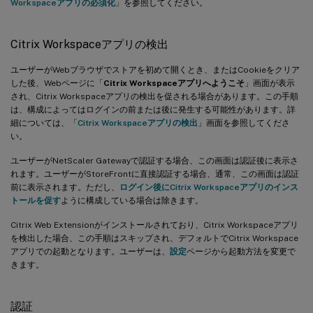
Workspaceアプリの必須化
」を参照してください。
Citrix Workspaceアプリの検出
ユーザーがWebブラウザでストアを初めて開くとき、またはCookieをクリア
した後、Webページに「
Citrix Workspaceアプリへようこそ
」画面が表示
され、Citrix Workspaceアプリの検出を促される場合があります。この手順
は、構成によってはログインの前または後に発生する可能性があります。詳
細については、「
Citrix Workspaceアプリの検出
」画面を参照してくださ
い。
ユーザーがNetScaler Gatewayで認証する場合、この画面は認証後に表示さ
れます。ユーザーがStoreFrontに直接認証する場合、通常、この画面は認証
前に表示されます。ただし、
ログイン後にCitrix Workspaceアプリのインス
トールを促す
ように構成している場合は除きます。
Citrix Web Extensionがインストールされており、Citrix Workspaceアプリ
を検出した場合、この手順はスキップされ、デフォルトでCitrix Workspace
アプリでの起動となります。ユーザーは、
設定
ページから起動方法を変更で
きます。
認証