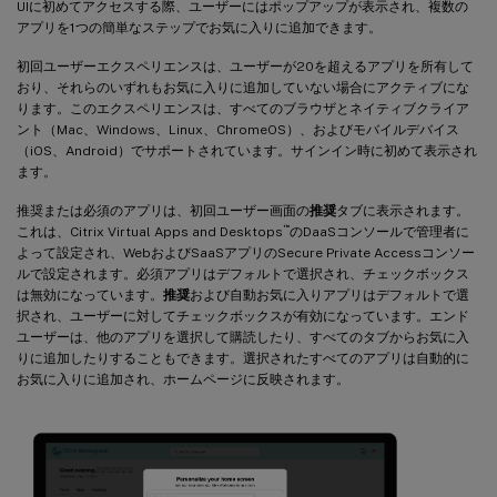
UIに初めてアクセスする際、ユーザーにはポップアップが表示され、複数の
アプリを1つの簡単なステップでお気に入りに追加できます。
初回ユーザーエクスペリエンスは、ユーザーが20を超えるアプリを所有して
おり、それらのいずれもお気に入りに追加していない場合にアクティブにな
ります。このエクスペリエンスは、すべてのブラウザとネイティブクライア
ント（Mac、Windows、Linux、ChromeOS）、およびモバイルデバイス
（iOS、Android）でサポートされています。サインイン時に初めて表示され
ます。
推奨または必須のアプリは、初回ユーザー画面の
推奨
タブに表示されます。
™
これは、Citrix Virtual Apps and Desktops
のDaaSコンソールで管理者に
よって設定され、WebおよびSaaSアプリのSecure Private Accessコンソー
ルで設定されます。必須アプリはデフォルトで選択され、チェックボックス
は無効になっています。
推奨
および自動お気に入りアプリはデフォルトで選
択され、ユーザーに対してチェックボックスが有効になっています。エンド
ユーザーは、他のアプリを選択して購読したり、すべてのタブからお気に入
りに追加したりすることもできます。選択されたすべてのアプリは自動的に
お気に入りに追加され、ホームページに反映されます。