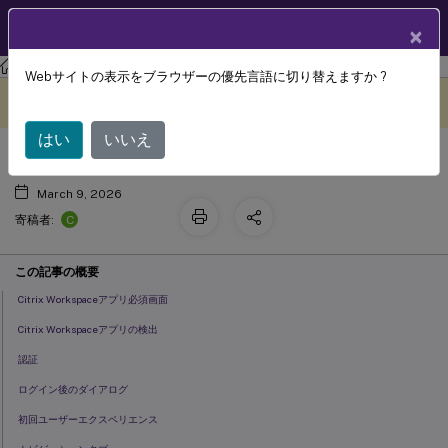
製品ドキュメン
JA
×
ト
ストアフロント
StoreFront
の現在のリリース
Webサイトの表示をブラウザーの優先言語に切り替えますか ?
モダンエクスペリエンス
このコンテンツは動的に機械
フィードバックを提供する
翻訳されています。
はい
いいえ
March 9, 2026
C
寄稿者:
この記事の概要
Citrix Workspaceアプリ必須画面
Citrix Workspaceアプリの検出
認証
ログイン後のダイアログ
初回ユーザーエクスペリエンス