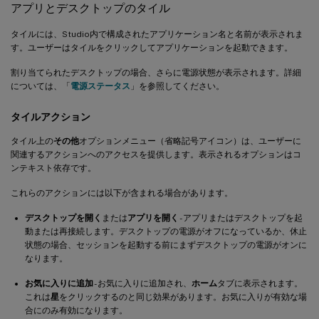
アプリとデスクトップのタイル
タイルには、Studio内で構成されたアプリケーション名と名前が表示されま
す。ユーザーはタイルをクリックしてアプリケーションを起動できます。
割り当てられたデスクトップの場合、さらに電源状態が表示されます。詳細
については、「
電源ステータス
」を参照してください。
タイルアクション
タイル上の
その他
オプションメニュー（省略記号アイコン）は、ユーザーに
関連するアクションへのアクセスを提供します。表示されるオプションはコ
ンテキスト依存です。
これらのアクションには以下が含まれる場合があります。
デスクトップを開く
または
アプリを開く
- アプリまたはデスクトップを起
動または再接続します。デスクトップの電源がオフになっているか、休止
状態の場合、セッションを起動する前にまずデスクトップの電源がオンに
なります。
お気に入りに追加
- お気に入りに追加され、
ホーム
タブに表示されます。
これは
星
をクリックするのと同じ効果があります。お気に入りが有効な場
合にのみ有効になります。