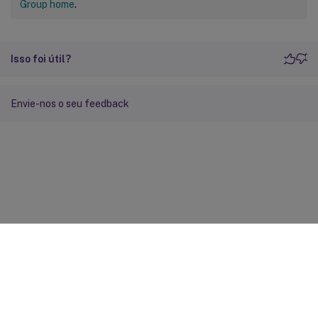
Group home
.
Isso foi útil?
Envie-nos o seu feedback
Feedback do site
Suas escolhas de privacidade
Privacidade e termos legais