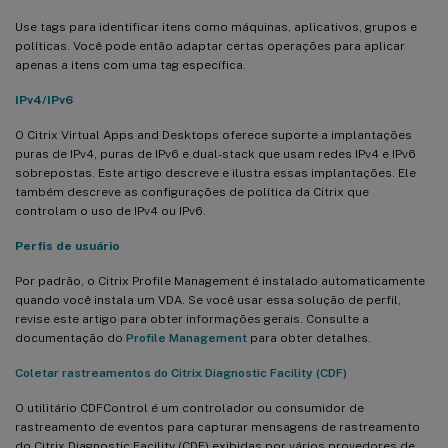
Use tags para identificar itens como máquinas, aplicativos, grupos e
políticas. Você pode então adaptar certas operações para aplicar
apenas a itens com uma tag específica.
IPv4/IPv6
O Citrix Virtual Apps and Desktops oferece suporte a implantações
puras de IPv4, puras de IPv6 e dual-stack que usam redes IPv4 e IPv6
sobrepostas. Este artigo descreve e ilustra essas implantações. Ele
também descreve as configurações de política da Citrix que
controlam o uso de IPv4 ou IPv6.
Perfis de usuário
Por padrão, o Citrix Profile Management é instalado automaticamente
quando você instala um VDA. Se você usar essa solução de perfil,
revise este artigo para obter informações gerais. Consulte a
documentação do
Profile Management
para obter detalhes.
Coletar rastreamentos do Citrix Diagnostic Facility (CDF)
O utilitário CDFControl é um controlador ou consumidor de
rastreamento de eventos para capturar mensagens de rastreamento
do Citrix Diagnostic Facility (CDF) exibidas por vários provedores de