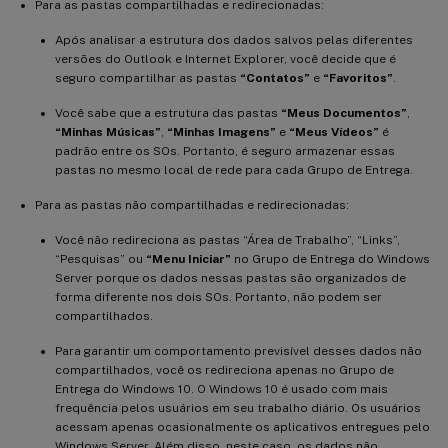
Para as pastas compartilhadas e redirecionadas:
Após analisar a estrutura dos dados salvos pelas diferentes
versões do Outlook e Internet Explorer, você decide que é
seguro compartilhar as pastas
“Contatos”
e
“Favoritos”
.
Você sabe que a estrutura das pastas
“Meus Documentos”
,
“Minhas Músicas”
,
“Minhas Imagens”
e
“Meus Vídeos”
é
padrão entre os SOs. Portanto, é seguro armazenar essas
pastas no mesmo local de rede para cada Grupo de Entrega.
Para as pastas não compartilhadas e redirecionadas:
Você não redireciona as pastas “Área de Trabalho”, “Links”,
“Pesquisas” ou
“Menu Iniciar”
no Grupo de Entrega do Windows
Server porque os dados nessas pastas são organizados de
forma diferente nos dois SOs. Portanto, não podem ser
compartilhados.
Para garantir um comportamento previsível desses dados não
compartilhados, você os redireciona apenas no Grupo de
Entrega do Windows 10. O Windows 10 é usado com mais
frequência pelos usuários em seu trabalho diário. Os usuários
acessam apenas ocasionalmente os aplicativos entregues pelo
Windows Server. Além disso, neste caso, os dados não