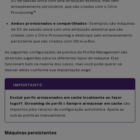
SO de sessão única com uma atribuição estática, mas sem
armazenamento persistente, que são criadas com o Citrix
™
Provisioning
Ambos provisionados e compartilhados
– Exemplos são máquinas
de SO de sessão única com uma atribuição aleatória que são
criadas com o Citrix Provisioning e desktops sem armazenamento
persistente que são criados com VDI-in-a-Box
As seguintes configurações de política do Profile Management são
diretrizes sugeridas para os diferentes tipos de máquina. Elas
funcionam bem na maioria dos casos, mas você pode querer se
desviar delas conforme sua implantação exigir.
IMPORTANTE:
Excluir perfis armazenados em cache localmente ao fazer
logoff
,
Streaming de perfil
e
Sempre armazenar em cache
são
impostos pelo recurso de configuração automática. Ajuste as
outras políticas manualmente.
Máquinas persistentes