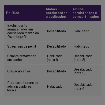
Ambos
Ambos
Política
persistentes
persistentes e
e dedicados
compartilhados
Excluir perfis
armazenados em
Desabilitado
Habilitado
cache localmente ao
fazer logoff
Streaming de perfil
Desabilitado
Habilitado
Sempre armazenar
Habilitado
Desabilitado
em cache
(nota 1)
(nota 2)
Desabilitado
Gravação ativa
Desabilitado
(nota 3)
Processar logons de
Desabilitado
administradores
Habilitado
(nota 4)
locais