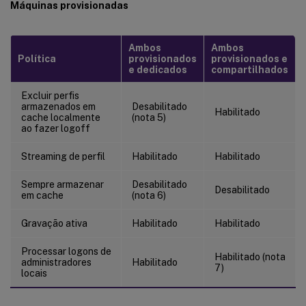
Máquinas provisionadas
Ambos
Ambos
Política
provisionados
provisionados e
e dedicados
compartilhados
Excluir perfis
armazenados em
Desabilitado
Habilitado
cache localmente
(nota 5)
ao fazer logoff
Streaming de perfil
Habilitado
Habilitado
Sempre armazenar
Desabilitado
Desabilitado
em cache
(nota 6)
Gravação ativa
Habilitado
Habilitado
Processar logons de
Habilitado (nota
administradores
Habilitado
7)
locais