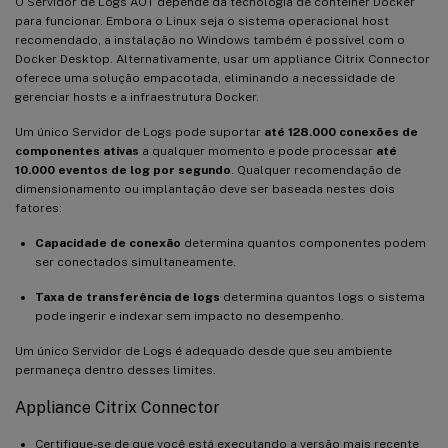
O Servidor de Logs AOT depende da tecnologia de contêiner Docker
para funcionar. Embora o Linux seja o sistema operacional host
recomendado, a instalação no Windows também é possível com o
Docker Desktop. Alternativamente, usar um appliance Citrix Connector
oferece uma solução empacotada, eliminando a necessidade de
gerenciar hosts e a infraestrutura Docker.
Um único Servidor de Logs pode suportar
até 128.000 conexões de
componentes ativas
a qualquer momento e pode processar
até
10.000 eventos de log por segundo
. Qualquer recomendação de
dimensionamento ou implantação deve ser baseada nestes dois
fatores:
Capacidade de conexão
determina quantos componentes podem
ser conectados simultaneamente.
Taxa de transferência de logs
determina quantos logs o sistema
pode ingerir e indexar sem impacto no desempenho.
Um único Servidor de Logs é adequado desde que seu ambiente
permaneça dentro desses limites.
Appliance Citrix Connector
Certifique-se de que você está executando a versão mais recente