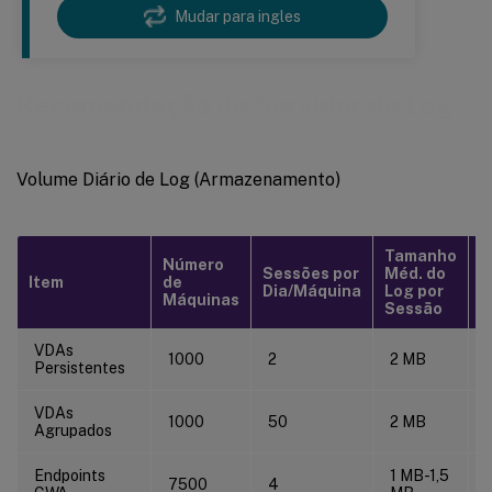
Mudar para ingles
Recomendação do Servidor de Log
Volume Diário de Log (Armazenamento)
Tamanho
Número
Sessões por
Méd. do
T
Item
de
Dia/Máquina
Log por
L
Máquinas
Sessão
VDAs
1000
2
2 MB
Persistentes
VDAs
1000
50
2 MB
Agrupados
Endpoints
1 MB-1,5
7500
4