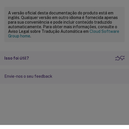
A versão oficial desta documentação do produto está em
inglês. Qualquer versão em outro idioma é fornecida apenas
para sua conveniência e pode incluir conteúdo traduzido
automaticamente. Para obter mais informações, consulte o
Aviso Legal sobre Tradução Automática em
Cloud Software
Group home
.
Isso foi útil?
Envie-nos o seu feedback