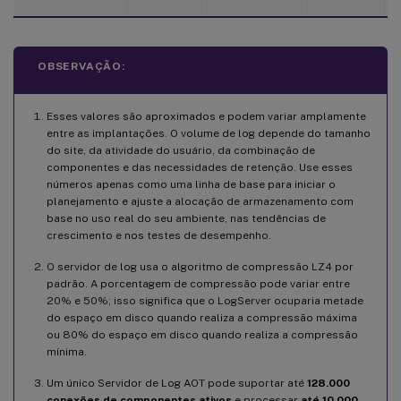
OBSERVAÇÃO:
Esses valores são aproximados e podem variar amplamente
entre as implantações. O volume de log depende do tamanho
do site, da atividade do usuário, da combinação de
componentes e das necessidades de retenção. Use esses
números apenas como uma linha de base para iniciar o
planejamento e ajuste a alocação de armazenamento com
base no uso real do seu ambiente, nas tendências de
crescimento e nos testes de desempenho.
O servidor de log usa o algoritmo de compressão LZ4 por
padrão. A porcentagem de compressão pode variar entre
20% e 50%; isso significa que o LogServer ocuparia metade
do espaço em disco quando realiza a compressão máxima
ou 80% do espaço em disco quando realiza a compressão
mínima.
Um único Servidor de Log AOT pode suportar até
128.000
conexões de componentes ativos
e processar
até 10.000