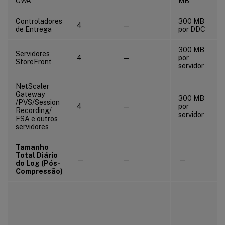
CWA
MB
Controladores
300 MB
4
—
de Entrega
por DDC
300 MB
Servidores
4
—
por
StoreFront
servidor
NetScaler
Gateway
300 MB
/PVS/Session
4
—
por
Recording/
servidor
FSA e outros
servidores
Tamanho
Total Diário
—
—
—
do Log (Pós-
Compressão)