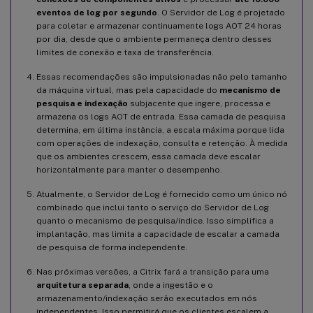
eventos de log por segundo
. O Servidor de Log é projetado
para coletar e armazenar continuamente logs AOT 24 horas
por dia, desde que o ambiente permaneça dentro desses
limites de conexão e taxa de transferência.
Essas recomendações são impulsionadas não pelo tamanho
da máquina virtual, mas pela capacidade do
mecanismo de
pesquisa e indexação
subjacente que ingere, processa e
armazena os logs AOT de entrada. Essa camada de pesquisa
determina, em última instância, a escala máxima porque lida
com operações de indexação, consulta e retenção. À medida
que os ambientes crescem, essa camada deve escalar
horizontalmente para manter o desempenho.
Atualmente, o Servidor de Log é fornecido como um único nó
combinado que inclui tanto o serviço do Servidor de Log
quanto o mecanismo de pesquisa/índice. Isso simplifica a
implantação, mas limita a capacidade de escalar a camada
de pesquisa de forma independente.
Nas próximas versões, a Citrix fará a transição para uma
arquitetura separada
, onde a ingestão e o
armazenamento/indexação serão executados em nós
independentes. Isso permitirá que os clientes escalem a