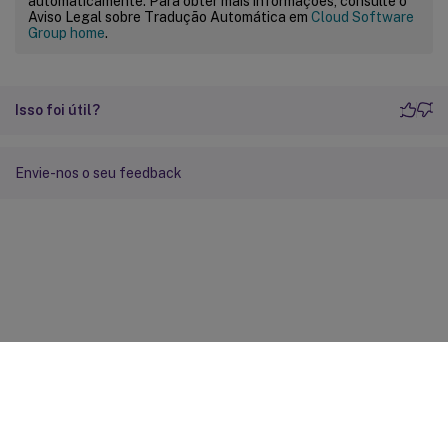
automaticamente. Para obter mais informações, consulte o
Aviso Legal sobre Tradução Automática em
Cloud Software
Group home
.
Isso foi útil?
Envie-nos o seu feedback