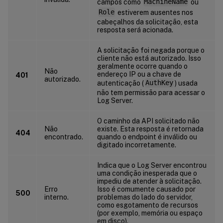
campos como
MachineName
ou
Role
estiverem ausentes nos
cabeçalhos da solicitação, esta
resposta será acionada.
A solicitação foi negada porque o
cliente não está autorizado. Isso
geralmente ocorre quando o
Não
endereço IP ou a chave de
401
autorizado.
autenticação (
AuthKey
) usada
não tem permissão para acessar o
Log Server.
O caminho da API solicitado não
Não
existe. Esta resposta é retornada
404
encontrado.
quando o endpoint é inválido ou
digitado incorretamente.
Indica que o Log Server encontrou
uma condição inesperada que o
impediu de atender à solicitação.
Erro
Isso é comumente causado por
500
interno.
problemas do lado do servidor,
como esgotamento de recursos
(por exemplo, memória ou espaço
em disco).