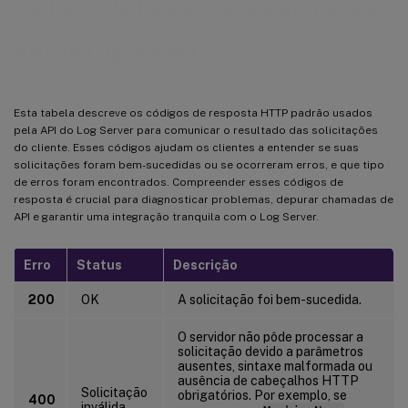
Códigos de Resposta Gerais para a
API do Log Server
Esta tabela descreve os códigos de resposta HTTP padrão usados
pela API do Log Server para comunicar o resultado das solicitações
do cliente. Esses códigos ajudam os clientes a entender se suas
solicitações foram bem-sucedidas ou se ocorreram erros, e que tipo
de erros foram encontrados. Compreender esses códigos de
resposta é crucial para diagnosticar problemas, depurar chamadas de
API e garantir uma integração tranquila com o Log Server.
Erro
Status
Descrição
200
OK
A solicitação foi bem-sucedida.
O servidor não pôde processar a
solicitação devido a parâmetros
ausentes, sintaxe malformada ou
ausência de cabeçalhos HTTP
Solicitação
obrigatórios. Por exemplo, se
400
inválida.