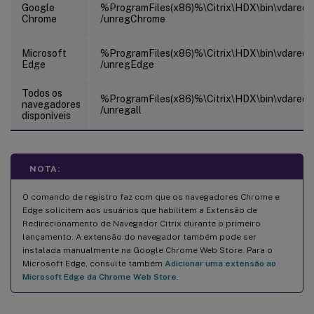
Google
%ProgramFiles(x86)%\Citrix\HDX\bin\vdaredir
Chrome
/unregChrome
Microsoft
%ProgramFiles(x86)%\Citrix\HDX\bin\vdaredir
Edge
/unregEdge
Todos os
%ProgramFiles(x86)%\Citrix\HDX\bin\vdaredir
navegadores
/unregall
disponíveis
NOTA:
O comando de registro faz com que os navegadores Chrome e
Edge solicitem aos usuários que habilitem a Extensão de
Redirecionamento de Navegador Citrix durante o primeiro
lançamento. A extensão do navegador também pode ser
instalada manualmente na Google Chrome Web Store. Para o
Microsoft Edge, consulte também
Adicionar uma extensão ao
Microsoft Edge da Chrome Web Store
.