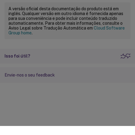
A versão oficial desta documentação do produto está em
inglês. Qualquer versão em outro idioma é fornecida apenas
para sua conveniência e pode incluir conteúdo traduzido
automaticamente. Para obter mais informações, consulte o
Aviso Legal sobre Tradução Automática em
Cloud Software
Group home
.
Isso foi útil?
Envie-nos o seu feedback