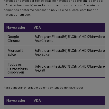
navegador devem ser registradas no navegador de origem (de onde a
URL é redirecionada) usando os comandos mostrados. Execute os
comandos conforme necessário no VDA e no cliente, com base no
navegador em uso.
Navegador
VDA
Google
%ProgramFiles(x86)%\Citrix\HDX\bin\vdaredir
Chrome
/regChrome
Microsoft
%ProgramFiles(x86)%\Citrix\HDX\bin\vdaredir
Edge
/regEdge
Todos os
%ProgramFiles(x86)%\Citrix\HDX\bin\vdaredir
navegadores
/regall
disponíveis
Para cancelar o registro de uma extensão de navegador:
Navegador
VDA