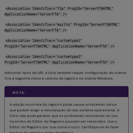
<Association Identifier="ftp" ProgId="ServerFTAHTML"
ApplicationName="ServerFTA" />
<Association Identifier="mailto" ProgId="ServerFTAHTML"
ApplicationName="ServerFTA" />
<Association Identifier="customtype1"
ProgId="ServerFTAHTML" ApplicationName="ServerFTA" />
<Association Identifier="customtype2"
ProgId="ServerFTAHTML" ApplicationName="ServerFTA" />
Adicionar tipos de URL à lista também requer configuração do cliente.
Crie a seguinte chave e valores de registro no cliente Windows.
NOTA:
A edição incorreta do registro pode causar problemas sérios
que podem exigir a reinstalação do seu sistema operacional. A
Citrix não pode garantir que os problemas resultantes do uso
incorreto do Editor do Registro possam ser resolvidos. Use o
Editor do Registro por sua conta e risco. Certifique-se de fazer
backup do registro antes de editá-lo.