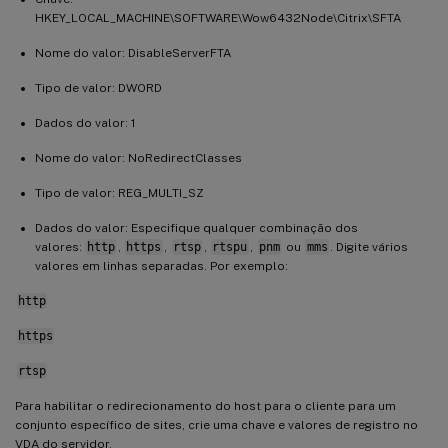
HKEY_LOCAL_MACHINE\SOFTWARE\Wow6432Node\Citrix\SFTA
Nome do valor: DisableServerFTA
Tipo de valor: DWORD
Dados do valor: 1
Nome do valor: NoRedirectClasses
Tipo de valor: REG_MULTI_SZ
Dados do valor: Especifique qualquer combinação dos
valores:
http
,
https
,
rtsp
,
rtspu
,
pnm
ou
mms
. Digite vários
valores em linhas separadas. Por exemplo:
http
https
rtsp
Para habilitar o redirecionamento do host para o cliente para um
conjunto específico de sites, crie uma chave e valores de registro no
VDA do servidor.