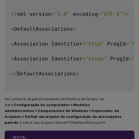
<
?
xml version
=
"1.0"
 encoding
=
"UTF-8"
?
>
<
DefaultAssociations
>
<
Association Identifier
=
"http"
 ProgId
=
"Se
<
Association Identifier
=
"https"
 ProgId
=
"S
<
/
DefaultAssociations
>
No console de gerenciamento de Política de Grupo, vá
para
Configuração do computador > Modelos
administrativos > Componentes do Windows > Explorador de
Arquivos > Definir um arquivo de configuração de associações
padrão
, e salve seu arquivo ServerFTAdefaultPolicy.xml.
NOTA: