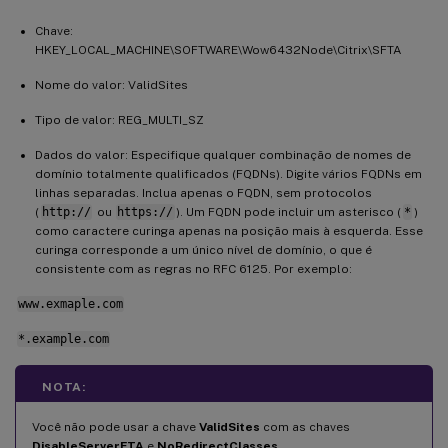
Chave:
HKEY_LOCAL_MACHINE\SOFTWARE\Wow6432Node\Citrix\SFTA
Nome do valor: ValidSites
Tipo de valor: REG_MULTI_SZ
Dados do valor: Especifique qualquer combinação de nomes de
domínio totalmente qualificados (FQDNs). Digite vários FQDNs em
linhas separadas. Inclua apenas o FQDN, sem protocolos
(
http://
ou
https://
). Um FQDN pode incluir um asterisco (
*
)
como caractere curinga apenas na posição mais à esquerda. Esse
curinga corresponde a um único nível de domínio, o que é
consistente com as regras no RFC 6125. Por exemplo:
www.exmaple.com
*.example.com
NOTA:
Você não pode usar a chave
ValidSites
com as chaves
DisableServerFTA
e
NoRedirectClasses
.