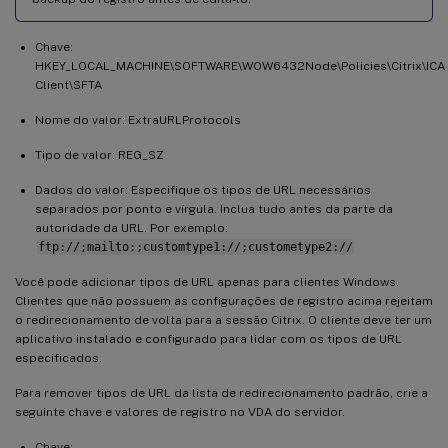
Chave:
HKEY_LOCAL_MACHINE\SOFTWARE\WOW6432Node\Policies\Citrix\ICA
Client\SFTA
Nome do valor: ExtraURLProtocols
Tipo de valor: REG_SZ
Dados do valor: Especifique os tipos de URL necessários
separados por ponto e vírgula. Inclua tudo antes da parte da
autoridade da URL. Por exemplo:
ftp://;mailto:;customtype1://;custometype2://
Você pode adicionar tipos de URL apenas para clientes Windows.
Clientes que não possuem as configurações de registro acima rejeitam
o redirecionamento de volta para a sessão Citrix. O cliente deve ter um
aplicativo instalado e configurado para lidar com os tipos de URL
especificados.
Para remover tipos de URL da lista de redirecionamento padrão, crie a
seguinte chave e valores de registro no VDA do servidor.
Chave: