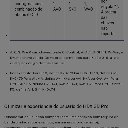
por
configurar uma
1,
1,
1,
vírgula “,”.
combinação de
A=0
S=0
W=0
A ordem
atalho é C=0
das
chaves
não
importa.
A, C, S, W e K são chaves, onde C=Control, A=ALT, S=SHIFT, W=Win, e
K=uma chave válida. Os valores permitidos para K são 0–9, a–z e
qualquer código de chave virtual.
Por exemplo: Para F10, defina K=0x79 Para Ctrl + F10, defina C=1,
K=0x79 Para Alt + A, defina A=1, K=a ou A=1, K=A ou K=A, A=1 Para
Ctrl + Alt + 5, defina C=1, A=1, K=5 ou A=1, K=5, C=1 Para Ctrl + Shift +
F5, defina A=1, S=1, K=0x74
Otimizar a experiência do usuário do HDX 3D Pro
Quando vários usuários compartilham uma conexão com largura de
banda limitada (por exemplo, em um escritório remoto),
recomendamos que você use a configuração de política de limite de