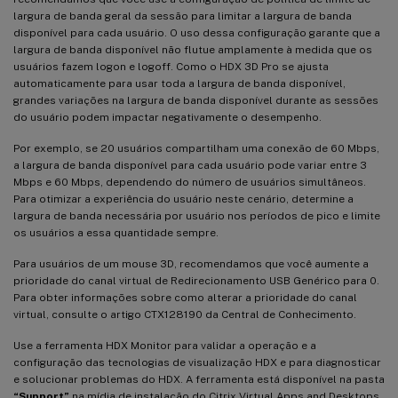
largura de banda geral da sessão para limitar a largura de banda
disponível para cada usuário. O uso dessa configuração garante que a
largura de banda disponível não flutue amplamente à medida que os
usuários fazem logon e logoff. Como o HDX 3D Pro se ajusta
automaticamente para usar toda a largura de banda disponível,
grandes variações na largura de banda disponível durante as sessões
do usuário podem impactar negativamente o desempenho.
Por exemplo, se 20 usuários compartilham uma conexão de 60 Mbps,
a largura de banda disponível para cada usuário pode variar entre 3
Mbps e 60 Mbps, dependendo do número de usuários simultâneos.
Para otimizar a experiência do usuário neste cenário, determine a
largura de banda necessária por usuário nos períodos de pico e limite
os usuários a essa quantidade sempre.
Para usuários de um mouse 3D, recomendamos que você aumente a
prioridade do canal virtual de Redirecionamento USB Genérico para 0.
Para obter informações sobre como alterar a prioridade do canal
virtual, consulte o artigo CTX128190 da Central de Conhecimento.
Use a ferramenta HDX Monitor para validar a operação e a
configuração das tecnologias de visualização HDX e para diagnosticar
e solucionar problemas do HDX. A ferramenta está disponível na pasta
“Support”
na mídia de instalação do Citrix Virtual Apps and Desktops.