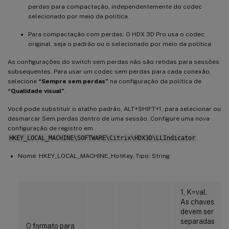
perdas para compactação, independentemente do codec
selecionado por meio da política.
Para compactação com perdas: O HDX 3D Pro usa o codec
original, seja o padrão ou o selecionado por meio da política.
As configurações do switch sem perdas não são retidas para sessões
subsequentes. Para usar um codec sem perdas para cada conexão,
selecione
“Sempre sem perdas”
na configuração da política de
“Qualidade visual”
.
Você pode substituir o atalho padrão, ALT+SHIFT+1, para selecionar ou
desmarcar Sem perdas dentro de uma sessão. Configure uma nova
configuração de registro em
HKEY_LOCAL_MACHINE\SOFTWARE\Citrix\HDX3D\LLIndicator
.
Nome: HKEY_LOCAL_MACHINE_HotKey, Tipo: String
1, K=val.
As chaves
devem ser
separadas
O formato para