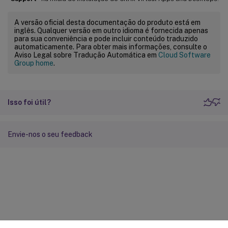
A versão oficial desta documentação do produto está em
inglês. Qualquer versão em outro idioma é fornecida apenas
para sua conveniência e pode incluir conteúdo traduzido
automaticamente. Para obter mais informações, consulte o
Aviso Legal sobre Tradução Automática em
Cloud Software
Group home
.
Isso foi útil?
Envie-nos o seu feedback