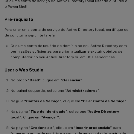
Crie uma conta de serviço do Active Directory local usando o Studio ou
o PowerShell.
Pré-requisito
Para criar uma conta de serviço do Active Directory local, certifique-se
de concluir a seguinte tarefa:
Crie uma conta de usuário de domínio no seu Active Directory com
permissões suficientes para criar, atualizar e excluir objetos de
computador no seu Active Directory ou em UOs específicas.
Usar o Web Studio
No bloco
“DaaS”
, clique em
“Gerenciar”
.
No painel esquerdo, selecione
“Administradores”
.
Na guia
“Contas de Serviço”
, clique em
“Criar Conta de Serviço”
.
Na página
“Tipo de Identidade”
, selecione
“Active Directory
local”
. Clique em
“Avançar”
.
Na página
“Credenciais”
, clique em
“Inserir credenciais”
para
fornecer o nome de usuário e a senha de uma conta de usuário de