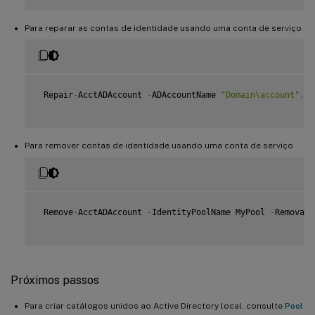
Para reparar as contas de identidade usando uma conta de serviço
 Repair
-
AcctADAccount 
-
ADAccountName 
"Domain\account"
,
"D
Para remover contas de identidade usando uma conta de serviço
 Remove
-
AcctADAccount 
-
IdentityPoolName MyPool 
-
RemovalO
Próximos passos
Para criar catálogos unidos ao Active Directory local, consulte
Pool