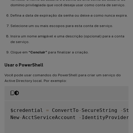
domínio privilegiada que você deseja usar como conta de serviço.
Defina a data de expiração da senha ou deixe-a como nunca expira.
Selecione um ou mais escopos para esta conta de serviço.
Insira um nome amigável e uma descrição (opcional) para a conta
de serviço.
Clique em
“Concluir”
para finalizar a criação.
Usar o PowerShell
Você pode usar comandos do PowerShell para criar um serviço do
Active Directory local. Por exemplo:
$credential 
=
 ConvertTo
-
SecureString 
-
Str
New
-
AcctServiceAccount 
-
IdentityProviderT