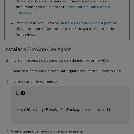
Para obter mais informações, consulte este artigo da
documentação da Microsoft:
Habilitar o cliente App-V
integrado
.
Para aplicativos FlexApp,
instale o FlexApp One Agent
no
VDA junto com o Componente de Entrega de Pacotes de
Aplicativos.
Instalar o FlexApp One Agent
Inicie um prompt de comando de administrador no VDA.
Localize o caminho de rede para qualquer Pacote FlexApp One.
Insira o seguinte comando:
\\path\to\any\FlexAppOnePackage
.
exe 
--
install

Aceite quaisquer avisos que aparecerem.