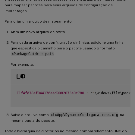
para mapear pacotes para seus arquivos de configuração de
implantação.
Para criar um arquivo de mapeamento:
Abra um novo arquivo de texto.
Para cada arquivo de configuração dinâmica, adicione uma linha
que especifica o caminho para o pacote usando o formato
<PackageGuid> : path
.
Por exemplo:
F1f4fd78ef044176aad9082073a0c780
:
 c
:
\widows\file\packag
Salve o arquivo como
ctxAppVDynamicConfigurations.cfg
na
mesma pasta do pacote.
Toda a hierarquia de diretórios no mesmo compartilhamento UNC do