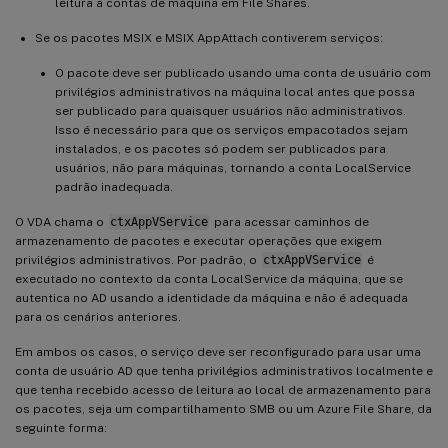
leitura a contas de máquina em File Shares.
Se os pacotes MSIX e MSIX AppAttach contiverem serviços:
O pacote deve ser publicado usando uma conta de usuário com
privilégios administrativos na máquina local antes que possa
ser publicado para quaisquer usuários não administrativos.
Isso é necessário para que os serviços empacotados sejam
instalados, e os pacotes só podem ser publicados para
usuários, não para máquinas, tornando a conta LocalService
padrão inadequada.
O VDA chama o
ctxAppVService
para acessar caminhos de
armazenamento de pacotes e executar operações que exigem
privilégios administrativos. Por padrão, o
ctxAppVService
é
executado no contexto da conta LocalService da máquina, que se
autentica no AD usando a identidade da máquina e não é adequada
para os cenários anteriores.
Em ambos os casos, o serviço deve ser reconfigurado para usar uma
conta de usuário AD que tenha privilégios administrativos localmente e
que tenha recebido acesso de leitura ao local de armazenamento para
os pacotes, seja um compartilhamento SMB ou um Azure File Share, da
seguinte forma: