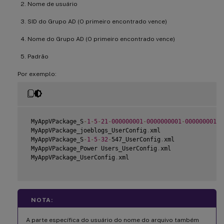
Nome de usuário
SID do Grupo AD (O primeiro encontrado vence)
Nome do Grupo AD (O primeiro encontrado vence)
Padrão
Por exemplo:
 MyAppVPackage_S
-
1
-
5
-
21
-
000000001
-
0000000001
-
000000001
-
0
 MyAppVPackage_joeblogs_UserConfig
.
xml

 MyAppVPackage_S
-
1
-
5
-
32
-
547_UserConfig
.
xml

 MyAppVPackage_Power Users_UserConfig
.
xml

 MyAppVPackage_UserConfig
.
xml

NOTA:
A parte específica do usuário do nome do arquivo também