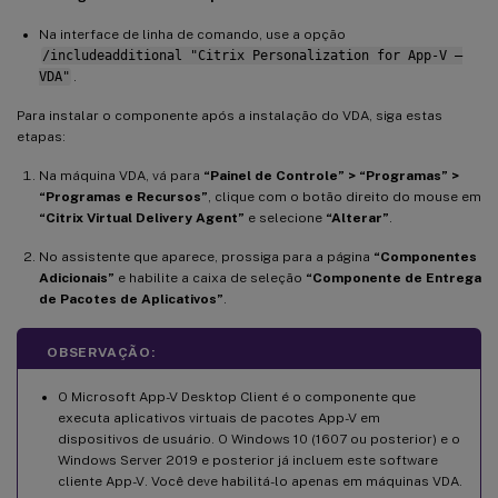
Na interface de linha de comando, use a opção
/includeadditional "Citrix Personalization for App-V –
VDA"
.
Para instalar o componente após a instalação do VDA, siga estas
etapas:
Na máquina VDA, vá para
“Painel de Controle” > “Programas” >
“Programas e Recursos”
, clique com o botão direito do mouse em
“Citrix Virtual Delivery Agent”
e selecione
“Alterar”
.
No assistente que aparece, prossiga para a página
“Componentes
Adicionais”
e habilite a caixa de seleção
“Componente de Entrega
de Pacotes de Aplicativos”
.
OBSERVAÇÃO:
O Microsoft App-V Desktop Client é o componente que
executa aplicativos virtuais de pacotes App-V em
dispositivos de usuário. O Windows 10 (1607 ou posterior) e o
Windows Server 2019 e posterior já incluem este software
cliente App-V. Você deve habilitá-lo apenas em máquinas VDA.