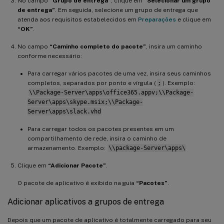
No campo
“Grupo de entrega”
, clique em
“Selecionar um grupo
de entrega”
. Em seguida, selecione um grupo de entrega que
atenda aos requisitos estabelecidos em
Preparações
e clique em
“OK”
.
No campo
“Caminho completo do pacote”
, insira um caminho
conforme necessário:
Para carregar vários pacotes de uma vez, insira seus caminhos
completos, separados por ponto e vírgula (
;
). Exemplo:
\\Package-Server\apps\office365.appv;\\Package-
Server\apps\skype.msix;\\Package-
Server\apps\slack.vhd
Para carregar todos os pacotes presentes em um
compartilhamento de rede, insira o caminho de
armazenamento. Exemplo:
\\package-Server\apps\
Clique em
“Adicionar Pacote”
.
O pacote de aplicativo é exibido na guia
“Pacotes”
.
Adicionar aplicativos a grupos de entrega
Depois que um pacote de aplicativo é totalmente carregado para seu