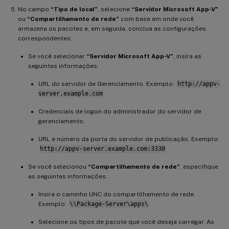
No campo
“Tipo de local”
, selecione
“Servidor Microsoft App-V”
ou
“Compartilhamento de rede”
com base em onde você
armazena os pacotes e, em seguida, conclua as configurações
correspondentes:
Se você selecionar
“Servidor Microsoft App-V”
, insira as
seguintes informações:
URL do servidor de Gerenciamento. Exemplo:
http://appv-
server.example.com
Credenciais de logon do administrador do servidor de
gerenciamento.
URL e número da porta do servidor de publicação. Exemplo:
http://appv-server.example.com:3330
Se você selecionou
“Compartilhamento de rede”
, especifique
as seguintes informações:
Insira o caminho UNC do compartilhamento de rede.
Exemplo:
\\Package-Server\apps\
Selecione os tipos de pacote que você deseja carregar. As