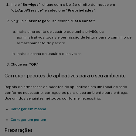
Inicie
“Serviços”
, clique com o botão direito do mouse em
“ctxAppVService”
e selecione
“Propriedades”
.
Na guia
“Fazer logon”
, selecione
“Esta conta”
:
Insira uma conta de usuário que tenha privilégios
administrativos locais e permissão de leitura para o caminho de
armazenamento do pacote
Insira a senha do usuário duas vezes.
Clique em
“OK”
.
Carregar pacotes de aplicativos para o seu ambiente
Depois de armazenar os pacotes de aplicativos em um local de rede
conforme necessário, carregue-os para o seu ambiente para entrega.
Use um dos seguintes métodos conforme necessário:
Carregar em massa
Carregar um por um
Preparações