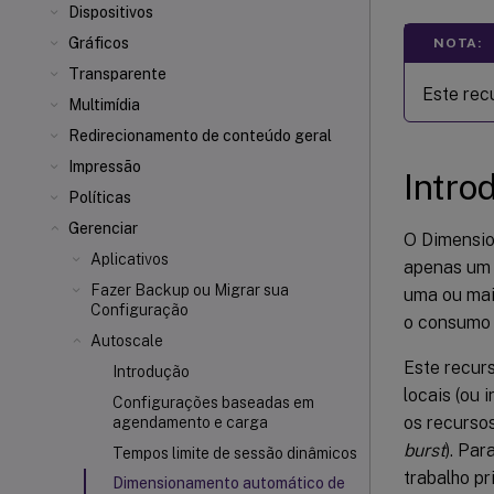
Dispositivos
Gráficos
NOTA:
Transparente
Este rec
Multimídia
Redirecionamento de conteúdo geral
Impressão
Intro
Políticas
Gerenciar
O Dimensio
Aplicativos
apenas um 
Fazer Backup ou Migrar sua
uma ou mai
Configuração
o consumo 
Autoscale
Este recur
Introdução
locais (ou 
Configurações baseadas em
os recurso
agendamento e carga
burst
). Par
Tempos limite de sessão dinâmicos
trabalho pr
Dimensionamento automático de