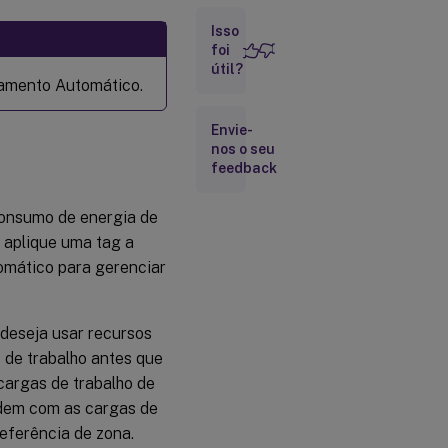
Usar o
Isso
PowerShell para
dimensionar
foi
automaticamente
útil?
certas máquinas
namento Automático.
marcadas
Envie-
Cenário
nos o seu
de
feedback
exemplo
consumo de energia de
 aplique uma tag a
omático para gerenciar
 deseja usar recursos
s de trabalho antes que
cargas de trabalho de
lidem com as cargas de
referência de zona.