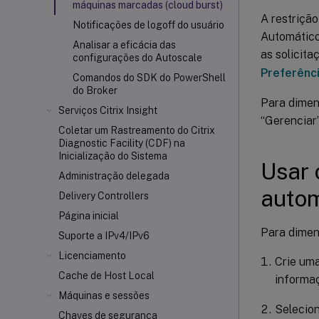
máquinas marcadas (cloud burst)
A restriçã
Notificações de logoff do usuário
Automático
Analisar a eficácia das
as solicita
configurações do Autoscale
Preferênc
Comandos do SDK do PowerShell
do Broker
Para dimen
Serviços Citrix Insight
“Gerenciar
Coletar um Rastreamento do Citrix
Diagnostic Facility (CDF) na
Inicialização do Sistema
Usar 
Administração delegada
auto
Delivery Controllers
Página inicial
Para dimen
Suporte a IPv4/IPv6
Licenciamento
Crie uma
Cache de Host Local
informa
Máquinas e sessões
Selecion
Chaves de segurança