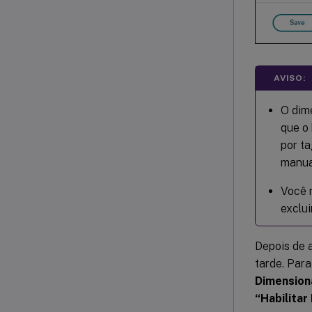
AVISO:
O dim
que o
por t
manua
Você 
exclui
Depois de a
tarde. Para
Dimension
“Habilita