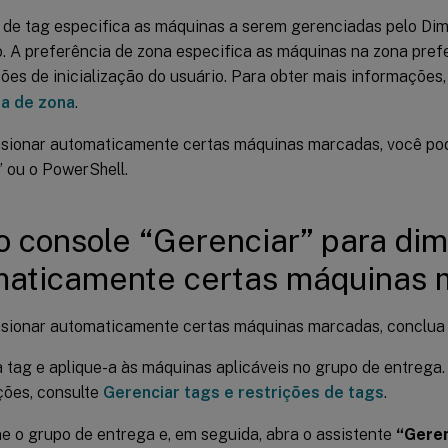
o de tag especifica as máquinas a serem gerenciadas pelo D
. A preferência de zona especifica as máquinas na zona prefe
ções de inicialização do usuário. Para obter mais informações
ia de zona
.
sionar automaticamente certas máquinas marcadas, você pod
” ou o PowerShell.
o console “Gerenciar” para di
maticamente certas máquinas 
sionar automaticamente certas máquinas marcadas, conclua 
 tag e aplique-a às máquinas aplicáveis no grupo de entrega.
ções, consulte
Gerenciar tags e restrições de tags
.
e o grupo de entrega e, em seguida, abra o assistente
“Geren