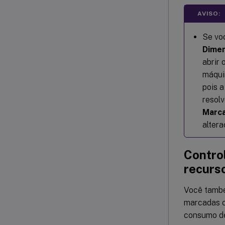
AVISO:
Se vo
Dimen
abrir 
máqui
pois 
resolv
Marc
altera
Contro
recurs
Você també
marcadas c
consumo de