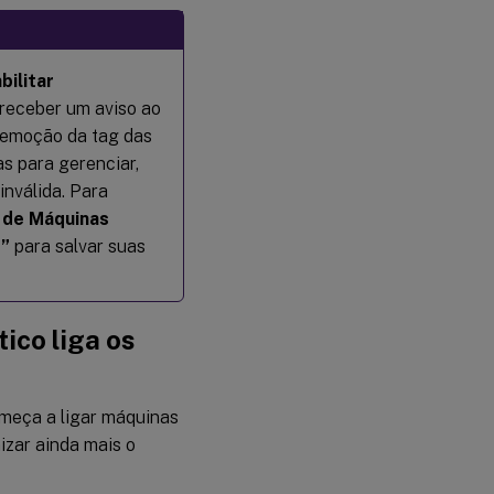
bilitar
 receber um aviso ao
 remoção da tag das
 para gerenciar,
nválida. Para
 de Máquinas
r”
para salvar suas
co liga os
meça a ligar máquinas
izar ainda mais o