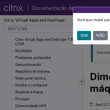
Documentação de produtos
Citrix Virtual Apps and Desktops
Você quer mudar para
Este conteúdo
2507 LTSR
Citrix 
SIM
NÃO
Citrix Virtual Apps and Desktops 7 2507
LTSR
Novidades
Este art
Problemas conhecidos
Descontinuação
Requisitos do sistema
Dim
Visão geral técnica
<
máq
Instalar e configurar
Atualizar e migrar
Proteger
April 27,
Conectividade HDX