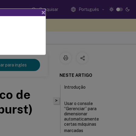
Pesquisar
Português
×
eedback aqui
r para ingles
NESTE ARTIGO
Introdução
co de
>
Usar o console
burst)
“Gerenciar” para
dimensionar
automaticamente
certas máquinas
marcadas