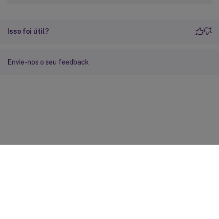
Isso foi útil?
Envie-nos o seu feedback
Feedback do site
Suas escolhas de privacidade
Privacidade e termos legais
Preferências de cookies
docs.cloud.com