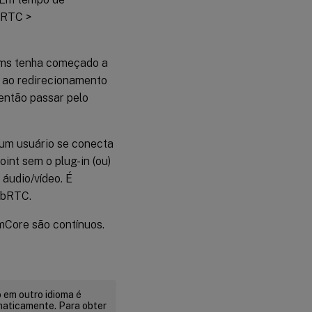
bRTC >
ams tenha começado a
a ao redirecionamento
 então passar pelo
 um usuário se conecta
nt sem o plug-in (ou)
áudio/vídeo. É
ebRTC.
mCore são contínuos.
 em outro idioma é
maticamente. Para obter