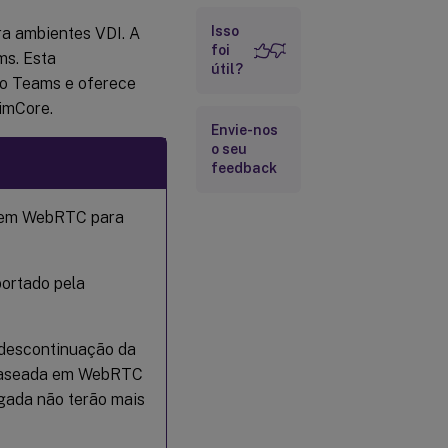
Isso
ra ambientes VDI. A
Interoperabilidade
foi
e roaming
ms. Esta
útil?
vo Teams e oferece
imCore.
Envie-nos
o seu
feedback
a em WebRTC para
portado pela
a descontinuação da
 baseada em WebRTC
egada não terão mais