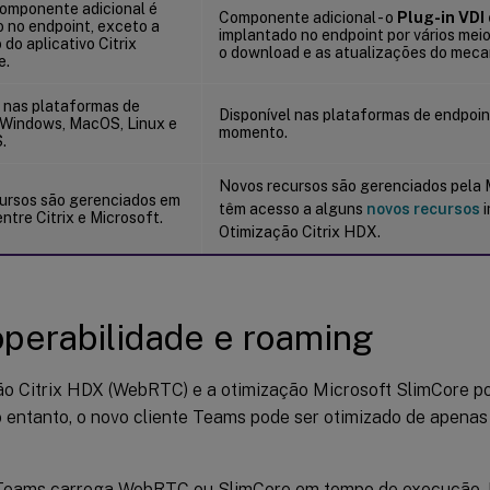
mponente adicional é
Componente adicional - o
Plug-in VDI
o no endpoint, exceto a
implantado no endpoint por vários meio
 do aplicativo Citrix
o download e as atualizações do meca
e.
l nas plataformas de
Disponível nas plataformas de endpoin
- Windows, MacOS, Linux e
momento.
.
Novos recursos são gerenciados pela M
ursos são gerenciados em
têm acesso a alguns
novos recursos
i
ntre Citrix e Microsoft.
Otimização Citrix HDX.
operabilidade e roaming
ão Citrix HDX (WebRTC) e a otimização Microsoft SlimCore p
no entanto, o novo cliente Teams pode ser otimizado de apena
Teams carrega WebRTC ou SlimCore em tempo de execução.