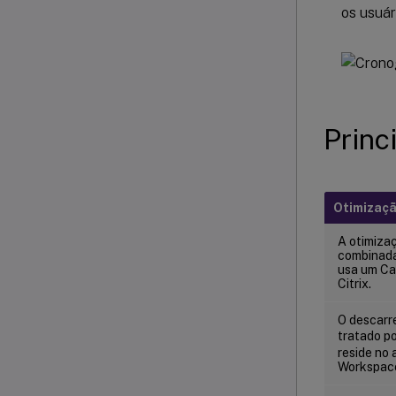
os usuár
Princ
Otimizaçã
A otimiza
combinada 
usa um Can
Citrix.
O descarr
tratado p
reside no a
Workspac