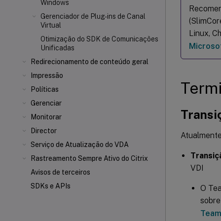
Windows
Recomend
Gerenciador de Plug-ins de Canal
(SlimCor
Virtual
Linux, C
Otimização do SDK de Comunicações
Microso
Unificadas
Redirecionamento de conteúdo geral
Impressão
Termi
Políticas
Gerenciar
Transi
Monitorar
Director
Atualmente
Serviço de Atualização do VDA
Transiç
Rastreamento Sempre Ativo do Citrix
VDI
Avisos de terceiros
SDKs e APIs
O Tea
sobre
Team