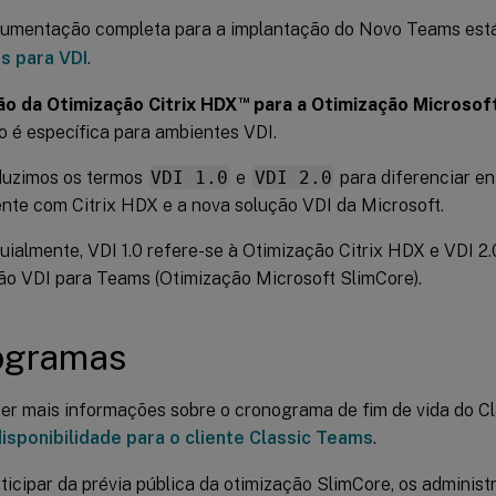
umentação completa para a implantação do Novo Teams está
s para VDI
.
™
ão da Otimização Citrix HDX
para a Otimização Microsof
o é específica para ambientes VDI.
duzimos os termos
VDI 1.0
e
VDI 2.0
para diferenciar en
ente com Citrix HDX e a nova solução VDI da Microsoft.
uialmente, VDI 1.0 refere-se à Otimização Citrix HDX e VDI 2.
ão VDI para Teams (Otimização Microsoft SlimCore).
ogramas
er mais informações sobre o cronograma de fim de vida do Cl
disponibilidade para o cliente Classic Teams
.
ticipar da prévia pública da otimização SlimCore, os admini