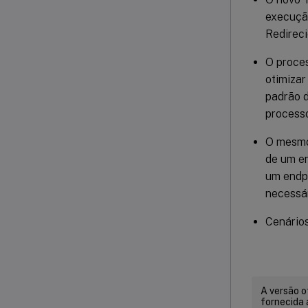
execuçã
Redireci
O proce
otimizar
padrão d
process
O mesmo 
de um en
um endpo
necessár
Cenários
A versão o
fornecida 