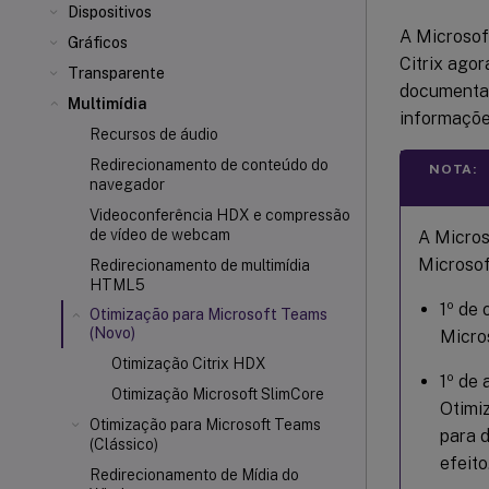
Dispositivos
A Microsof
Gráficos
Citrix ago
Transparente
documentaç
Multimídia
informaçõe
Recursos de áudio
Redirecionamento de conteúdo do
NOTA:
navegador
Videoconferência HDX e compressão
de vídeo de webcam
A Micro
Microsof
Redirecionamento de multimídia
HTML5
1º de 
Otimização para Microsoft Teams
(Novo)
Micros
Otimização Citrix HDX
1º de 
Otimização Microsoft SlimCore
Otimi
Otimização para Microsoft Teams
para d
(Clássico)
efeito
Redirecionamento de Mídia do