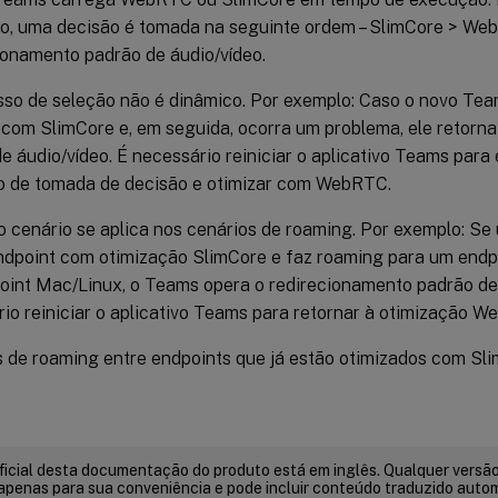
o, uma decisão é tomada na seguinte ordem – SlimCore > We
onamento padrão de áudio/vídeo.
sso de seleção não é dinâmico. Por exemplo: Caso o novo Te
 com SlimCore e, em seguida, ocorra um problema, ele retorn
e áudio/vídeo. É necessário reiniciar o aplicativo Teams para
o de tomada de decisão e otimizar com WebRTC.
cenário se aplica nos cenários de roaming. Por exemplo: Se
dpoint com otimização SlimCore e faz roaming para um endpoi
int Mac/Linux, o Teams opera o redirecionamento padrão de 
io reiniciar o aplicativo Teams para retornar à otimização W
 de roaming entre endpoints que já estão otimizados com Sli
ficial desta documentação do produto está em inglês. Qualquer versão
apenas para sua conveniência e pode incluir conteúdo traduzido auto