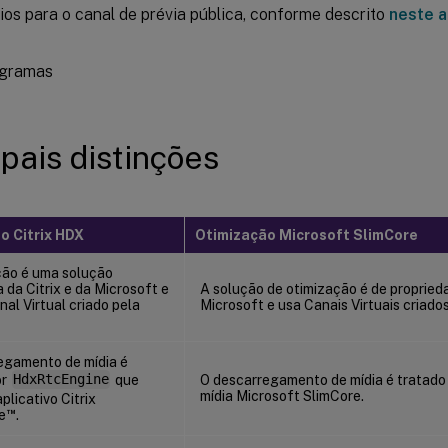
ios para o canal de prévia pública, conforme descrito
neste a
ipais distinções
o Citrix HDX
Otimização Microsoft SlimCore
ção é uma solução
da Citrix e da Microsoft e
A solução de otimização é de propried
al Virtual criado pela
Microsoft e usa Canais Virtuais criado
egamento de mídia é
or
HdxRtcEngine
que
O descarregamento de mídia é tratado
mídia Microsoft SlimCore.
plicativo Citrix
™
e
.