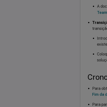
A doc
Team
Transiç
transiçã
Intro
exist
Coloq
soluç
Cron
Para obt
Fim da 
Para par