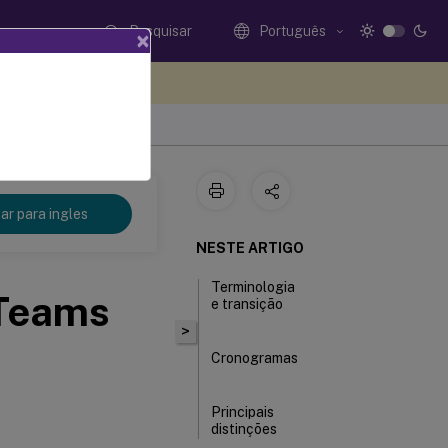
Pesquisar
Português
×
eedback aqui
r para ingles
NESTE ARTIGO
Terminologia
 Teams
e transição
>
Cronogramas
Principais
distinções