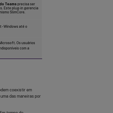
 do Teams
precisa ser
s. Este plug-in gerencia
nismo SlimCore.
t - Windows até o
icrosoft. Os usuários
ndisponíveis com a
odem coexistir em
s uma das maneiras por
 Em tempo de