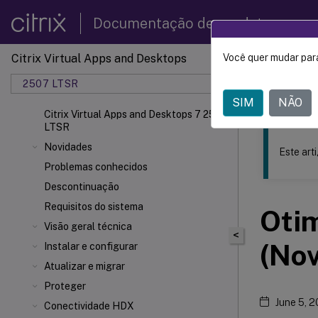
Documentação de produtos
Citrix Virtual Apps and Desktops
Você quer mudar para
Este conteúdo
2507 LTSR
Citrix 
SIM
NÃO
Citrix Virtual Apps and Desktops 7 2507
LTSR
Novidades
Este art
Problemas conhecidos
Descontinuação
Requisitos do sistema
Oti
Visão geral técnica
<
(No
Instalar e configurar
Atualizar e migrar
Proteger
June 5, 
Conectividade HDX