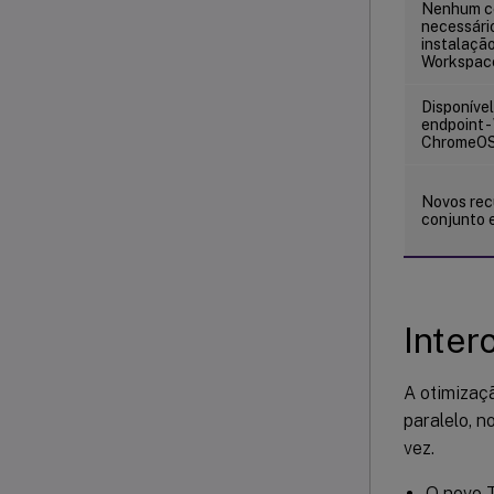
Nenhum co
necessári
instalação
Workspac
Disponíve
endpoint 
ChromeOS
Novos rec
conjunto e
Inter
A otimizaç
paralelo, 
vez.
O novo 