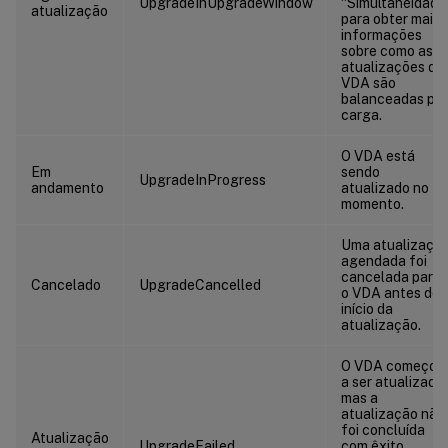
UpgradeInUpgradeWindow
“Simultaneidade
atualização
para obter mais
informações
sobre como as
atualizações de
VDA são
balanceadas por
carga.
O VDA está
Em
sendo
UpgradeInProgress
andamento
atualizado no
momento.
Uma atualizaçã
agendada foi
cancelada para
Cancelado
UpgradeCancelled
o VDA antes do
início da
atualização.
O VDA começou
a ser atualizado,
mas a
atualização não
foi concluída
Atualização
UpgradeFailed
com êxito.