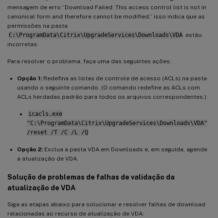
mensagem de erro “Download Failed: This access control list is not in
canonical form and therefore cannot be modified,” isso indica que as
permissões na pasta
C:\ProgramData\Citrix\UpgradeServices\Downloads\VDA
estão
incorretas.
Para resolver o problema, faça uma das seguintes ações:
Opção 1:
Redefina as listas de controle de acesso (ACLs) na pasta
usando o seguinte comando. (O comando redefine as ACLs com
ACLs herdadas padrão para todos os arquivos correspondentes.)
icacls.exe
"C:\ProgramData\Citrix\UpgradeServices\Downloads\VDA"
/reset /T /C /L /Q
Opção 2:
Exclua a pasta VDA em Downloads e, em seguida, agende
a atualização de VDA.
Solução de problemas de falhas de validação da
atualização de VDA
Siga as etapas abaixo para solucionar e resolver falhas de download
relacionadas ao recurso de atualização de VDA: