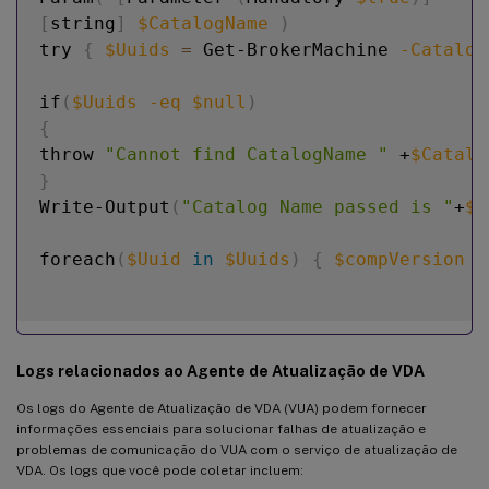
[
string
]
$CatalogName
)
try 
{
$Uuids
=
 Get-BrokerMachine 
-Catalog
if
(
$Uuids
-eq
$null
)
{
throw 
"Cannot find CatalogName "
 +
$Catalo
}
Write-Output
(
"Catalog Name passed is "
+
$C
foreach
(
$Uuid
in
$Uuids
)
{
$compVersion
=
Logs relacionados ao Agente de Atualização de VDA
Os logs do Agente de Atualização de VDA (VUA) podem fornecer
informações essenciais para solucionar falhas de atualização e
problemas de comunicação do VUA com o serviço de atualização de
VDA. Os logs que você pode coletar incluem: