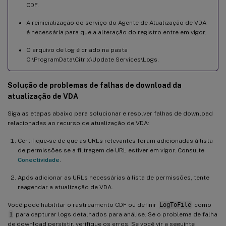
CDF.
A reinicialização do serviço do Agente de Atualização de VDA
é necessária para que a alteração do registro entre em vigor.
O arquivo de log é criado na pasta
C:\ProgramData\Citrix\Update Services\Logs.
Solução de problemas de falhas de download da
atualização de VDA
Siga as etapas abaixo para solucionar e resolver falhas de download
relacionadas ao recurso de atualização de VDA:
Certifique-se de que as URLs relevantes foram adicionadas à lista
de permissões se a filtragem de URL estiver em vigor. Consulte
Conectividade
.
Após adicionar as URLs necessárias à lista de permissões, tente
reagendar a atualização de VDA.
Você pode habilitar o rastreamento CDF ou definir
LogToFile
como
1
para capturar logs detalhados para análise. Se o problema de falha
de download persistir, verifique os erros. Se você vir a seguinte