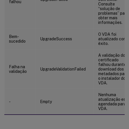
falhou
Consulte
“solução de
problemas” para
obter mais
informações.
O VDA foi
Bem-
UpgradeSuccess
atualizado com
sucedido
êxito.
A validação do
certificado
falhou durante 
Falha na
UpgradeValidationFailed
download dos
validação
metadados para
o instalador do
VDA.
Nenhuma
atualização est
-
Empty
agendada para 
VDA.