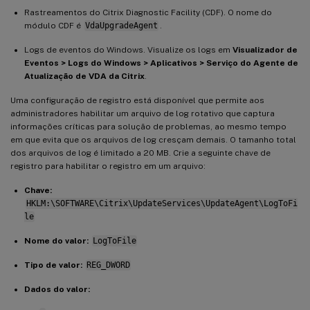
Rastreamentos do Citrix Diagnostic Facility (CDF). O nome do
módulo CDF é
VdaUpgradeAgent
.
Logs de eventos do Windows. Visualize os logs em
Visualizador de
Eventos > Logs do Windows > Aplicativos > Serviço do Agente de
Atualização de VDA da Citrix
.
Uma configuração de registro está disponível que permite aos
administradores habilitar um arquivo de log rotativo que captura
informações críticas para solução de problemas, ao mesmo tempo
em que evita que os arquivos de log cresçam demais. O tamanho total
dos arquivos de log é limitado a 20 MB. Crie a seguinte chave de
registro para habilitar o registro em um arquivo:
Chave:
HKLM:\SOFTWARE\Citrix\UpdateServices\UpdateAgent\LogToFi
le
Nome do valor:
LogToFile
Tipo de valor:
REG_DWORD
Dados do valor: