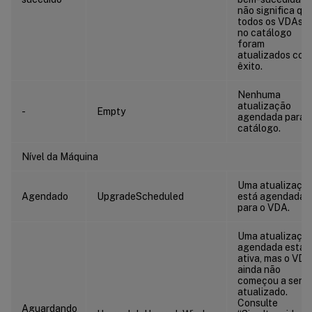
não significa qu
todos os VDAs
no catálogo
foram
atualizados com
êxito.
Nenhuma
atualização
-
Empty
agendada para 
catálogo.
Nível da Máquina
Uma atualizaçã
Agendado
UpgradeScheduled
está agendada
para o VDA.
Uma atualizaçã
agendada está
ativa, mas o VDA
ainda não
começou a ser
atualizado.
Consulte
Aguardando