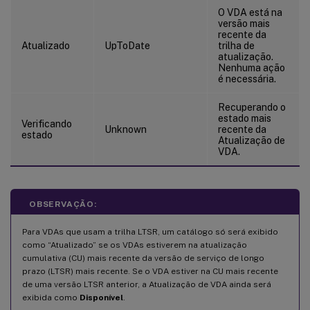
O VDA está na
versão mais
recente da
Atualizado
UpToDate
trilha de
atualização.
Nenhuma ação
é necessária.
Recuperando o
estado mais
Verificando
Unknown
recente da
estado
Atualização de
VDA.
OBSERVAÇÃO:
Para VDAs que usam a trilha LTSR, um catálogo só será exibido
como “Atualizado” se os VDAs estiverem na atualização
cumulativa (CU) mais recente da versão de serviço de longo
prazo (LTSR) mais recente. Se o VDA estiver na CU mais recente
de uma versão LTSR anterior, a Atualização de VDA ainda será
exibida como
Disponível
.