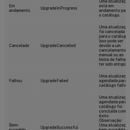
Uma atualizaçã
Em
está em
UpgradeInProgress
andamento
andamento para
o catálogo.
Uma atualizaçã
foi cancelada
para o catálogo.
Isso pode ser
Cancelado
UpgradeCancelled
devido a um
cancelamento
manual ou ao
limite de falhas
ter sido atingido.
Uma atualizaçã
Falhou
UpgradeFailed
agendada para 
catálogo falhou
Uma atualizaçã
agendada para 
catálogo foi
concluída com
êxito.
Observação:
Bem-
Uma atualizaçã
UpgradeSuccessful
sucedido
bem-sucedida