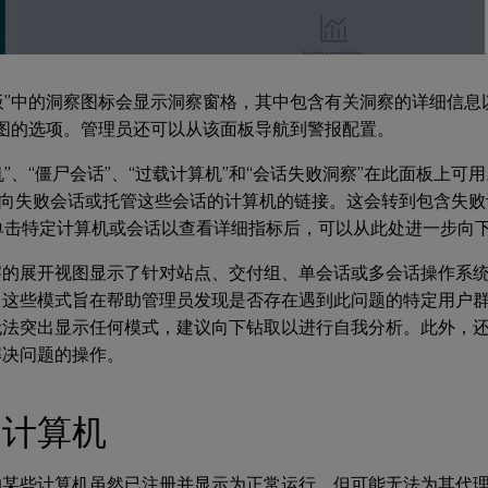
板”中的洞察图标会显示洞察窗格，其中包含有关洞察的详细信息以
视图的选项。管理员还可以从该面板导航到警报配置。
机”、“僵尸会话”、“过载计算机”和“会话失败洞察”在此面板上
向失败会话或托管这些会话的计算机的链接。这会转到包含失败
单击特定计算机或会话以查看详细指标后，可以从此处进一步向
察的展开视图显示了针对站点、交付组、单会话或多会话操作系
。这些模式旨在帮助管理员发现是否存在遇到此问题的特定用户
无法突出显示任何模式，建议向下钻取以进行自我分析。此外，
解决问题的操作。
洞计算机
的某些计算机虽然已注册并显示为正常运行，但可能无法为其代