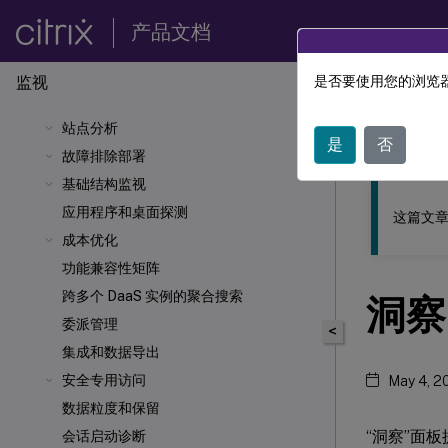
产品文档
监视
是否要使用您的浏览器
此内容已经过
站点分析
Citrix 
是
否
故障排除部署
基础结构监视
应用程序和桌面探测
这篇文章
成本优化
功能兼容性矩阵
跨多个 DaaS 实例的聚合搜索
洞察
委派管理
<
集成和数据导出
安全专用访问
May 4, 2
数据粒度和保留
“洞察”面
会话启动诊断