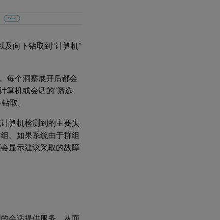
管
理
默
及向下钻取到“计算机”
认
策
略
可用。每个洞察展开后都会
创
计算机或会话的“筛选
建
下钻取。
自
定
义
统计算机检测到的主要失
策
群组。如果系统由于群组
略
还会显示建议采取的故障
警
报
通
知
黑
理的会话提供服务，从而