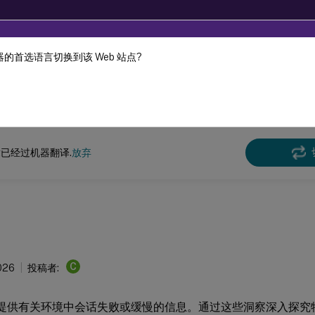
的首选语言切换到该 Web 站点?
机器动态翻译。
在此
DaaS
监视
已经过机器翻译.
放弃
C
026
投稿者:
板提供有关环境中会话失败或缓慢的信息。通过这些洞察深入探究