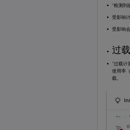
“检测到
受影响
受影响
过
“过载计
使用率（
载。