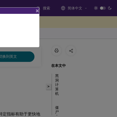
搜索
简体中文
×
处提供反馈
切换到英文
在本文中
黑
洞
计
>
算
机
僵
尸
特定指标有助于更快地
会