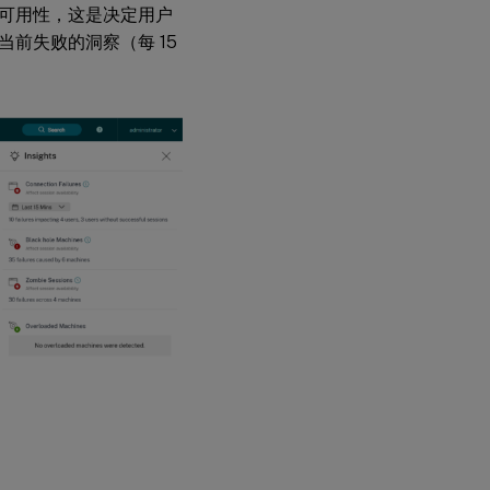
可用性，这是决定用户
话
前失败的洞察（每 15
过
载
计
算
机
连
接
失
败
筛
选
器
视
图
警
报