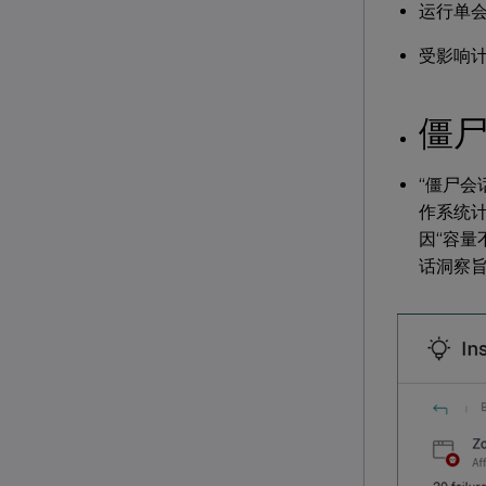
运行单
受影响
僵
“僵尸
作系统
因“容
话洞察