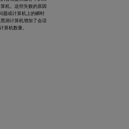
洞
计算机。这些失败的原因
计
算
络问题或计算机上的瞬时
机
在黑洞计算机增加了会话
警
洞计算机数量。
报
僵
尸
会
话
计
算
机
警
报
过
载
计
算
机
警
报