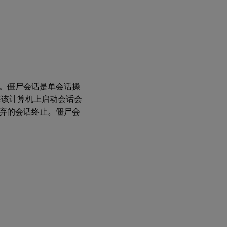
息。僵尸会话是单会话操
在该计算机上启动会话会
废弃的会话终止。僵尸会
。