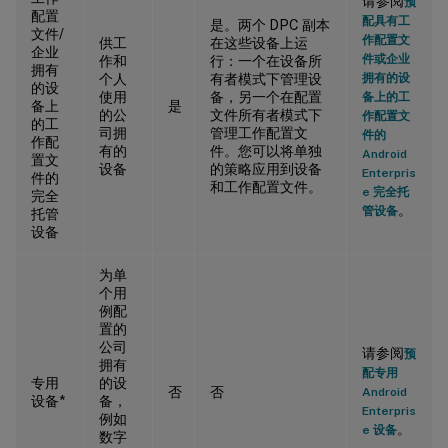
请参阅
预
配置
配具有工
是。两个 DPC 副本
文件/
作配置文
供工
在这些设备上运
企业
件或企业
作和
行：一个在设备所
拥有
个人
有者模式下管理设
拥有的设
的设
使用
备，另一个在配置
备上的工
备上
是
的公
文件所有者模式下
作配置文
的工
司拥
管理工作配置文
件的
作配
有的
件。您可以将单独
Android
置文
设备
的策略应用到设备
Enterpris
件的
和工作配置文件。
e 完全托
完全
。
管设备
托管
设备
为单
个用
例配
置的
公司
请参阅
预
拥有
配专用
专用
的设
否
否
Android
设备*
备，
Enterpris
例如
。
e 设备
数字