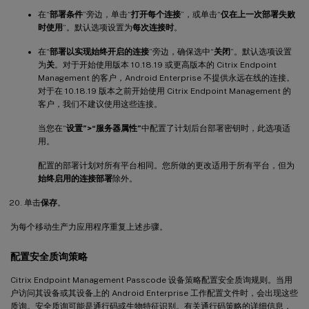
在“
部署条件
”旁边，单击“
打开每个连接
”，或单击“
仅在上一次部署失败
时使用
”。默认选项设置为
每次连接时
。
在“
部署以实现始终开启的连接
”旁边，确保选中“
关闭
”。默认选项设置
为
关
。对于开始使用版本 10.18.19 或更高版本的 Citrix Endpoint
Management 的客户，Android Enterprise 不提供永远在线的连接。
对于在 10.18.19 版本之前开始使用 Citrix Endpoint Management 的
客户，我们不建议使用这些连接。
当您在“
设置”>“服务器属性”
中配置了计划后台部署密钥时，此选项适
用。
配置的部署计划对所有平台相同。您所做的更改适用于所有平台，但为
始终启用的连接部署
除外。
单击
保存
。
为每个移动生产力应用程序重复上述步骤。
配置安全质询策略
Citrix Endpoint Management Passcode 设备策略配置安全质询规则。当用
户访问其设备或其设备上的 Android Enterprise 工作配置文件时，会出现这些
质询。安全质询可能是通行码或生物特征识别。有关通行码策略的详细信息，