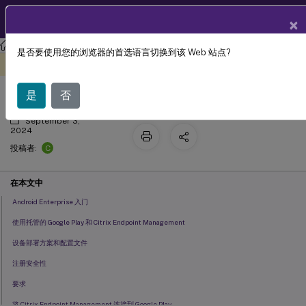
ZH
产品文档
×
Citrix Endpoint Management
是否要使用您的浏览器的首选语言切换到该 Web 站点?
Android Enterprise
此内容已经过机器动态翻译。
在此处提供反馈
是
否
September 3,
2024
C
投稿者:
在本文中
Android Enterprise 入门
使用托管的 Google Play 和 Citrix Endpoint Management
设备部署方案和配置文件
注册安全性
要求
将 Citrix Endpoint Management 连接到 Google Play