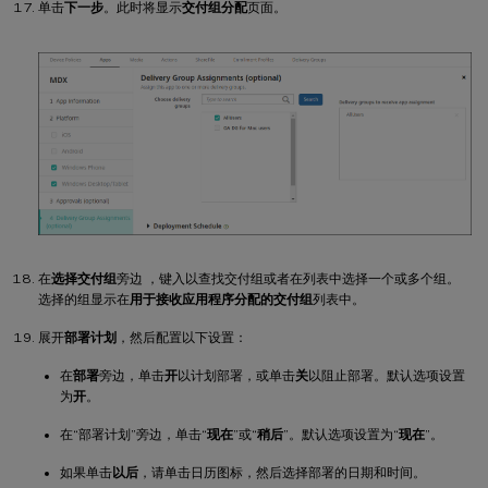
单击
下一步
。此时将显示
交付组分配
页面。
在
选择交付组
旁边 ，键入以查找交付组或者在列表中选择一个或多个组。
选择的组显示在
用于接收应用程序分配的交付组
列表中。
展开
部署计划
，然后配置以下设置：
在
部署
旁边，单击
开
以计划部署，或单击
关
以阻止部署。默认选项设置
为
开
。
在“部署计划”旁边，单击“
现在
”或“
稍后
”。默认选项设置为“
现在
”。
如果单击
以后
，请单击日历图标，然后选择部署的日期和时间。