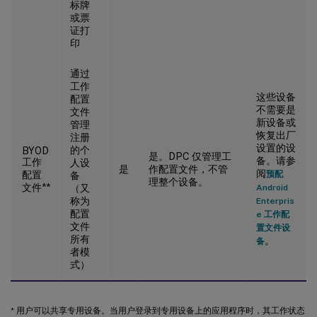
标牌
或票
证打
印
通过
工作
这些设备
配置
不需要是
文件
新设备或
管理
恢复出厂
注册
设置的设
的个
BYOD
是。DPC 仅管理工
备。请参
工作
人设
是
作配置文件，不管
阅
配置
预配
备
理整个设备。
文件**
（又
Android
称为
Enterpris
配置
e 工作配
文件
置文件设
所有
。
备
者模
式）
* 用户可以共享专用设备。当用户登录到专用设备上的应用程序时，其工作状态