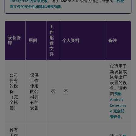
Enterprise 的未来更改
。 有关 Android 12 设备的信息，请参阅
工作配
置文件的安全性和隐私增强功能
。
工
作
设备管
配
用例
个人资料
备注
理
置
文
件
仅适用于
新设备或
公司
仅供
恢复出厂
拥有
工作
设置的设
的设
使用
备。请参
备
的公
否
否
阅
预配
（完
司拥
Android
全托
有的
Enterpris
管）
设备
e 完全托
。
管设备
具有
工作