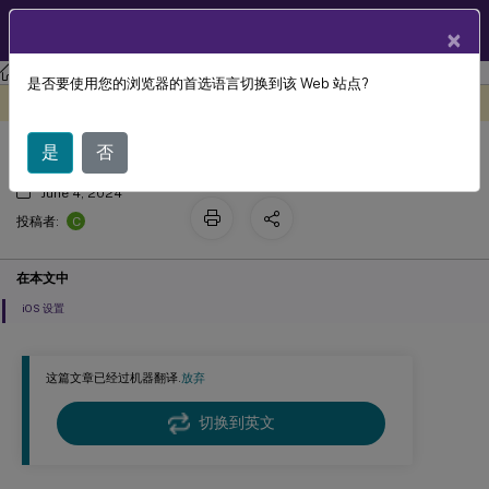
ZH
产品文档
×
Citrix Endpoint Management
是否要使用您的浏览器的首选语言切换到该 Web 站点?
托管域设备策略
此内容已经过机器动态翻译。
在此处提供反馈
是
否
June 4, 2024
C
投稿者:
在本文中
iOS 设置
这篇文章已经过机器翻译.
放弃
切换到英文