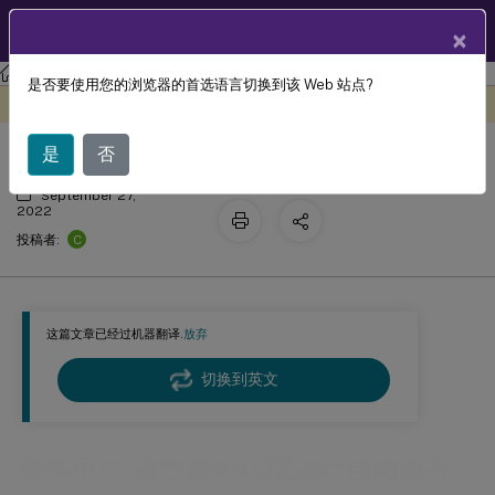
ZH
产品文档
×
Citrix ITSM Adapter 服务
是否要使用您的浏览器的首选语言切换到该 Web 站点?
最终用户-通过虚拟代理进行自助服务
此内容已经过机器动态翻译。
在此处提供反馈
是
否
September 27,
2022
C
投稿者:
这篇文章已经过机器翻译.
放弃
切换到英文
最终用户-通过虚拟代理进行自助服务