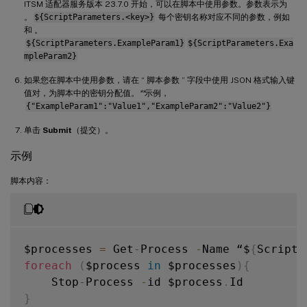
ITSM 适配器服务版本 23.7.0 开始，可以在脚本中使用参数。参数表示为
。
${ScriptParameters.<key>}
每个密钥名称对应不同的参数，例如
和 。
${ScriptParameters.ExampleParam1}
${ScriptParameters.Exa
mpleParam2}
如果您在脚本中使用参数，请在 “ 脚本参数 ” 字段中使用 JSON 格式输入键
值对，为脚本中的密钥分配值。
**
示例，
{"ExampleParam1":"Value1","ExampleParam2":"Value2"}
单击
Submit
（提交）。
示例
脚本内容：
$processes 
=
 Get
-
Process 
-
Name “$
{
ScriptP
foreach
(
$process 
in
 $processes
)
{
    Stop
-
Process 
-
id $process
.
}