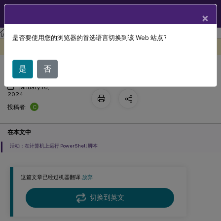
ZH
产品文档
×
Citrix ITSM Adapter 服务
是否要使用您的浏览器的首选语言切换到该 Web 站点?
自定义活动、操作和表格
此内容已经过机器动态翻译。
在此处提供反馈
是
否
January 16,
2024
C
投稿者:
在本文中
活动：在计算机上运行 PowerShell 脚本
这篇文章已经过机器翻译.
放弃
切换到英文