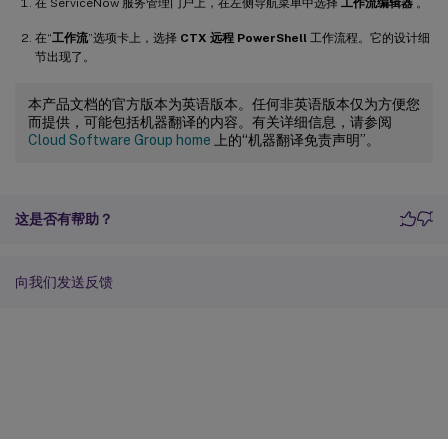
在 ServiceNow 服务管理门户上，在左侧导航菜单中选择
工作流编辑器
。
在“
工作流
”选项卡上，选择
CTX 远程 PowerShell
工作流程。它的设计细
节出现了。
本产品文档的官方版本为英语版本。任何非英语版本仅为方便您
而提供，可能包括机器翻译的内容。有关详细信息，请参阅
Cloud Software Group home
上的“机器翻译免责声明”。
这是否有帮助？
向我们发送反馈