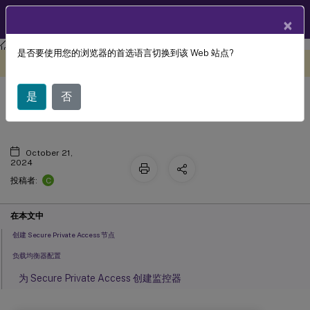
ZH
产品文档
×
Citrix Secure Private Access
Citrix Secure Private Access - 本地
是否要使用您的浏览器的首选语言切换到该 Web 站点?
此内容已经过机器动态翻译。
在此处提供反馈
将 Secure Private Access 部署为群集
是
否
October 21,
2024
C
投稿者:
在本文中
创建 Secure Private Access 节点
负载均衡器配置
为 Secure Private Access 创建监控器