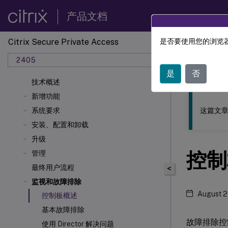
产品文档
Citrix Secure Private Access
是否要使用您的浏览器
此内容已经过
2405
Citrix 
是
否
技术概述
新增功能
这篇文章
系统要求
安装、配置和卸载
升级
控制
管理
最终用户流程
<
监视和故障排除
August 2
控制板概述
基本故障排除
故障排除控
使用 Director 解决问题