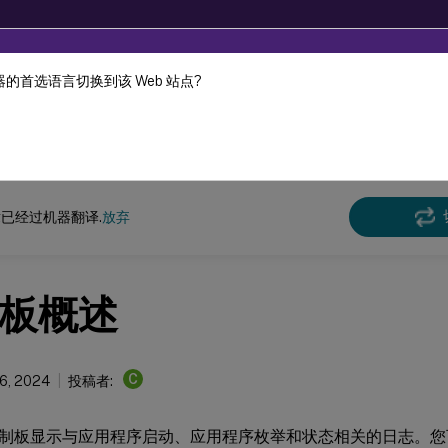
的首选语言切换到该 Web 站点?
机器动态翻译。
在此
Secure Private Access
Citrix Secure Private Access - 本地
已经过机器翻译.
放弃
板概述
C
6, 2024
投稿者:
制板显示与应用程序启动、应用程序枚举和状态相关的日志。您