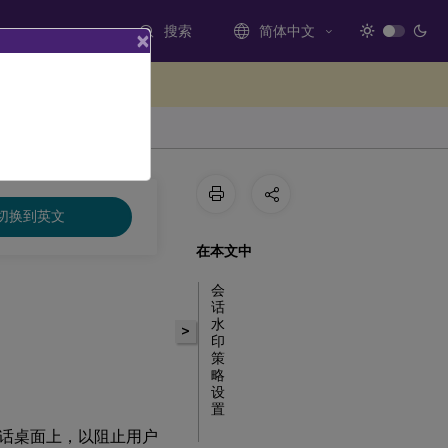
搜索
简体中文
×
处提供反馈
切换到英文
在本文中
会
话
水
>
印
策
略
设
置
话桌面上，以阻止用户