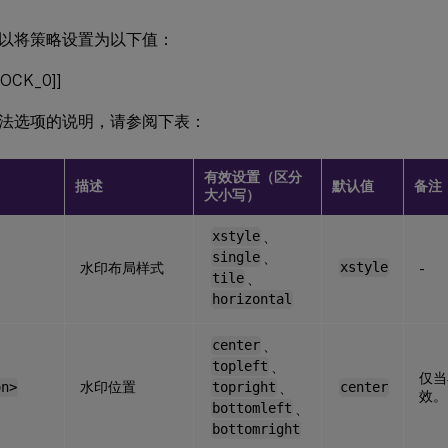
以将策略设置为以下值：
OCK_0]]
法选项的说明，请参阅下表：
有效设置（区分
描述
默认值
备注
大小写）
xstyle
、
single
、
水印布局样式
xstyle
-
tile
、
horizontal
center
、
topleft
、
仅当
水印位置
on>
topright
、
center
效。
bottomleft
、
bottomright