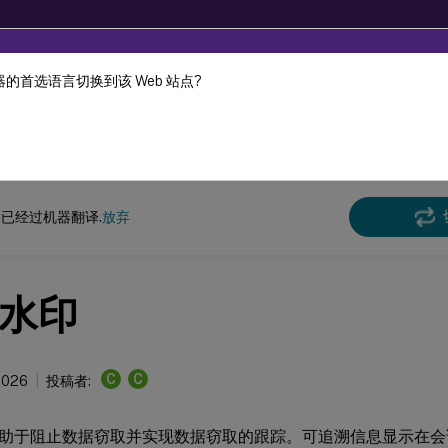
的首选语言切换到该 Web 站点?
机器动态翻译。
在此
x 虚拟投递代理
Linux 虚拟投递代理 2511
已经过机器翻译.
放弃
水印
C
C
 2026
投稿者:
助于阻止数据窃取并实现数据窃取的跟踪。可追溯信息显示在会