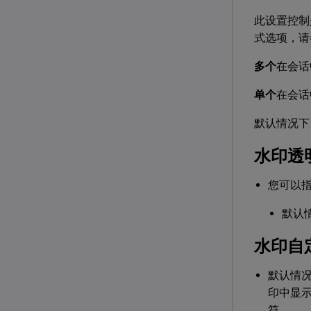
此设置控制
式选项，请
多个
在会话
单个
在会话
默认情况下
水印透
您可以指
默认情
水印自
默认情
印中显示
符。