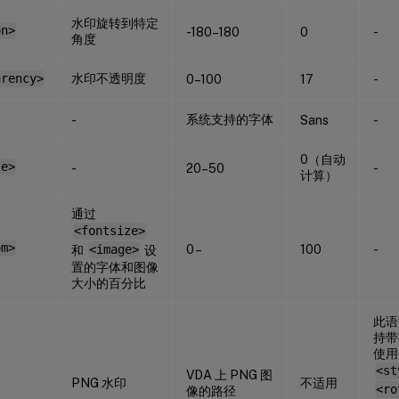
水印旋转到特定
on>
-180–180
0
-
角度
水印不透明度
arency>
0–100
17
-
系统支持的字体
-
Sans
-
0（自动
ze>
-
20–50
-
计算）
通过
<fontsize>
om>
0 –
100
-
和
<image>
设
置的字体和图像
大小的百分比
此语
持带
使用
<st
VDA 上 PNG 图
PNG 水印
不适用
<ro
像的路径