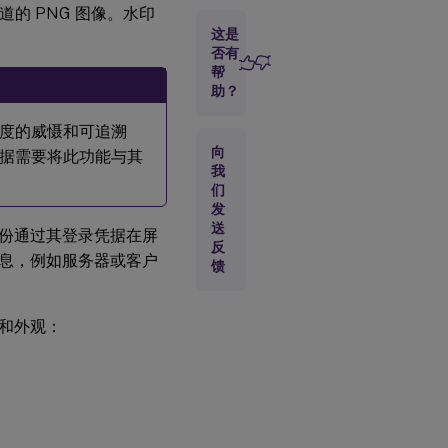
道的 PNG 图像。水印
启
用
这是
会
否有
话
帮
水
助？
印
度的威慑和可追溯
包
向
含
据需要将此功能与其
客
我
户
们
端
发
IP
送
份通过其登录凭据在屏
地
反
址
息，例如服务器或客户
馈
包
含
和外观：
连
接
时
间
包
含