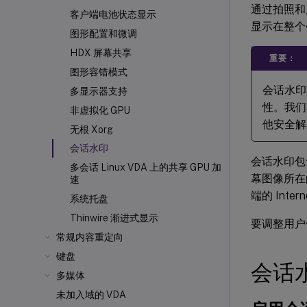
通过拍照和
客户端电池状态显示
显示在整个
图形配置和微调
HDX 屏幕共享
重要：
图形容错模式
会话水印
多显示器支持
性。我们
非虚拟化 GPU
他安全解
无根 Xorg
会话水印
会话水印包
多会话 Linux VDA 上的共享 GPU 加
幕图像所在
速
端的 Int
系统托盘
Thinwire 渐进式显示
要调整用户
常规内容重定向
键盘
会话
多媒体
未加入域的 VDA