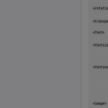
<rotati
<transp
<font>
<fontsi
<fontzo
<image>