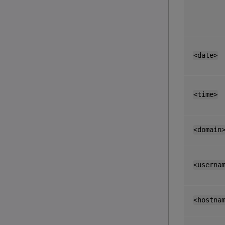
<date>
<time>
<domain
<userna
<hostna