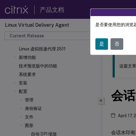
产品文档
Linux Virtual Delivery Agent
是否要使用您的浏览器
此内容已经过
Current Release
Linu
是
否
Linux 虚拟投递代理 2511
新增功能
这篇文章
技术预览版中的功能
系统要求
安装
会话
配置
管理
<
身份验证
April 17,
文件
图形
会话水印有
自动 DPI 缩放