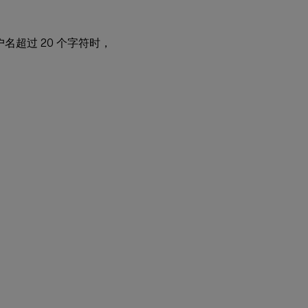
明
度
户名超过 20 个字符时，
水
印
自
定
义
文
本
限
制