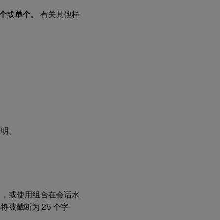
个
或
单个
。 有关其他样
透明。
串，或使用组合在会话水
将被截断为 25 个字