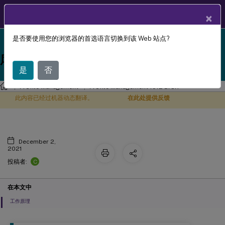
ZH
产品文档
×
是否要使用您的浏览器的首选语言切换到该 Web 站点?
Profile Management 1912 LTSR reached end-of-life
自动备份和还原Outlook 搜索索引数据
X
on 18-Dec-2024. It is recommended that you upgrade
库
to a newer version of Profile Management.
是
否
Profile Management
Profile Management 1912 LTSR
此内容已经过机器动态翻译。
在此处提供反馈
December 2,
2021
C
投稿者:
在本文中
工作原理