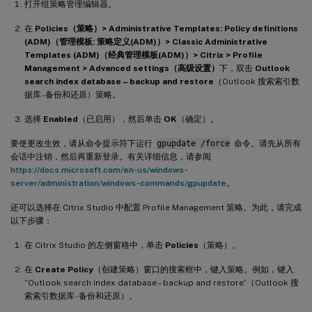
打开组策略管理编辑器。
在
Policies（策略）> Administrative Templates: Policy definitions
(ADM)（管理模板: 策略定义(ADM)）> Classic Administrative
Templates (ADM)（经典管理模板(ADM)）> Citrix > Profile
Management > Advanced settings（高级设置）
下，双击
Outlook
search index database – backup and restore
（Outlook 搜索索引数
据库 - 备份和还原）策略。
选择
Enabled
（已启用），然后单击
OK
（确定）。
要使更改生效，请从命令提示符下运行
gpupdate /force
命令。请先从所有
会话中注销，然后再重新登录。有关详细信息，请参阅
https://docs.microsoft.com/en-us/windows-
server/administration/windows-commands/gpupdate
。
还可以选择在 Citrix Studio 中配置 Profile Management 策略。为此，请完成
以下步骤：
在 Citrix Studio 的左侧窗格中，单击
Policies
（策略）。
在
Create Policy
（创建策略）窗口的搜索框中，键入策略。例如，键入
“Outlook search index database – backup and restore”（Outlook 搜
索索引数据库 - 备份和还原）。