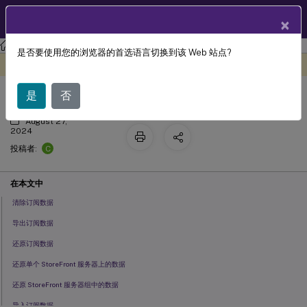
ZH
产品文档
×
StoreFront
StoreFront
2203
是否要使用您的浏览器的首选语言切换到该 Web 站点?
管理应用商店的收藏夹
此内容已经过机器动态翻译。
在此处提供反馈
是
否
August 27,
2024
C
投稿者:
在本文中
清除订阅数据
导出订阅数据
还原订阅数据
还原单个 StoreFront 服务器上的数据
还原 StoreFront 服务器组中的数据
导入订阅数据