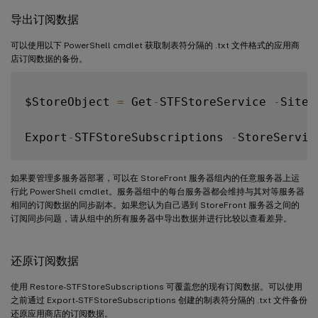
导出订阅数据
    Get-Service 
-displayname
$SubsService
}
可以使用以下 PowerShell cmdlet 获取制表符分隔的 .txt 文件格式的应用商
店订阅数据的备份。
Remove-SubscriptionData 
-Store
"YourStore
$StoreObject 
=
 Get
-
STFStoreService 
-
SiteI
Export
-
STFStoreSubscriptions 
-
StoreServic
如果要管理多服务器部署，可以在 StoreFront 服务器组内的任意服务器上运
行此 PowerShell cmdlet。服务器组中的每台服务器都会维持与其对等服务器
相同的订阅数据的同步副本。如果您认为自己遇到 StoreFront 服务器之间的
订阅同步问题，请从组中的所有服务器中导出数据并进行比较以查看差异。
还原订阅数据
使用 Restore-STFStoreSubscriptions 可覆盖您的现有订阅数据。可以使用
之前通过 Export-STFStoreSubscriptions 创建的制表符分隔的 .txt 文件备份
还原应用商店的订阅数据。