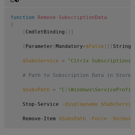
function
Remove-SubscriptionData
{
[
CmdletBinding
(
)
]
[
Parameter
(
Mandatory
=
$False
)
]
[
String
]
$SubsService
=
"Citrix Subscriptions 
# Path to Subscription Data in StoreF
$SubsPath
=
"C:\Windows\ServiceProfil
    Stop-Service 
-displayname
$SubsServic
    Remove-Item 
$SubsPath
-Force
-Verbose
    Start-Service 
-displayname
$SubsServi