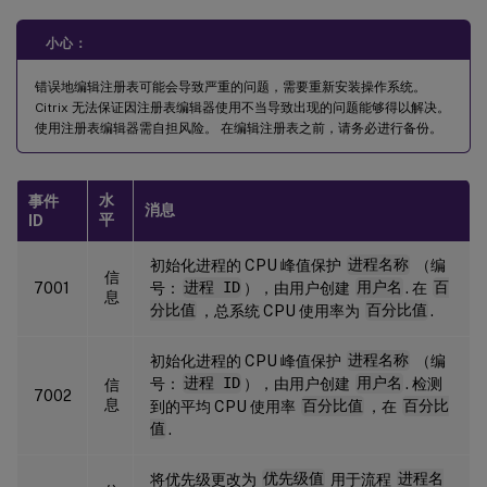
小心：
错误地编辑注册表可能会导致严重的问题，需要重新安装操作系统。
Citrix 无法保证因注册表编辑器使用不当导致出现的问题能够得以解决。
使用注册表编辑器需自担风险。 在编辑注册表之前，请务必进行备份。
水
事件
消息
平
ID
初始化进程的 CPU 峰值保护
进程名称
（编
信
7001
号：
进程 ID
），由用户创建
用户名
. 在
百
息
分比值
，总系统 CPU 使用率为
百分比值
.
初始化进程的 CPU 峰值保护
进程名称
（编
号：
进程 ID
），由用户创建
用户名
. 检测
信
7002
息
到的平均 CPU 使用率
百分比值
，在
百分比
值
.
将优先级更改为
优先级值
用于流程
进程名