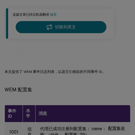
缓存同步事件
这篇文章已经过机器翻译.
放弃
优化事件
切换到英文
代理事件日志
本文提供了 WEM 事件日志列表，以及它们相应的不同事件 ID。
WEM 配置集
水
事件
消息
平
ID
代理已成功注册到配置集： name：
配置集名
信
1001
息
称
（编号：
配置集 ID
).