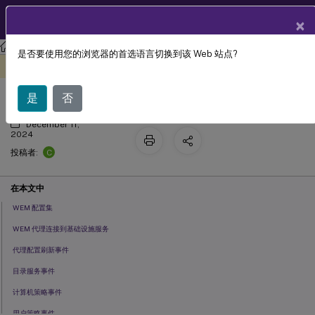
ZH
产品文档
×
工作区环境管理
工作区环境管理 2407
是否要使用您的浏览器的首选语言切换到该 Web 站点?
代理事件日志
此内容已经过机器动态翻译。
在此处提供反馈
是
否
December 11,
2024
C
投稿者:
在本文中
WEM 配置集
WEM 代理连接到基础设施服务
代理配置刷新事件
目录服务事件
计算机策略事件
用户策略事件