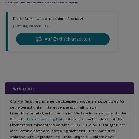
Schritt 6. Funktionen aktivieren oder deaktivieren
Schritt 7. Windows-Firewallports öffnen
Dieser Artikel wurde maschinell übersetzt.
Schritt 8. Voraussetzungen prüfen und Installation bestätigen
(Haftungsausschluss)
Schritt 9. Diagnose
Auf Englisch anzeigen
Schritt 10. Diese Installation abschließen
Schritt 11. Verbleibende Kernkomponenten auf anderen Maschinen installieren
Nächste Schritte
Kernkomponenten installieren
WICHTIG:
Citrix erfasst grundlegende Lizenzierungsdaten, soweit dies für
seine berechtigten Interessen, einschließlich der
Lizenzkonformität, erforderlich ist. Weitere Informationen finden
Sie unter
Citrix Licensing Data
. Stellen Sie sicher, dass auf dem
Lizenzserver mindestens Version 11.17.2 Build 53100 ausgeführt
wird. Wenn diese Voraussetzung nicht erfüllt ist, kann dies
während Site-Upgrades und -Erstellungen zu Fehlern oder