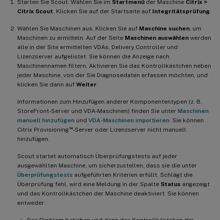
Starten Sie Scout. Wählen Sie im
Startmenü
der Maschine
Citrix >
Citrix Scout
. Klicken Sie auf der Startseite auf
Integritätsprüfung
.
Wählen Sie Maschinen aus. Klicken Sie auf
Maschine suchen
, um
Maschinen zu ermitteln. Auf der Seite
Maschinen auswählen
werden
alle in der Site ermittelten VDAs, Delivery Controller und
Lizenzserver aufgelistet. Sie können die Anzeige nach
Maschinennamen filtern. Aktivieren Sie das Kontrollkästchen neben
jeder Maschine, von der Sie Diagnosedaten erfassen möchten, und
klicken Sie dann auf
Weiter
.
Informationen zum Hinzufügen anderer Komponententypen (z. B.
StoreFront-Server und VDA-Maschinen) finden Sie unter
Maschinen
manuell hinzufügen
und
VDA-Maschinen importieren
. Sie können
™
Citrix Provisioning
-Server oder Lizenzserver nicht manuell
hinzufügen.
Scout startet automatisch Überprüfungstests auf jeder
ausgewählten Maschine, um sicherzustellen, dass sie die unter
Überprüfungstests
aufgeführten Kriterien erfüllt. Schlägt die
Überprüfung fehl, wird eine Meldung in der Spalte
Status
angezeigt
und das Kontrollkästchen der Maschine deaktiviert. Sie können
entweder:
Das Problem beheben und dann das Kontrollkästchen der