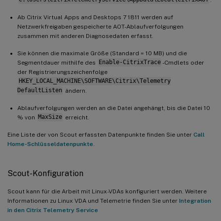
Ab Citrix Virtual Apps and Desktops 7 1811 werden auf
Netzwerkfreigaben gespeicherte AOT-Ablaufverfolgungen
zusammen mit anderen Diagnosedaten erfasst.
Sie können die maximale Größe (Standard = 10 MB) und die
Segmentdauer mithilfe des
Enable-CitrixTrace
-Cmdlets oder
der Registrierungszeichenfolge
HKEY_LOCAL_MACHINE\SOFTWARE\Citrix\Telemetry
DefaultListen
ändern.
Ablaufverfolgungen werden an die Datei angehängt, bis die Datei 10
% von
MaxSize
erreicht.
Eine Liste der von Scout erfassten Datenpunkte finden Sie unter
Call
Home-Schlüsseldatenpunkte
.
Scout-Konfiguration
Scout kann für die Arbeit mit Linux-VDAs konfiguriert werden. Weitere
Informationen zu Linux VDA und Telemetrie finden Sie unter
Integration
in den Citrix Telemetry Service