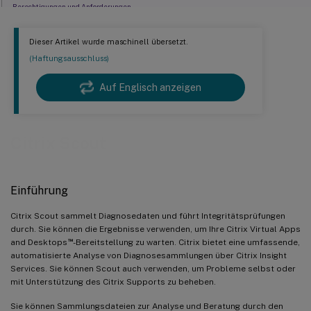
Berechtigungen und Anforderungen
Verifizierungstests
Dieser Artikel wurde maschinell übersetzt.
Versionskompatibilität
(Haftungsausschluss)
Installieren und Aktualisieren
Auf Englisch anzeigen
Upload-Autorisierung
Maschine suchen
Maschinen manuell hinzufügen
Citrix Scout
VDA-Maschinen importieren
Diagnosedaten erfassen
Einführung
Nachverfolgen und reproduzieren
Zusätzliche Protokollsammlung aktivieren
Citrix Scout sammelt Diagnosedaten und führt Integritätsprüfungen
durch. Sie können die Ergebnisse verwenden, um Ihre Citrix Virtual Apps
Sammlungen planen
™
and Desktops
-Bereitstellung zu warten. Citrix bietet eine umfassende,
automatisierte Analyse von Diagnosesammlungen über Citrix Insight
Datenmaskierung
Services. Sie können Scout auch verwenden, um Probleme selbst oder
Erfassung von Nutzungsdaten
mit Unterstützung des Citrix Supports zu beheben.
Sie können Sammlungsdateien zur Analyse und Beratung durch den