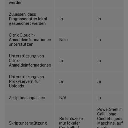
werden
Zulassen, dass
Diagnosedaten lokal
Ja
Ja
gespeichert werden
™
Citrix Cloud
-
Anmeldeinformationen
Nein
Ja
unterstützen
Unterstützung von
Citrix-
Ja
Ja
Anmeldeinformationen
Unterstützung von
Proxyservern für
Ja
Ja
Uploads
Zeitpläne anpassen
N/A
Ja
PowerShell mit
Call Home-
Befehlszeile
Cmdlets (jede
Skriptunterstützung
(nur lokaler
Maschine, auf
Controller)
der der