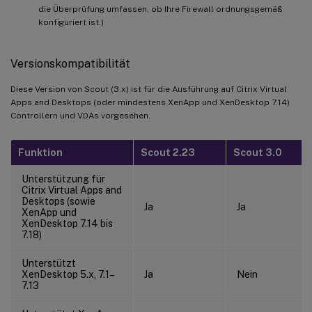
die Überprüfung umfassen, ob Ihre Firewall ordnungsgemäß
konfiguriert ist.)
Versionskompatibilität
Diese Version von Scout (3.x) ist für die Ausführung auf Citrix Virtual
Apps and Desktops (oder mindestens XenApp und XenDesktop 7.14)
Controllern und VDAs vorgesehen.
Funktion
Scout 2.23
Scout 3.0
Unterstützung für
Citrix Virtual Apps and
Desktops (sowie
Ja
Ja
XenApp und
XenDesktop 7.14 bis
7.18)
Unterstützt
XenDesktop 5.x, 7.1–
Ja
Nein
7.13