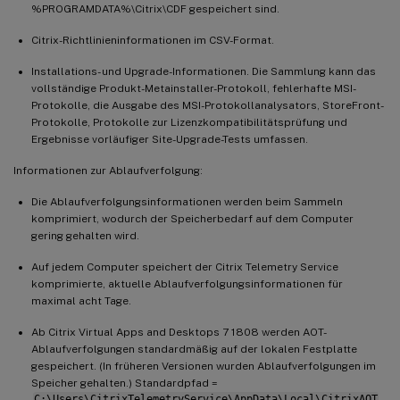
%PROGRAMDATA%\Citrix\CDF gespeichert sind.
Citrix-Richtlinieninformationen im CSV-Format.
Installations- und Upgrade-Informationen. Die Sammlung kann das
vollständige Produkt-Metainstaller-Protokoll, fehlerhafte MSI-
Protokolle, die Ausgabe des MSI-Protokollanalysators, StoreFront-
Protokolle, Protokolle zur Lizenzkompatibilitätsprüfung und
Ergebnisse vorläufiger Site-Upgrade-Tests umfassen.
Informationen zur Ablaufverfolgung:
Die Ablaufverfolgungsinformationen werden beim Sammeln
komprimiert, wodurch der Speicherbedarf auf dem Computer
gering gehalten wird.
Auf jedem Computer speichert der Citrix Telemetry Service
komprimierte, aktuelle Ablaufverfolgungsinformationen für
maximal acht Tage.
Ab Citrix Virtual Apps and Desktops 7 1808 werden AOT-
Ablaufverfolgungen standardmäßig auf der lokalen Festplatte
gespeichert. (In früheren Versionen wurden Ablaufverfolgungen im
Speicher gehalten.) Standardpfad =
C:\Users\CitrixTelemetryService\AppData\Local\CitrixAOT
.