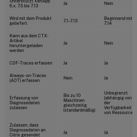
Unterstützt XenApp
Ja
Nein
6.x, 7.5 bis 7.13
Wird mit dem Produkt
Beginnend mit
7.1–7.13
geliefert
7.14
Kann aus dem CTX-
Artikel
Ja
Nein
heruntergeladen
werden
CDF-Traces erfassen
Ja
Ja
Always-on-Traces
Nein
Ja
(AOT) erfassen
Unbegrenzt
Bis zu 10
Erfassung von
(abhängig von
Maschinen
Diagnosedaten
der
gleichzeitig
zulassen
Verfügbarkeit
(standardmäßig)
von Ressourcen)
Zulassen, dass
Diagnosedaten an
Ja
Ja
Citrix gesendet