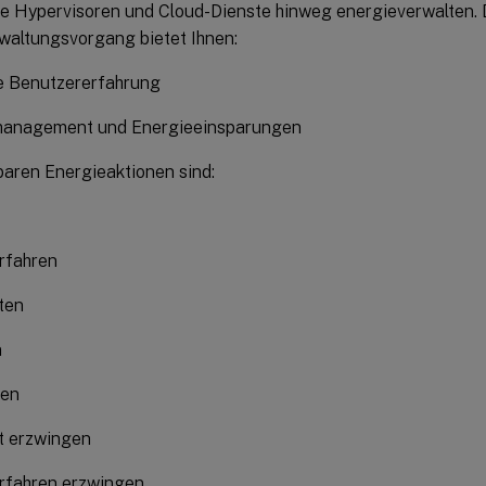
te Hypervisoren und Cloud-Dienste hinweg energieverwalten. 
waltungsvorgang bietet Ihnen:
e Benutzererfahrung
anagement und Energieeinsparungen
baren Energieaktionen sind:
rfahren
ten
n
zen
t erzwingen
rfahren erzwingen