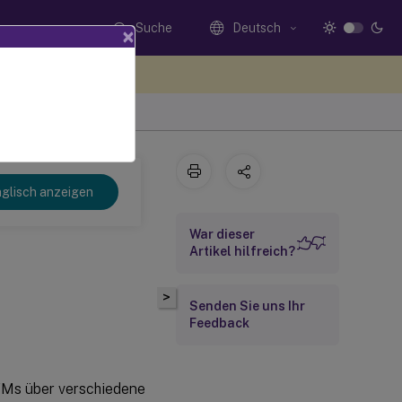
Suche
Deutsch
×
n Sie hier Feedback
glisch anzeigen
War dieser
Artikel hilfreich?
>
Senden Sie uns Ihr
Feedback
VMs über verschiedene