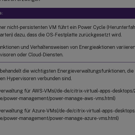
S:
iner nicht-persistenten VM führt ein Power Cycle (Herunterfa
rten) dazu, dass die OS-Festplatte zurückgesetzt wird.
unktionen und Verhaltensweisen von Energieaktionen variieren
visoren oder Cloud-Diensten.
l behandelt die wichtigsten Energieverwaltungsfunktionen, di
ten Hypervisoren verbunden sind.
erwaltung für AWS-VMs(/de-de/citrix-virtual-apps-desktops/24
re/power-management/power-manage-aws-vms.html)
erwaltung für Azure-VMs(/de-de/citrix-virtual-apps-desktops/2
re/power-management/power-manage-azure-vms.html)