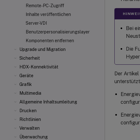
Remote-PC-Zugriff
HINWEI
Inhalte veröffentlichen
Server-VDI
Bei e
Benutzerpersonalisierungslayer
Neusta
Komponenten entfernen
Die F
Upgrade und Migration
Hyper
Sicherheit
HDX-Konnektivität
Der Artike
Geräte
unterstütz
Grafik
Multimedia
Energiev
configu
Allgemeine Inhaltsumleitung
Drucken
Energiev
Richtlinien
configu
Verwalten
Überwachung