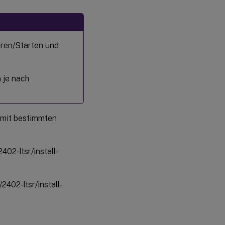
hren/Starten und
 je nach
e mit bestimmten
02-ltsr/install-
402-ltsr/install-