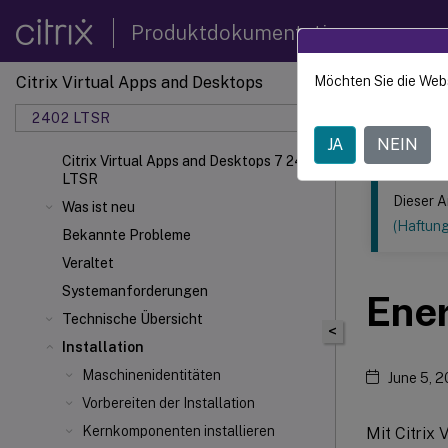
Produktdokumentation
Citrix Virtual Apps and Desktops
Möchten Sie die Web
Dieser Inhalt
2402 LTSR
Citrix
JA
NEIN
Citrix Virtual Apps and Desktops 7 2402
LTSR
Dieser A
Was ist neu
(Haftun
Bekannte Probleme
Veraltet
Systemanforderungen
Ene
Technische Übersicht
<
Installation
Maschinenidentitäten
June 5, 
Vorbereiten der Installation
Kernkomponenten installieren
Mit Citrix 