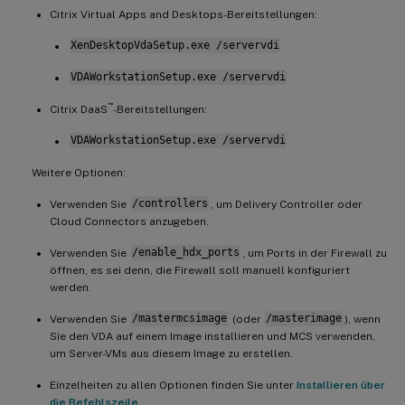
Citrix Virtual Apps and Desktops-Bereitstellungen:
XenDesktopVdaSetup.exe /servervdi
VDAWorkstationSetup.exe /servervdi
™
Citrix DaaS
-Bereitstellungen:
VDAWorkstationSetup.exe /servervdi
Weitere Optionen:
Verwenden Sie
/controllers
, um Delivery Controller oder
Cloud Connectors anzugeben.
Verwenden Sie
/enable_hdx_ports
, um Ports in der Firewall zu
öffnen, es sei denn, die Firewall soll manuell konfiguriert
werden.
Verwenden Sie
/mastermcsimage
(oder
/masterimage
), wenn
Sie den VDA auf einem Image installieren und MCS verwenden,
um Server-VMs aus diesem Image zu erstellen.
Einzelheiten zu allen Optionen finden Sie unter
Installieren über
die Befehlszeile
.