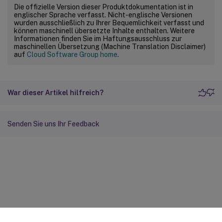
Die offizielle Version dieser Produktdokumentation ist in
englischer Sprache verfasst. Nicht-englische Versionen
wurden ausschließlich zu Ihrer Bequemlichkeit verfasst und
können maschinell übersetzte Inhalte enthalten. Weitere
Informationen finden Sie im Haftungsausschluss zur
maschinellen Übersetzung (Machine Translation Disclaimer)
auf
Cloud Software Group home
.
War dieser Artikel hilfreich?
Senden Sie uns Ihr Feedback